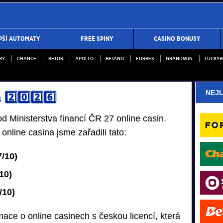
PŠÍ AUTOMATY
FREE SPINY
CASINO BONUSY
RY
CHANCE
BETOR
APOLLO
BETANO
FORBES
GRANDWIN
LUCKYB
NEJL
️⃣0️⃣2️⃣6️⃣
od Ministerstva financí ČR 27 online casin.
nline casina jsme zařadili tato:
/10)
10)
/10)
mace o online casinech s českou licencí, která