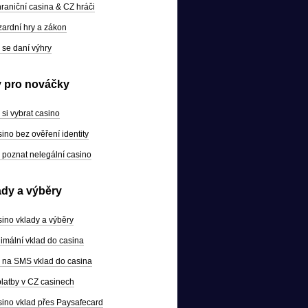
raniční casina & CZ hráči
ardní hry a zákon
 se daní výhry
y pro nováčky
 si vybrat casino
ino bez ověření identity
 poznat nelegální casino
ady a výběry
ino vklady a výběry
imální vklad do casina
 na SMS vklad do casina
latby v CZ casinech
ino vklad přes Paysafecard