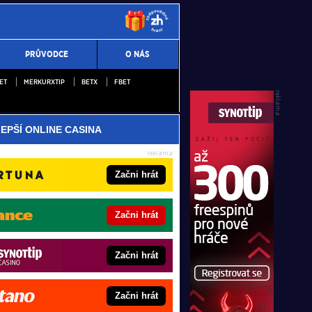
PRŮVODCE
O NÁS
ET
MERKURXTIP
BETX
FBET
EPŠÍ ONLINE CASINA
Začni hrát
Začni hrát
Začni hrát
Začni hrát