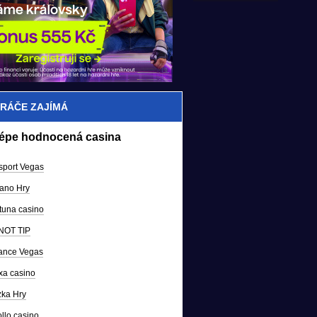
RÁČE ZAJÍMÁ
lépe hodnocená casina
sport Vegas
ano Hry
tuna casino
NOT TIP
ance Vegas
a casino
ka Hry
llo casino