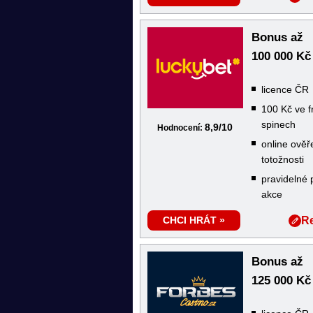
Bonus až
100 000 Kč
licence ČR
100 Kč ve f
spinech
8,9/10
Hodnocení:
online ověř
totožnosti
pravidelné
akce
R
CHCI HRÁT »
Bonus až
125 000 Kč