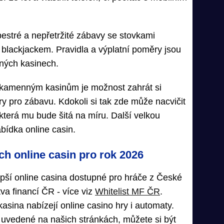
estré a nepřetržité zábavy se stovkami
i blackjackem. Pravidla a výplatní poměry jsou
nných kasinech.
m kamenným kasinům je možnost zahrát si
ry pro zábavu. Kdokoli si tak zde může nacvičit
, která mu bude šitá na míru. Další velkou
bídka online casin.
ch online casin pro rok 2026
epší online casina dostupné pro hráče z České
tva financí ČR - více viz
Whitelist MF ČR
.
sina nabízejí online casino hry i automaty.
o uvedené na našich stránkách, můžete si být