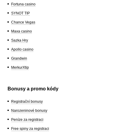
Fortuna casino
SYNOT TIP
Chance Vegas
Maxa casino
Sazka Hry
Apollo casino
Grandwin
MerkurXtip
Bonusy a promo kódy
Registrační bonusy
Narozeninové bonusy
Peníze za registraci
Free spiny za registraci