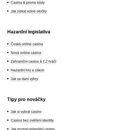
Casina & promo kódy
Jak získat volné otočky
Hazardní legislativa
Česká online casina
Nová online casina
Zahraniční casina & CZ hráči
Hazardní hry a zákon
Jak se daní výhry
Tipy pro nováčky
Jak si vybrat casino
Casino bez ověření identity
Jak poznat nelegální casino