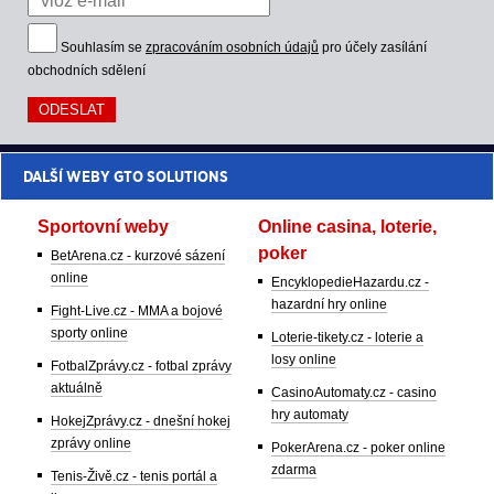
Souhlasím se
zpracováním osobních údajů
pro účely zasílání
obchodních sdělení
DALŠÍ WEBY GTO SOLUTIONS
Sportovní weby
Online casina, loterie,
poker
BetArena.cz - kurzové sázení
online
EncyklopedieHazardu.cz -
hazardní hry online
Fight-Live.cz - MMA a bojové
sporty online
Loterie-tikety.cz - loterie a
losy online
FotbalZprávy.cz - fotbal zprávy
aktuálně
CasinoAutomaty.cz - casino
hry automaty
HokejZprávy.cz - dnešní hokej
zprávy online
PokerArena.cz - poker online
zdarma
Tenis-Živě.cz - tenis portál a