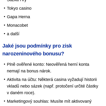
Tokyo casino
Gapa Herna
Monacobet
a další
Jaké jsou podmínky pro zisk
narozeninového bonusu?
Plně ověřené konto: Neověřená herní konta
nemají na bonus nárok.
Aktivita na účtu: Některá casina vyžadují historii
vkladů nebo sázek (např. protočení určité částky
v daném roce).
Marketingový souhlas: Musíte mít aktivovaný