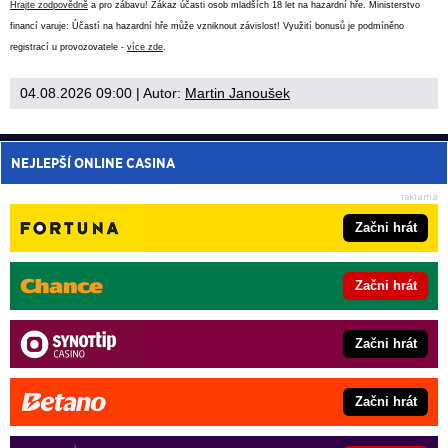
Hrajte zodpovědně
a pro zábavu! Zákaz účasti osob mladších 18 let na hazardní hře. Ministerstvo
financí varuje: Účastí na hazardní hře může vzniknout závislost! Využití bonusů je podmíněno
registrací u provozovatele -
více zde
.
04.08.2026 09:00
| Autor:
Martin Janoušek
NEJLEPŠÍ ONLINE CASINA
Začni hrát
Začni hrát
Začni hrát
Začni hrát