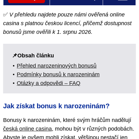
✅
V přehledu najdete pouze námi ověřená online
casina s platnou českou licencí, přičemž dostupnost
bonusů jsme ověřili k 1. srpnu 2026.
Obsah článku
Přehled narozeninových bonusů
Podmínky bonusů k narozeninám
Otázky a odpovědi – FAQ
Jak získat bonus k narozeninám?
Bonusy k narozeninám, které svým hráčům nadělují
česká online casina
, mohou být v různých podobách.
Abyste je ovšem mohli získat, většinou nestačí jen