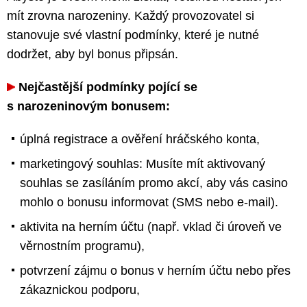
mít zrovna narozeniny. Každý provozovatel si
stanovuje své vlastní podmínky, které je nutné
dodržet, aby byl bonus připsán.
Nejčastější podmínky pojící se
s narozeninovým bonusem:
úplná registrace a ověření hráčského konta,
marketingový souhlas: Musíte mít aktivovaný
souhlas se zasíláním promo akcí, aby vás casino
mohlo o bonusu informovat (SMS nebo e-mail).
aktivita na herním účtu (např. vklad či úroveň ve
věrnostním programu),
potvrzení zájmu o bonus v herním účtu nebo přes
zákaznickou podporu,