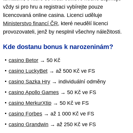
vždy si pro hru a registraci vybírejte pouze
licencovaná online casina. Licenci uděluje
Ministerstvo financí ČR
, které neudělí licenci
provozovateli, jenž by nesplnil všechny náležitosti.
Kde dostanu bonus k narozeninám?
casino Betor
→ 50 Kč
casino LuckyBet
→ až 500 Kč ve FS
casino Sazka Hry
→ individuální odměny
casino Apollo Games
→ 50 Kč ve FS
casino MerkurXtip
→ 50 Kč ve FS
casino Forbes
→ až 1 000 Kč ve FS
casino Grandwin
→ až 250 Kč ve FS