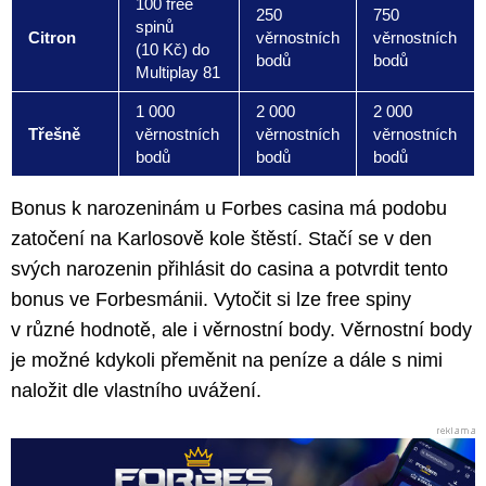
100 free
250
750
spinů
Citron
věrnostních
věrnostních
(10 Kč) do
bodů
bodů
Multiplay 81
1 000
2 000
2 000
Třešně
věrnostních
věrnostních
věrnostních
bodů
bodů
bodů
Bonus k narozeninám u Forbes casina má podobu
zatočení na Karlosově kole štěstí. Stačí se v den
svých narozenin přihlásit do casina a potvrdit tento
bonus ve Forbesmánii. Vytočit si lze free spiny
v různé hodnotě, ale i věrnostní body. Věrnostní body
je možné kdykoli přeměnit na peníze a dále s nimi
naložit dle vlastního uvážení.