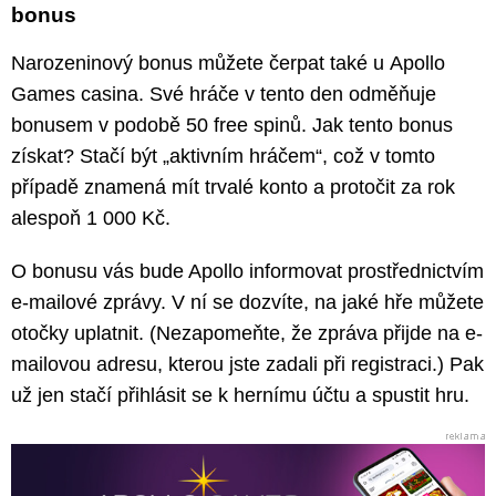
bonus
Narozeninový bonus můžete čerpat také u Apollo
Games casina. Své hráče v tento den odměňuje
bonusem v podobě 50 free spinů. Jak tento bonus
získat? Stačí být „aktivním hráčem“, což v tomto
případě znamená mít trvalé konto a protočit za rok
alespoň 1 000 Kč.
O bonusu vás bude Apollo informovat prostřednictvím
e-mailové zprávy. V ní se dozvíte, na jaké hře můžete
otočky uplatnit. (Nezapomeňte, že zpráva přijde na e-
mailovou adresu, kterou jste zadali při registraci.) Pak
už jen stačí přihlásit se k hernímu účtu a spustit hru.