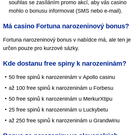
souhlas se zasíláním promo akcí, aby vás casino
mohlo o bonusu informovat (SMS nebo e-mail).
Má casino Fortuna narozeninový bonus?
Fortuna narozeninový bonus v nabídce má, ale ten je
určen pouze pro kurzové sázky.
Kde dostanu free spiny k narozeninám?
50 free spinů k narozeninám v Apollo casinu
až 100 free spinů k narozeninám u Forbesu
50 free spinů k narozeninám u MerkurXtipu
25 free spinů k narozeninám u Luckybetu
až 250 free spinů k narozeninám u Grandwinu