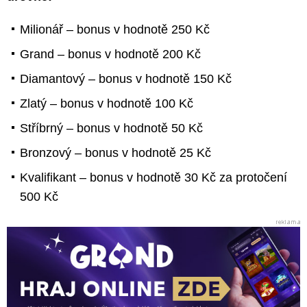
Milionář – bonus v hodnotě 250 Kč
Grand – bonus v hodnotě 200 Kč
Diamantový – bonus v hodnotě 150 Kč
Zlatý – bonus v hodnotě 100 Kč
Stříbrný – bonus v hodnotě 50 Kč
Bronzový – bonus v hodnotě 25 Kč
Kvalifikant – bonus v hodnotě 30 Kč za protočení
500 Kč