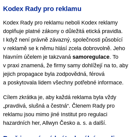
Kodex Rady pro reklamu
Kodex Rady pro reklamu neboli Kodex reklamy
doplňuje platné zákony o důležitá etická pravidla.
I když není právně závazný, společnosti působící
v reklamě se k němu hlásí zcela dobrovolně. Jeho
hlavním účelem je takzvaná
samoregulace
. To
v praxi znamená, že firmy samy dohlížejí na to, aby
jejich propagace byla zodpovědná, férová
a poskytovala lidem všechny potřebné informace.
Cílem zkrátka je, aby každá reklama byla vždy
„pravdivá, slušná a čestná“. Členem Rady pro
reklamu jsou mimo jiné Institut pro regulaci
hazardních her, Allwyn Česko a. s. a další.