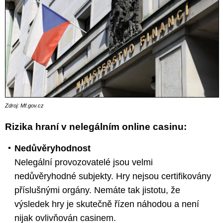
Zdroj: Mf.gov.cz
Rizika hraní v nelegálním online casinu:
Nedůvěryhodnost
Nelegální provozovatelé jsou velmi
nedůvěryhodné subjekty. Hry nejsou certifikovány
příslušnými orgány. Nemáte tak jistotu, že
výsledek hry je skutečně řízen náhodou a není
nijak ovlivňován casinem.