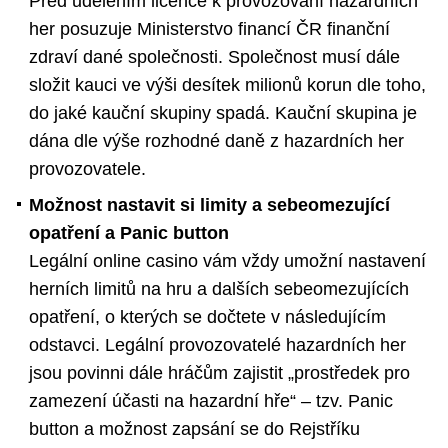
Před udělením licence k provozování hazardních
her posuzuje Ministerstvo financí ČR finanční
zdraví dané společnosti. Společnost musí dále
složit kauci ve výši desítek milionů korun dle toho,
do jaké kauční skupiny spadá. Kauční skupina je
dána dle výše rozhodné daně z hazardních her
provozovatele.
Možnost nastavit si limity a sebeomezující
opatření a Panic button
Legální online casino vám vždy umožní nastavení
herních limitů na hru a dalších sebeomezujících
opatření, o kterých se dočtete v následujícím
odstavci. Legální provozovatelé hazardních her
jsou povinni dále hráčům zajistit „prostředek pro
zamezení účasti na hazardní hře“ – tzv. Panic
button a možnost zapsání se do Rejstříku