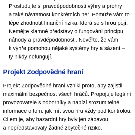
Prostudujte si pravděpodobnosti výhry a prohry
a také návratnost konkrétních her. Pomůže vám to
lépe zhodnotit finanční rizika, která se s hrou pojí.
Nemějte klamné představy o fungování principu
náhody a pravděpodobnosti. Nevěřte, že vám
k výhře pomohou nějaké systémy hry a sázení –
ty nikdy nefungují.
Projekt Zodpovědné hraní
Projekt Zodpovědné hraní vznikl proto, aby zajistil
maximální bezpečnost všech hráčů. Propojuje legální
provozovatele s odborníky a nabízí srozumitelné
informace o tom, jak mít svou hru vždy pod kontrolou.
Cílem je, aby hazardní hry byly jen zábavou
a nepředstavovaly žádné zbytečné riziko.