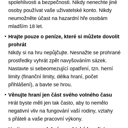
spolehlivosti a bezpečnosti. Nikdy nenechte jiné
osoby používat vaše uživatelské konto. Nikdy
neumožněte účast na hazardní hře osobám
mladším 18 let.
Hrajte pouze o peníze, které si můžete dovolit
prohrát
Nikdy si na hru nepůjčujte. Nesnažte se prohrané
prostředky vyhrát zpět navyšováním sázek.
Nastavte si sebeomezující opatření, tzn. herní
limity (finanční limity, délka hraní, počet
přihlášení), a bavte se hrou.
Věnujte hraní jen část svého volného času
Hrát byste měli jen tak často, aby to nemělo
negativní vliv na fungování vaší rodiny, vztahy
s přáteli a vaše pracovní výkony.