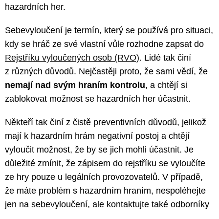
hazardních her.
Sebevyloučení je termín, který se používá pro situaci,
kdy se hráč ze své vlastní vůle rozhodne zapsat do
Rejstříku vyloučených osob (RVO)
. Lidé tak činí
z různých důvodů. Nejčastěji proto, že sami vědí, že
nemají nad svým hraním kontrolu
, a chtějí si
zablokovat možnost se hazardních her účastnit.
Někteří tak činí z čistě preventivních důvodů, jelikož
mají k hazardním hrám negativní postoj a chtějí
vyloučit možnost, že by se jich mohli účastnit. Je
důležité zmínit, že zápisem do rejstříku se vyloučíte
ze hry pouze u legálních provozovatelů. V případě,
že máte problém s hazardním hraním, nespoléhejte
jen na sebevyloučení, ale kontaktujte také odborníky