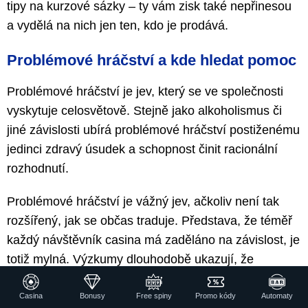
tipy na kurzové sázky – ty vám zisk také nepřinesou
a vydělá na nich jen ten, kdo je prodává.
Problémové hráčství a kde hledat pomoc
Problémové hráčství je jev, který se ve společnosti
vyskytuje celosvětově. Stejně jako alkoholismus či
jiné závislosti ubírá problémové hráčství postiženému
jedinci zdravý úsudek a schopnost činit racionální
rozhodnutí.
Problémové hráčství je vážný jev, ačkoliv není tak
rozšířený, jak se občas traduje. Představa, že téměř
každý návštěvník casina má zaděláno na závislost, je
totiž mylná. Výzkumy dlouhodobě ukazují, že
naprostá většina lidí hraje čistě pro zábavu.
Potenciálně problémoví hráči tvoří v populaci necelá
Casina
Bonusy
Free spiny
Promo kódy
Automaty