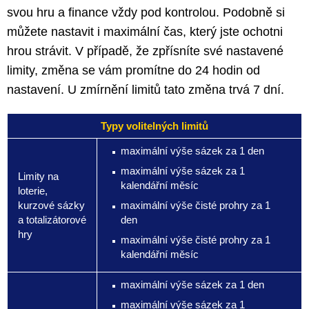
svou hru a finance vždy pod kontrolou. Podobně si
můžete nastavit i maximální čas, který jste ochotni
hrou strávit. V případě, že zpřísníte své nastavené
limity, změna se vám promítne do 24 hodin od
nastavení. U zmírnění limitů tato změna trvá 7 dní.
Typy volitelných limitů
maximální výše sázek za 1 den
maximální výše sázek za 1
Limity na
kalendářní měsíc
loterie,
kurzové sázky
maximální výše čisté prohry za 1
a totalizátorové
den
hry
maximální výše čisté prohry za 1
kalendářní měsíc
maximální výše sázek za 1 den
maximální výše sázek za 1