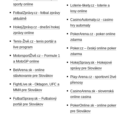
sporty online
Loterie-tikety.cz - loterie a
losy online
FotbalZprávy.cz - fotbal zprávy
aktuálně
CasinoAutomaty.cz - casino
hry automaty
HokejZprávy.cz - dnešní hokej
zprávy online
PokerArena.cz - poker online
zdarma
Tenis-Živě.cz - tenis portál a
live program
Poker.cz – český online poker
zdarma
MotorsportŽivě.cz – Formule 1
a MotoGP online
HokejSpravy.sk - Hokejové
správy pre Slovákov
BetArena.sk - online
stávkovanie pre Slovákov
Play-Arena.cz - sportovní živé
přenosy
FightLive.sk - Oktagon, UFC a
MMA pre Slovákov
CasinoArena.sk - slovenská
online casina
FutbalSpravy.sk – Futbalový
portál pre Slovákov
PokerOnline.sk - online poker
pre Slovákov