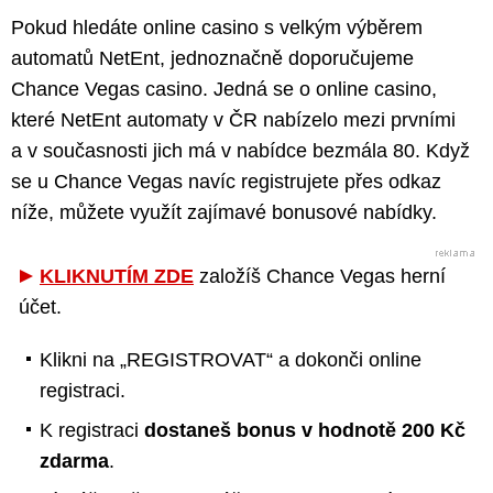
Pokud hledáte online casino s velkým výběrem
automatů NetEnt, jednoznačně doporučujeme
Chance Vegas casino. Jedná se o online casino,
které NetEnt automaty v ČR nabízelo mezi prvními
a v současnosti jich má v nabídce bezmála 80. Když
se u Chance Vegas navíc registrujete přes odkaz
níže, můžete využít zajímavé bonusové nabídky.
KLIKNUTÍM ZDE
založíš Chance Vegas herní
účet.
Klikni na „REGISTROVAT“ a dokonči online
registraci.
K registraci
dostaneš bonus v hodnotě 200 Kč
zdarma
.