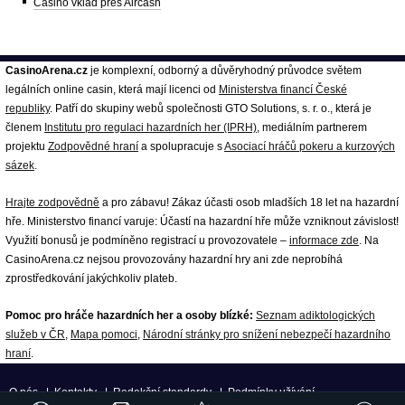
Casino vklad přes Aircash
CasinoArena.cz
je komplexní, odborný a důvěryhodný průvodce světem
legálních online casin, která mají licenci od
Ministerstva financí České
republiky
. Patří do skupiny webů společnosti GTO Solutions, s. r. o., která je
členem
Institutu pro regulaci hazardních her (IPRH)
, mediálním partnerem
projektu
Zodpovědné hraní
a spolupracuje s
Asociací hráčů pokeru a kurzových
sázek
.
Hrajte zodpovědně
a pro zábavu! Zákaz účasti osob mladších 18 let na hazardní
hře. Ministerstvo financí varuje: Účastí na hazardní hře může vzniknout závislost!
Využití bonusů je podmíněno registrací u provozovatele –
informace zde
. Na
CasinoArena.cz nejsou provozovány hazardní hry ani zde neprobíhá
zprostředkování jakýchkoliv plateb.
Pomoc pro hráče hazardních her a osoby blízké:
Seznam adiktologických
služeb v ČR
,
Mapa pomoci
,
Národní stránky pro snížení nebezpečí hazardního
hraní
.
O nás
|
Kontakty
|
Redakční standardy
|
Podmínky užívání