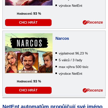
výrobce NetEnt
93 %
Hodnocení:
Recenze
CHCI HRÁT
Narcos
výplatnost 96,23 %
5 válců / 3 řady
max výhra 500 tisíc
výrobce NetEnt
93 %
Hodnocení:
Recenze
CHCI HRÁT
NetEnt automatům propůjčují své jméno