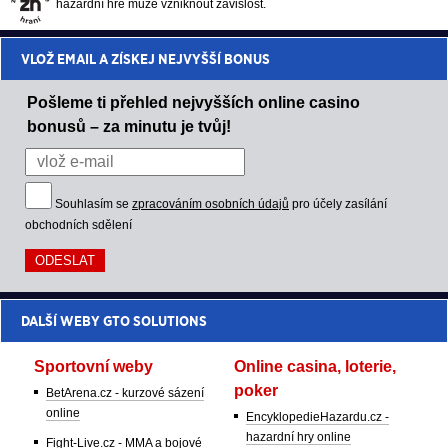
hazardní hře může vzniknout závislost.
VLOŽ EMAIL A ZÍSKEJ NEJVYŠŠÍ BONUS
Pošleme ti přehled nejvyšších online casino
bonusů – za minutu je tvůj!
Souhlasím se
zpracováním osobních údajů
pro účely zasílání
obchodních sdělení
DALŠÍ WEBY GTO SOLUTIONS
Sportovní weby
Online casina, loterie,
poker
BetArena.cz - kurzové sázení
online
EncyklopedieHazardu.cz -
hazardní hry online
Fight-Live.cz - MMA a bojové