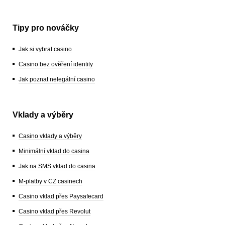
Tipy pro nováčky
Jak si vybrat casino
Casino bez ověření identity
Jak poznat nelegální casino
Vklady a výběry
Casino vklady a výběry
Minimální vklad do casina
Jak na SMS vklad do casina
M-platby v CZ casinech
Casino vklad přes Paysafecard
Casino vklad přes Revolut