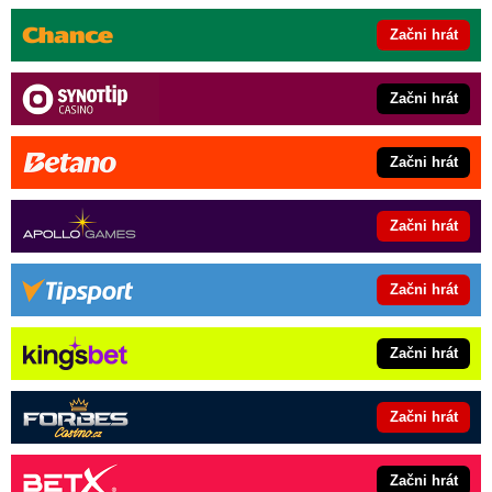
Začni hrát
Začni hrát
Začni hrát
Začni hrát
Začni hrát
Začni hrát
Začni hrát
Začni hrát