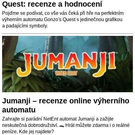
Quest: recenze a hodnocení
Pojďme se podívat, co vše vás čeká při hře na perfektním
výherním automatu Gonzo's Quest s jedinečnou grafikou
a padajícími symboly.
Jumanji – recenze online výherního
automatu
Zahrajte si parádní NetEnt automat Jumanji a zažijte
neskutečná dobrodružství. 🐊 Hrát můžete zdarma i o reálné
peníze. Kde jej najdete?