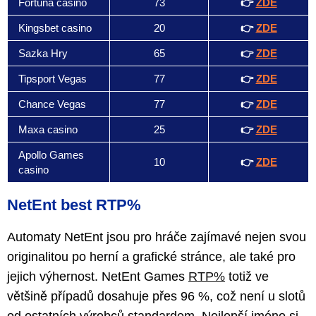
Fortuna casino
73
👉
ZDE
Kingsbet casino
20
👉
ZDE
Sazka Hry
65
👉
ZDE
Tipsport Vegas
77
👉
ZDE
Chance Vegas
77
👉
ZDE
Maxa casino
25
👉
ZDE
Apollo Games
10
👉
ZDE
casino
NetEnt best RTP%
Automaty NetEnt jsou pro hráče zajímavé nejen svou
originalitou po herní a grafické stránce, ale také pro
jejich výhernost. NetEnt Games
RTP%
totiž ve
většině případů dosahuje přes 96 %, což není u slotů