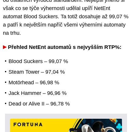
od ostatních výrobců standardem. Nejlepší jméno si
však co se týče výhernosti udělal upíří NetEnt
automat Blood Suckers. Ta totiž dosahuje až 99,07 %
a patří k největším napříč všemi výherními automaty
na trhu.
Přehled NetEnt automatů s nejvyšším RTP%:
Blood Suckers – 99,07 %
Steam Tower – 97,04 %
Motörhead – 96,98 %
Jack Hammer – 96,96 %
Dead or Alive II – 96,78 %