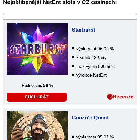
Nejoblíbenější NetEnt slots v CZ casinech:
Starburst
výplatnost 96,09 %
5 válců / 3 řady
max výhra 500 tisíc
výrobce NetEnt
96 %
Hodnocení:
Recenze
CHCI HRÁT
Gonzo's Quest
výplatnost 95,97 %