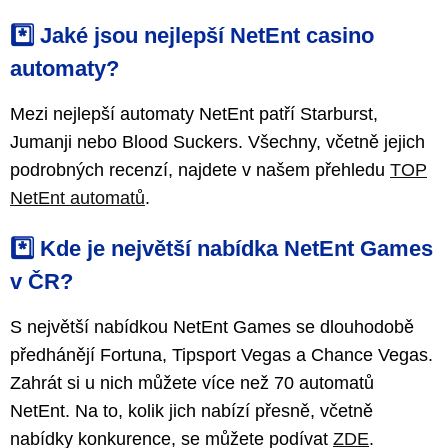
*️⃣ Jaké jsou nejlepší NetEnt casino
automaty?
Mezi nejlepší automaty NetEnt patří Starburst,
Jumanji nebo Blood Suckers. Všechny, včetně jejich
podrobných recenzí, najdete v našem přehledu
TOP
NetEnt automatů
.
*️⃣ Kde je největší nabídka NetEnt Games
v ČR?
S největší nabídkou NetEnt Games se dlouhodobě
předhánějí Fortuna, Tipsport Vegas a Chance Vegas.
Zahrát si u nich můžete více než 70 automatů
NetEnt. Na to, kolik jich nabízí přesně, včetně
nabídky konkurence, se můžete podívat
ZDE
.