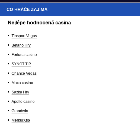
CO HRÁČE ZAJÍMÁ
Nejlépe hodnocená casina
Tipsport Vegas
Betano Hry
Fortuna casino
SYNOT TIP
Chance Vegas
Maxa casino
Sazka Hry
Apollo casino
Grandwin
MerkurXtip