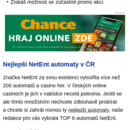
Získáš možnost se zúčastnit promo akcí.
Nejlepší NetEnt automaty v ČR
Značka NetEnt za svou existenci vytvořila více než
200 automatů a casino her. V českých online
casinech je jich v nabídce necelá polovina. Jestli se
ale tímto množstvím nechcete zdlouhavě probírat
a chcete si zahrát rovnou ty
nejlepší automaty
, naše
redakce pro vás vybrala TOP 6 automatů NetEnt.