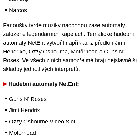
Narcos
Fanoušky tvrdé muziky nadchnou zase automaty
založené legendárních kapelách. Tematické hudební
automaty NetEnt vytvořil například z předloh Jimi
Hendrixe, Ozzy Osbourna, Motörhead a Guns N’
Roses. Ve všech z nich samozřejmě hrají nejslavnější
skladby jednotlivých interpretů.
Hudební automaty NetEnt:
Guns N’ Roses
Jimi Hendrix
Ozzy Osbourne Video Slot
Motörhead