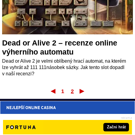
Dead or Alive 2 – recenze online
výherního automatu
Dead or Alive 2 je velmi oblíbený hrací automat, na kterém
lze vyhrát až 111 111násobek sázky. Jak tento slot dopadl
v naší recenzi?
1
2
První
Poslední
NEJLEPŠÍ ONLINE CASINA
Začni hrát