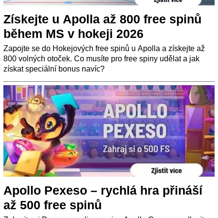
Získejte u Apolla až 800 free spinů
během MS v hokeji 2026
Zapojte se do Hokejových free spinů u Apolla a získejte až
800 volných otoček. Co musíte pro free spiny udělat a jak
získat speciální bonus navíc?
Apollo Pexeso – rychlá hra přináší
až 500 free spinů