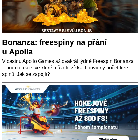
Bonanza: freespiny na přání
u Apolla
V casinu Apollo Games až dvakrát týdně Freespin Bonanza
– promo akce, ve které můžete získat libovolný počet free
spinů. Jak se zapojit?