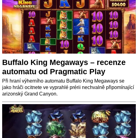
Buffalo King Megaways – recenze
automatu od Pragmatic Play
Při hraní výherního automatu Buffalo King Megaways se
jako hráči ocitnete ve vyprahlé prérii nechvalně připomínající
arizonský Grand Canyon.