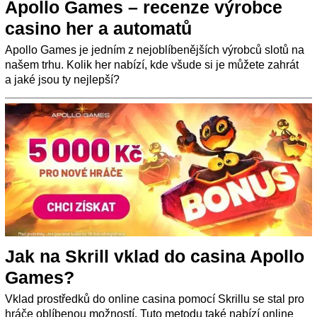
Apollo Games – recenze výrobce
casino her a automatů
Apollo Games je jedním z nejoblíbenějších výrobců slotů na
našem trhu. Kolik her nabízí, kde všude si je můžete zahrát
a jaké jsou ty nejlepší?
Jak na Skrill vklad do casina Apollo
Games?
Vklad prostředků do online casina pomocí Skrillu se stal pro
hráče oblíbenou možností. Tuto metodu také nabízí online