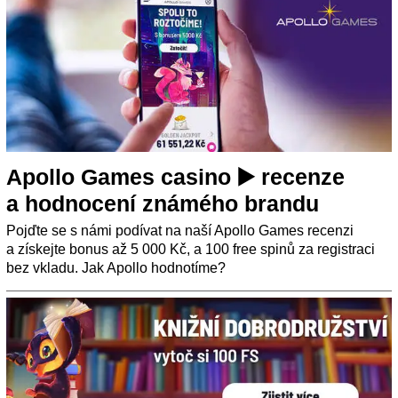
Apollo Games casino ▶️ recenze
a hodnocení známého brandu
Pojďte se s námi podívat na naší Apollo Games recenzi
a získejte bonus až 5 000 Kč, a 100 free spinů za registraci
bez vkladu. Jak Apollo hodnotíme?