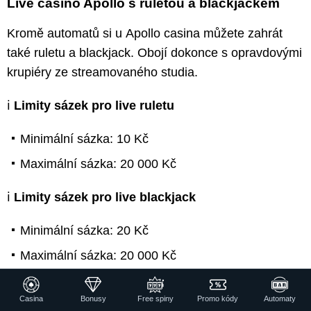
Live casino Apollo s ruletou a blackjackem
Kromě automatů si u Apollo casina můžete zahrát
také ruletu a blackjack. Obojí dokonce s opravdovými
krupiéry ze streamovaného studia.
ℹ️
Limity sázek pro live ruletu
Minimální sázka: 10 Kč
Maximální sázka: 20 000 Kč
ℹ️
Limity sázek pro live blackjack
Minimální sázka: 20 Kč
Maximální sázka: 20 000 Kč
S krupiéry v
live casinu Apollo Games
lze dokonce
Casina
Bonusy
Free spiny
Promo kódy
Automaty
komunikovat prostřednictvím chatu, takže je zážitek