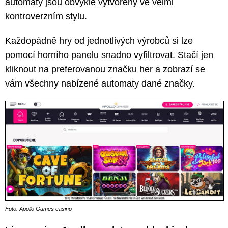
automaty jsou obvykle vytvořeny ve velmi
kontroverzním stylu.
Každopádně hry od jednotlivých výrobců si lze
pomocí horního panelu snadno vyfiltrovat. Stačí jen
kliknout na preferovanou značku her a zobrazí se
vám všechny nabízené automaty dané značky.
Foto: Apollo Games casino