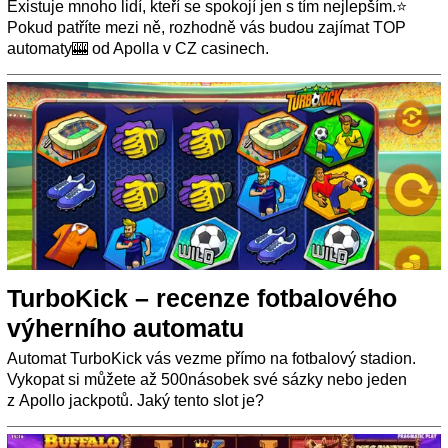
Existuje mnoho lidí, kteří se spokojí jen s tím nejlepším.⭐
Pokud patříte mezi ně, rozhodně vás budou zajímat TOP
automaty🎰 od Apolla v CZ casinech.
TurboKick – recenze fotbalového
výherního automatu
Automat TurboKick vás vezme přímo na fotbalový stadion.
Vykopat si můžete až 500násobek své sázky nebo jeden
z Apollo jackpotů. Jaký tento slot je?