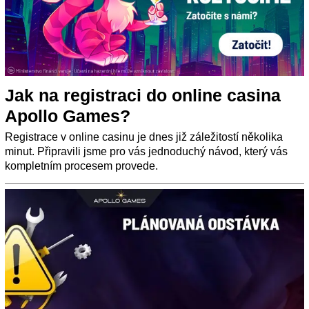
Jak na registraci do online casina
Apollo Games?
Registrace v online casinu je dnes již záležitostí několika
minut. Připravili jsme pro vás jednoduchý návod, který vás
kompletním procesem provede.