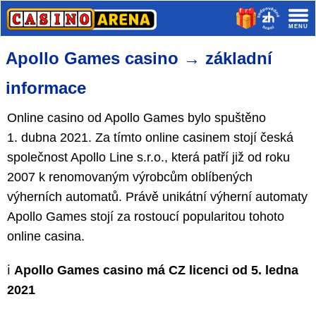
Apollo Games casino → základní
informace
Online casino od Apollo Games bylo spuštěno
1. dubna 2021. Za tímto online casinem stojí česká
společnost Apollo Line s.r.o., která patří již od roku
2007 k renomovaným výrobcům oblíbených
výherních automatů. Právě unikátní výherní automaty
Apollo Games stojí za rostoucí popularitou tohoto
online casina.
ℹ️
Apollo Games casino má CZ licenci od 5. ledna
2021