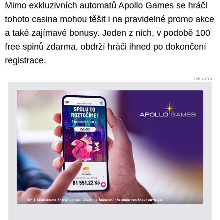
Mimo exkluzivních automatů Apollo Games se hráči
tohoto casina mohou těšit i na pravidelné promo akce
a také zajímavé bonusy. Jeden z nich, v podobě 100
free spinů zdarma, obdrží hráči ihned po dokončení
registrace.