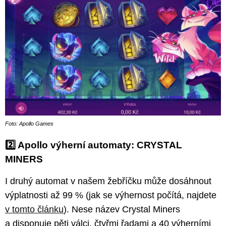
Foto: Apollo Games
2️⃣ Apollo výherní automaty: CRYSTAL
MINERS
I druhý automat v našem žebříčku může dosáhnout
výplatnosti až 99 % (jak se výhernost počítá, najdete
v tomto článku
). Nese název Crystal Miners
a disponuje pěti válci, čtyřmi řadami a 40 výherními