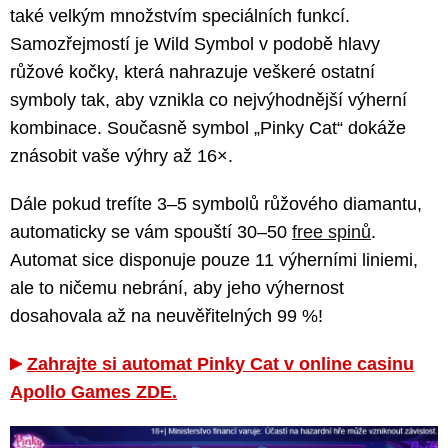
také velkým množstvím speciálních funkcí.
Samozřejmostí je Wild Symbol v podobě hlavy
růžové kočky, která nahrazuje veškeré ostatní
symboly tak, aby vznikla co nejvýhodnější výherní
kombinace. Současně symbol „Pinky Cat“ dokáže
znásobit vaše výhry až 16×.
Dále pokud trefíte 3–5 symbolů růžového diamantu,
automaticky se vám spouští 30–50
free spinů
.
Automat sice disponuje pouze 11 výherními liniemi,
ale to ničemu nebrání, aby jeho výhernost
dosahovala až na neuvěřitelných 99 %!
Zahrajte si automat Pinky Cat v online casinu
Apollo Games ZDE.