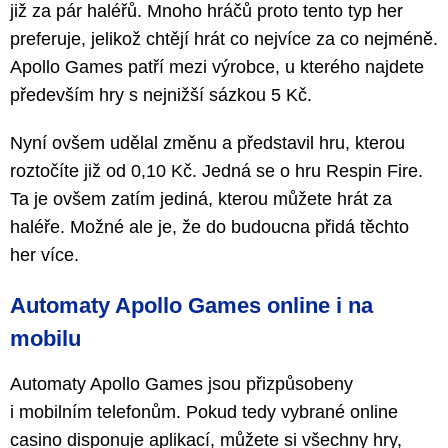
již za pár haléřů. Mnoho hráčů proto tento typ her
preferuje, jelikož chtějí hrát co nejvíce za co nejméně.
Apollo Games patří mezi výrobce, u kterého najdete
především hry s nejnižší sázkou 5 Kč.
Nyní ovšem udělal změnu a představil hru, kterou
roztočíte již od 0,10 Kč. Jedná se o hru Respin Fire.
Ta je ovšem zatím jediná, kterou můžete hrát za
haléře. Možné ale je, že do budoucna přidá těchto
her více.
Automaty Apollo Games online i na
mobilu
Automaty Apollo Games jsou přizpůsobeny
i mobilním telefonům. Pokud tedy vybrané online
casino disponuje aplikací, můžete si všechny hry,