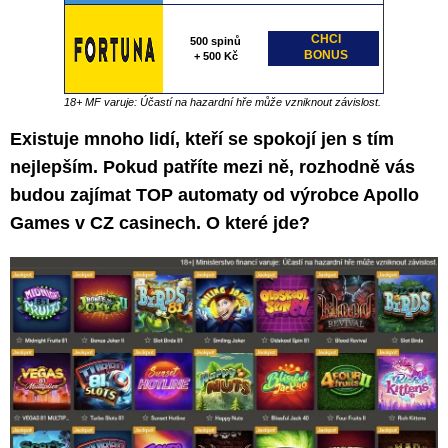
CHCI
500 spinů
BONUS
+ 500 Kč
18+ MF varuje: Účastí na hazardní hře může vzniknout závislost.
Existuje mnoho lidí, kteří se spokojí jen s tím
nejlepším. Pokud patříte mezi ně, rozhodně vás
budou zajímat TOP automaty od výrobce Apollo
Games v CZ casinech. O které jde?