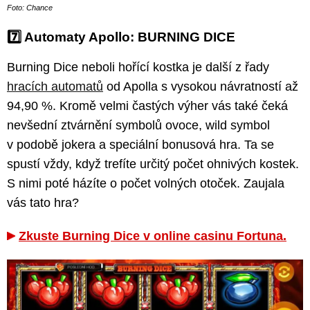
Foto: Chance
7️⃣ Automaty Apollo: BURNING DICE
Burning Dice neboli hořící kostka je další z řady
hracích automatů
od Apolla s vysokou návratností až
94,90 %. Kromě velmi častých výher vás také čeká
nevšední ztvárnění symbolů ovoce, wild symbol
v podobě jokera a speciální bonusová hra. Ta se
spustí vždy, když trefíte určitý počet ohnivých kostek.
S nimi poté házíte o počet volných otoček. Zaujala
vás tato hra?
Zkuste Burning Dice v online casinu Fortuna.