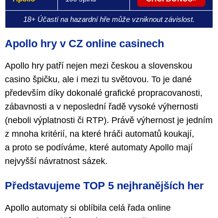
18+ Účastí na hazardní hře může vzniknout závislost.
Apollo hry v CZ online casinech
Apollo hry patří nejen mezi českou a slovenskou
casino špičku, ale i mezi tu světovou. To je dané
především díky dokonalé grafické propracovanosti,
zábavnosti a v neposlední řadě vysoké výhernosti
(neboli výplatnosti či RTP). Právě výhernost je jedním
z mnoha kritérií, na které hráči automatů koukají,
a proto se podíváme, které automaty Apollo mají
nejvyšší návratnost sázek.
Představujeme TOP 5 nejhranějších her
Apollo automaty si oblíbila celá řada online