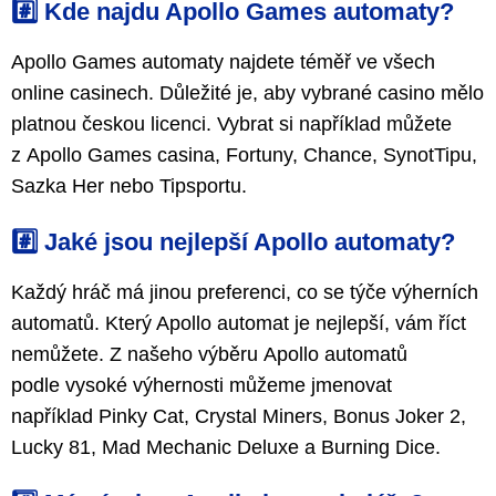
#️⃣ Kde najdu Apollo Games automaty?
Apollo Games automaty najdete téměř ve všech
online casinech. Důležité je, aby vybrané casino mělo
platnou českou licenci. Vybrat si například můžete
z Apollo Games casina, Fortuny, Chance, SynotTipu,
Sazka Her nebo Tipsportu.
#️⃣ Jaké jsou nejlepší Apollo automaty?
Každý hráč má jinou preferenci, co se týče výherních
automatů. Který Apollo automat je nejlepší, vám říct
nemůžete. Z našeho výběru Apollo automatů
podle vysoké výhernosti můžeme jmenovat
například Pinky Cat, Crystal Miners, Bonus Joker 2,
Lucky 81, Mad Mechanic Deluxe a Burning Dice.