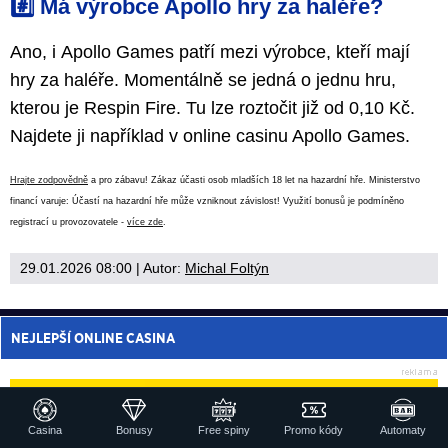
#️⃣ Má výrobce Apollo hry za haléře?
Ano, i Apollo Games patří mezi výrobce, kteří mají
hry za haléře. Momentálně se jedná o jednu hru,
kterou je Respin Fire. Tu lze roztočit již od 0,10 Kč.
Najdete ji například v online casinu Apollo Games.
Hrajte zodpovědně
a pro zábavu! Zákaz účasti osob mladších 18 let na hazardní hře. Ministerstvo
financí varuje: Účastí na hazardní hře může vzniknout závislost! Využití bonusů je podmíněno
registrací u provozovatele -
více zde
.
29.01.2026 08:00
| Autor:
Michal Foltýn
NEJLEPŠÍ ONLINE CASINA
Začni hrát
Casina
Bonusy
Free spiny
Promo kódy
Automaty