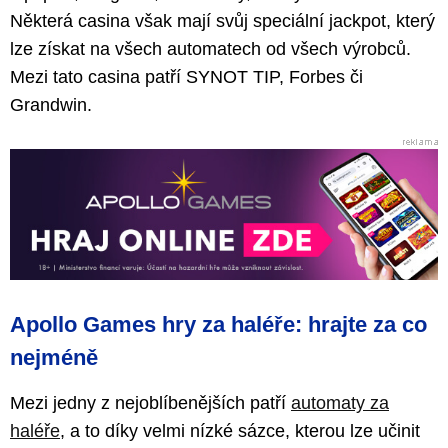
Některá casina však mají svůj speciální jackpot, který
lze získat na všech automatech od všech výrobců.
Mezi tato casina patří SYNOT TIP, Forbes či
Grandwin.
Apollo Games hry za haléře: hrajte za co
nejméně
Mezi jedny z nejoblíbenějších patří
automaty za
haléře
, a to díky velmi nízké sázce, kterou lze učinit