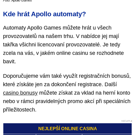
Foto: Apollo Games
Kde hrát Apollo automaty?
Automaty Apollo Games můžete hrát u všech
provozovatelů na našem trhu. V nabídce jej mají
takřka všichni licencovaní provozovatelé. Je tedy
zcela na vás, v jakém online casinu se rozhodnete
bavit.
Doporučujeme vám také využít registračních bonusů,
které získáte jen za dokončení registrace. Další
casino bonusy
můžete získat za vklad na herní konto
nebo v rámci pravidelných promo akcí při speciálních
příležitostech.
NEJLEPŠÍ ONLINE CASINA