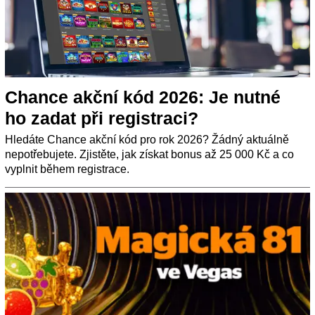
Chance akční kód 2026: Je nutné
ho zadat při registraci?
Hledáte Chance akční kód pro rok 2026? Žádný aktuálně
nepotřebujete. Zjistěte, jak získat bonus až 25 000 Kč a co
vyplnit během registrace.