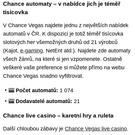
Chance automaty – v nabídce jich je téměř
tisícovka
V Chance Vegas najdete jednu z největších nabídek
automatů v ČR. K dispozici je totiž téměř tisícovka
slotových her všemožných druhů od 21 výrobců
(Kajot,
e-gaming
, NetEnt atd.). Najdete zde automaty
všech žánrů, na které si jen vzpomenete. Ostatně
veškeré vaše preference si můžete přímo na webu
Chance Vegas snadno vyfiltrovat.
🎰
Počet automatů:
1 074
🎰
Dodavatelé automatů:
21
Chance live casino – karetní hry a ruleta
Další chloubou zábavy je
Chance Vegas live casino
.