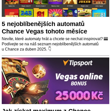
5 nejoblíbenějších automatů
Chance Vegas tohoto měsíce
Nevíte, které automaty hrát a chcete se nechat inspirovat? 🎰
Podívejte se na náš seznam nejoblíbenějších automatů
u Chance za duben 2025. 👇