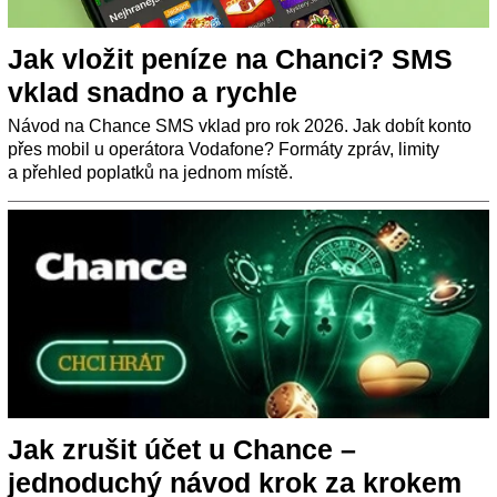
Jak vložit peníze na Chanci? SMS
vklad snadno a rychle
Návod na Chance SMS vklad pro rok 2026. Jak dobít konto
přes mobil u operátora Vodafone? Formáty zpráv, limity
a přehled poplatků na jednom místě.
Jak zrušit účet u Chance –
jednoduchý návod krok za krokem