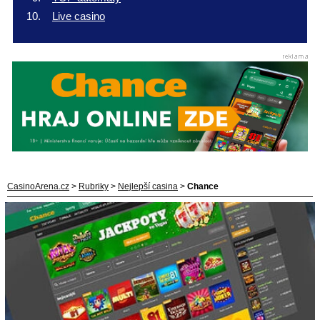
Live casino
CasinoArena.cz
>
Rubriky
>
Nejlepší casina
>
Chance