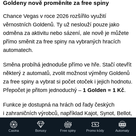
Goldeny nově proměníte za free spiny
Chance Vegas v roce 2026 rozšířilo využití
věrnostních Goldenů. Ty už neslouží pouze jako
odměna za aktivitu nebo sázení, ale nově je můžete
přímo směnit za free spiny na vybraných hracích
automatech.
Směna probíhá jednoduše přímo ve hře. Stačí otevřít
některý z automatů, zvolit možnost výměny Goldenů
za free spiny a vybrat si počet otoček i jejich hodnotu.
Přepočet je přitom jednoduchý –
1 Golden = 1 Kč
.
Funkce je dostupná na hrách od řady českých
i zahraničních výrobců, například Kajot, Synot, Bellot,
e-gaming, Tech4Bet, Apollo nebo BigWin. Díky tomu
můžete nasbírané Goldeny proměnit za volná
Casina
Bonusy
Free spiny
Promo kódy
Automaty