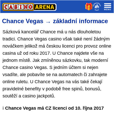
Chance Vegas → základní informace
Sázková kancelář Chance má u nás dlouholetou
tradici. Chance Vegas casino však také není žádným
nováčkem jelikož má českou licenci pro provoz online
casina už od roku 2017. U Chance najdete vše na
jednom místě. Jak zmíněnou sázkovku, tak moderní
Chance casino Vegas. S jedním účtem si nejen
vsadíte, ale pobavíte se na automatech či zahrajete
online ruletu. U Chance Vegas na vás také čekají
pravidelné benefity v podobě free spinů, bonusů,
soutěží a casino jackpotů.
ℹ️
Chance Vegas má CZ licenci od 10. října 2017