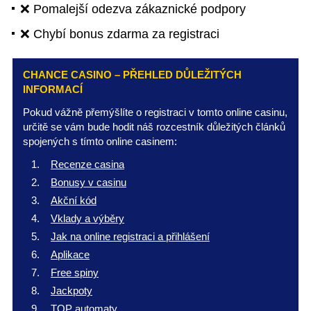
❌ Pomalejší odezva zákaznické podpory
❌ Chybí bonus zdarma za registraci
CHANCE CASINO – PŘEHLED DŮLEŽITÝCH
INFORMACÍ
Pokud vážně přemýšlíte o registraci v tomto online casinu,
určitě se vám bude hodit náš rozcestník důležitých článků
spojených s tímto online casinem:
Recenze casina
Bonusy v casinu
Akční kód
Vklady a výběry
Jak na online registraci a přihlášení
Aplikace
Free spiny
Jackpoty
TOP automaty