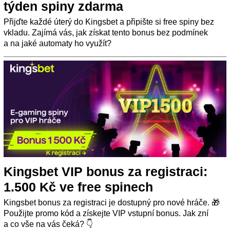
týden spiny zdarma
Přijďte každé úterý do Kingsbet a připište si free spiny bez
vkladu. Zajímá vás, jak získat tento bonus bez podmínek
a na jaké automaty ho využít?
Kingsbet VIP bonus za registraci:
1.500 Kč ve free spinech
Kingsbet bonus za registraci je dostupný pro nové hráče. 🎁
Použijte promo kód a získejte VIP vstupní bonus. Jak zní
a co vše na vás čeká? 👇