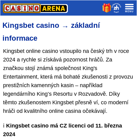
Kingsbet casino → základní
informace
Kingsbet online casino vstoupilo na český trh v roce
2024 a rychle si získává pozornost hráčů. Za
značkou stojí známá společnost King's
Entertainment, která má bohaté zkušenosti z provozu
prestižních kamenných kasin – například
legendárního King’s Resortu v Rozvadově. Díky
těmto zkušenostem Kingsbet přesně ví, co moderní
hráči od kvalitního online casina očekávají.
ℹ️
Kingsbet casino má CZ licenci od 11. března
2024