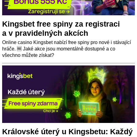
Kingsbet free spiny za registraci
a v pravidelných akcích
Online casino Kingsbet nabízí free spiny pro nové i stávající
hráče. 🆓 Jaké akce jsou momentálně dostupné a co
všechno můžete získat?
Královské úterý u Kingsbetu: Každý