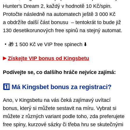
Hunter's Dream 2, každý v hodnotě 10 Kč/spin.
Protočte následně na automatech ještě 3 000 Kč
a obdržíte další část bonusu – tentokrát to bude již
130 desetikorunových free spinů na stejný automat.
🎁 1 500 Kč ve VIP free spinech ⬇️
Získejte VIP bonus od Kingsbetu
Podívejte se, co dalšího hráče nejvíce zajímá:
1️⃣ Má Kingsbet bonus za registraci?
Ano, v Kingsbetu na vás čeká zajímavý uvítací
bonus, který si můžete sestavit na míru. Vybrat si
můžete z různých variant podle toho, zda preferujete
free spiny, kurzové sázky či třeba hru se skutečnými