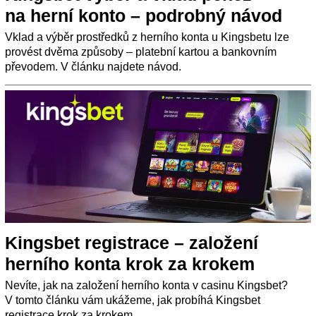
na herní konto – podrobný návod
Vklad a výběr prostředků z herního konta u Kingsbetu lze
provést dvěma způsoby – platební kartou a bankovním
převodem. V článku najdete návod.
Kingsbet registrace – založení
herního konta krok za krokem
Nevíte, jak na založení herního konta v casinu Kingsbet?
V tomto článku vám ukážeme, jak probíhá Kingsbet
registrace krok za krokem.