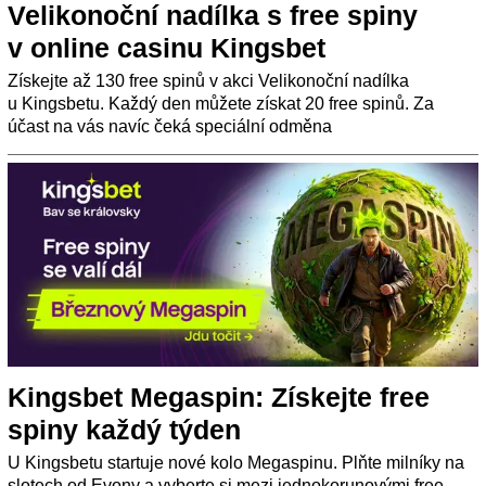
Velikonoční nadílka s free spiny
v online casinu Kingsbet
Získejte až 130 free spinů v akci Velikonoční nadílka
u Kingsbetu. Každý den můžete získat 20 free spinů. Za
účast na vás navíc čeká speciální odměna
Kingsbet Megaspin: Získejte free
spiny každý týden
U Kingsbetu startuje nové kolo Megaspinu. Plňte milníky na
slotech od Evony a vyberte si mezi jednokorunovými free