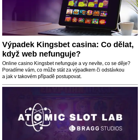
Výpadek Kingsbet casina: Co dělat,
když web nefunguje?
Online casino Kingsbet nefunguje a vy nevíte, co se děje?
Poradíme vám, co může stát za výpadkem či odstávkou
a jak v takovém případě postupovat.