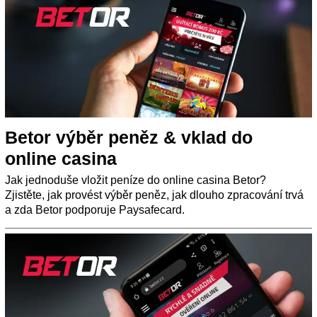
Betor výběr peněz & vklad do
online casina
Jak jednoduše vložit peníze do online casina Betor?
Zjistěte, jak provést výběr peněz, jak dlouho zpracování trvá
a zda Betor podporuje Paysafecard.