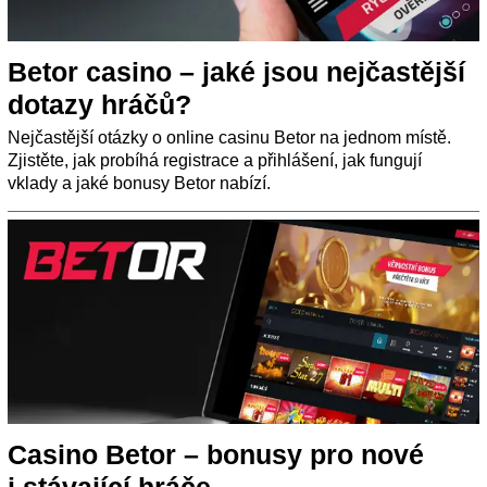
Betor casino – jaké jsou nejčastější
dotazy hráčů?
Nejčastější otázky o online casinu Betor na jednom místě.
Zjistěte, jak probíhá registrace a přihlášení, jak fungují
vklady a jaké bonusy Betor nabízí.
Casino Betor – bonusy pro nové