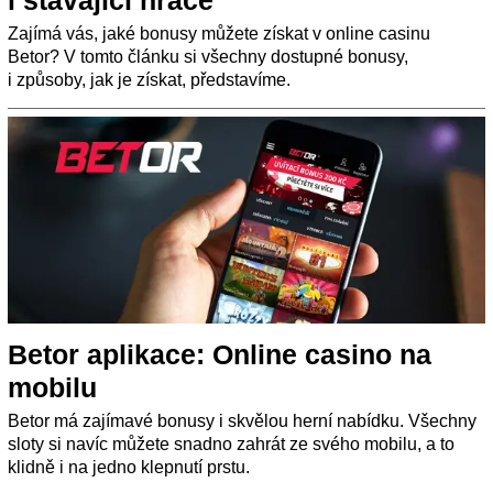
i stávající hráče
Zajímá vás, jaké bonusy můžete získat v online casinu
Betor? V tomto článku si všechny dostupné bonusy,
i způsoby, jak je získat, představíme.
Betor aplikace: Online casino na
mobilu
Betor má zajímavé bonusy i skvělou herní nabídku. Všechny
sloty si navíc můžete snadno zahrát ze svého mobilu, a to
klidně i na jedno klepnutí prstu.