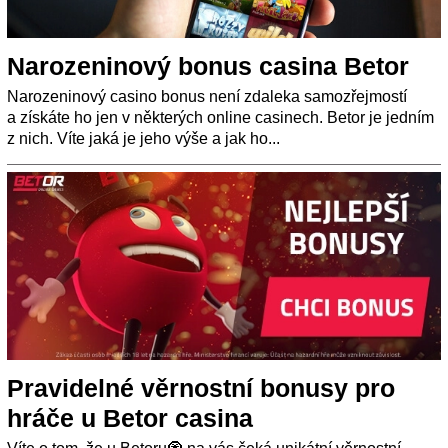
Narozeninový bonus casina Betor
Narozeninový casino bonus není zdaleka samozřejmostí
a získáte ho jen v některých online casinech. Betor je jedním
z nich. Víte jaká je jeho výše a jak ho...
Pravidelné věrnostní bonusy pro
hráče u Betor casina