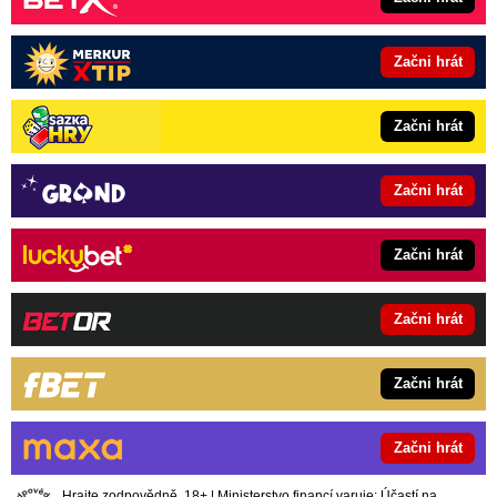
Začni hrát
Začni hrát
Začni hrát
Začni hrát
Začni hrát
Začni hrát
Začni hrát
Hrajte zodpovědně. 18+ | Ministerstvo financí varuje: Účastí na