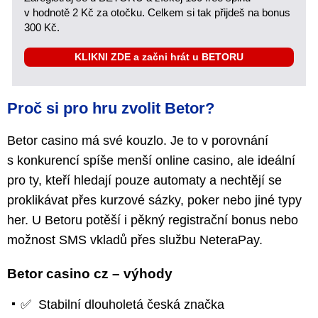
v hodnotě 2 Kč za otočku. Celkem si tak přijdeš na bonus
300 Kč.
KLIKNI ZDE a začni hrát u BETORU
Proč si pro hru zvolit Betor?
Betor casino má své kouzlo. Je to v porovnání
s konkurencí spíše menší online casino, ale ideální
pro ty, kteří hledají pouze automaty a nechtějí se
proklikávat přes kurzové sázky, poker nebo jiné typy
her. U Betoru potěší i pěkný registrační bonus nebo
možnost SMS vkladů přes službu NeteraPay.
Betor casino cz – výhody
✅ Stabilní dlouholetá česká značka