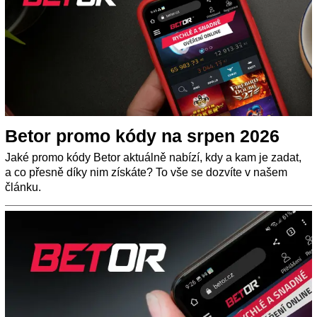
Betor promo kódy na srpen 2026
Jaké promo kódy Betor aktuálně nabízí, kdy a kam je zadat,
a co přesně díky nim získáte? To vše se dozvíte v našem
článku.