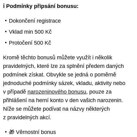
ℹ️ Podmínky připsání bonusu:
Dokončení registrace
Vklad min 500 Kč
Protočení 500 Kč
Kromě těchto bonusů můžete využít i několik
pravidelných, které lze za splnění předem daných
podmínek získat. Obvykle se jedná o poměrně
jednoduché podmínky sázek, vkladu, aktivity nebo
v případě
narozeninového bonusu
, pouze za
přihlášení na herní konto v den vašich narozenin.
Níže se můžete podívat na názvy některých
z pravidelných akcí.
🎁 Věrnostní bonus