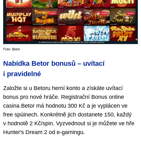
Foto: Betor
Nabídka Betor bonusů – uvítací
i pravidelné
Založte si u Betoru herní konto a získáte uvítací
bonus pro nové hráče. Registrační Bonus online
casina Betor má hodnotu 300 Kč a je vyplácen ve
free spúinech. Konkrétně jich dostanete 150, každý
v hodnotě 2 Kč/spin. Vyzvednout si je můžete ve hře
Hunter's Dream 2 od e-gamingu.