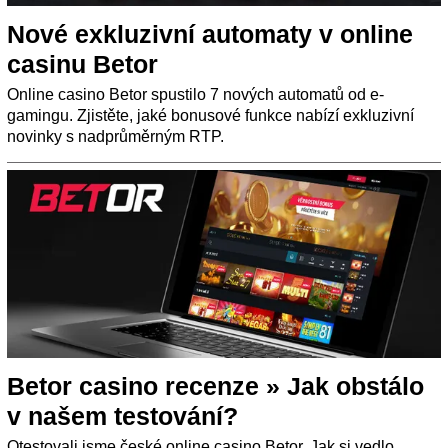
Nové exkluzivní automaty v online
casinu Betor
Online casino Betor spustilo 7 nových automatů od e-
gamingu. Zjistěte, jaké bonusové funkce nabízí exkluzivní
novinky s nadprůměrným RTP.
Betor casino recenze » Jak obstálo
v našem testování?
Otestovali jsme české online casino Betor. Jak si vedlo