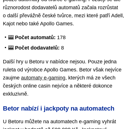
různorodost dodavatelů automatů začala rozrůstat
o další převážně české tvůrce, mezi které patří Adell,
Kajot nebo také Apollo Games.
🎰
Počet automatů:
178
🎰
Počet dodavatelů:
8
Další hry u Betoru v nabídce nejsou. Pouze jedna
ruleta od výrobce Apollo Games. Betor však nejvíce
zaujme
automaty e-gaming
, kterých má ze všech
českých online casin nejvíce a některé dokonce
exkluzivně.
Betor nabízí i jackpoty na automatech
U Betoru můžete na automatech e-gaming vyhrát