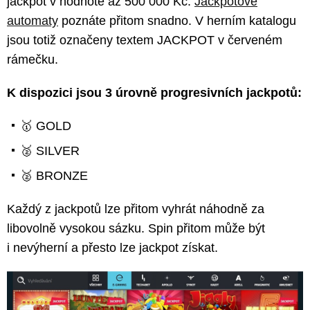
jackpot v hodnotě až 500 000 Kč.
Jackpotové
automaty
poznáte přitom snadno. V herním katalogu
jsou totiž označeny textem JACKPOT v červeném
rámečku.
K dispozici jsou 3 úrovně progresivních jackpotů:
🥇 GOLD
🥈 SILVER
🥈 BRONZE
Každý z jackpotů lze přitom vyhrát náhodně za
libovolně vysokou sázku. Spin přitom může být
i nevýherní a přesto lze jackpot získat.