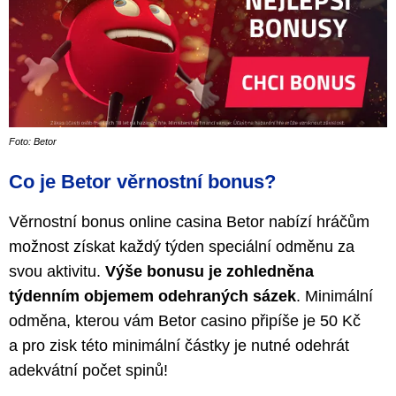
Foto: Betor
Co je Betor věrnostní bonus?
Věrnostní bonus online casina Betor nabízí hráčům
možnost získat každý týden speciální odměnu za
svou aktivitu.
Výše bonusu je zohledněna
týdenním objemem odehraných sázek
. Minimální
odměna, kterou vám Betor casino připíše je 50 Kč
a pro zisk této minimální částky je nutné odehrát
adekvátní počet spinů!