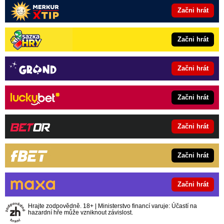
Začni hrát
Začni hrát
Začni hrát
Začni hrát
Začni hrát
Začni hrát
Začni hrát
Hrajte zodpovědně. 18+ | Ministerstvo financí varuje: Účastí na
hazardní hře může vzniknout závislost.