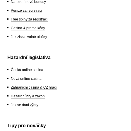
Narozeninové bonusy
Peníze za registraci
Free spiny za registraci
Casina & promo kódy
Jak získat volné otočky
Hazardní legislativa
Česká online casina
Nová online casina
Zahraniční casina & CZ hráči
Hazardní hry a zákon
Jak se daní výhry
Tipy pro nováčky