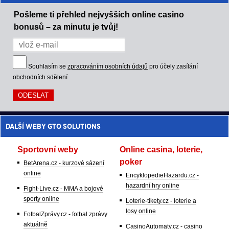
Pošleme ti přehled nejvyšších online casino
bonusů – za minutu je tvůj!
Souhlasím se
zpracováním osobních údajů
pro účely zasílání
obchodních sdělení
DALŠÍ WEBY GTO SOLUTIONS
Sportovní weby
Online casina, loterie,
poker
BetArena.cz - kurzové sázení
online
EncyklopedieHazardu.cz -
hazardní hry online
Fight-Live.cz - MMA a bojové
sporty online
Loterie-tikety.cz - loterie a
losy online
FotbalZprávy.cz - fotbal zprávy
aktuálně
CasinoAutomaty.cz - casino