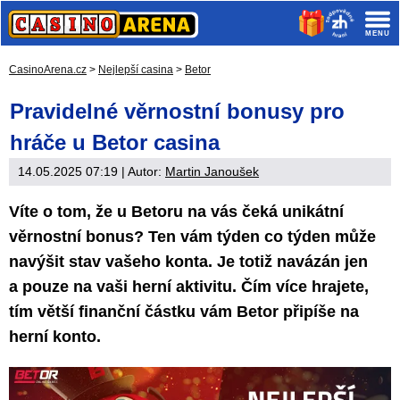
CasinoArena.cz
>
Nejlepší casina
>
Betor
Pravidelné věrnostní bonusy pro
hráče u Betor casina
14.05.2025 07:19
| Autor:
Martin Janoušek
Víte o tom, že u Betoru na vás čeká unikátní
věrnostní bonus? Ten vám týden co týden může
navýšit stav vašeho konta. Je totiž navázán jen
a pouze na vaši herní aktivitu. Čím více hrajete,
tím větší finanční částku vám Betor připíše na
herní konto.