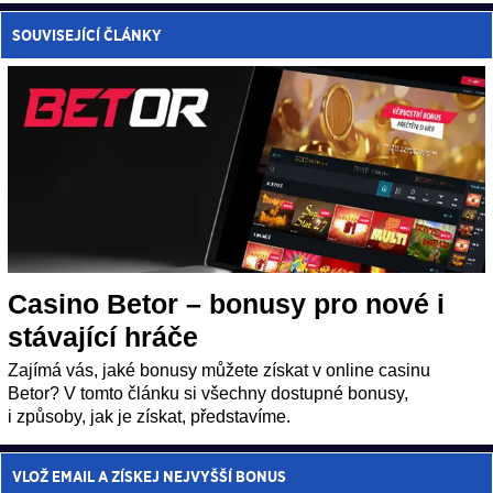
SOUVISEJÍCÍ ČLÁNKY
Casino Betor – bonusy pro nové i
stávající hráče
Zajímá vás, jaké bonusy můžete získat v online casinu
Betor? V tomto článku si všechny dostupné bonusy,
i způsoby, jak je získat, představíme.
VLOŽ EMAIL A ZÍSKEJ NEJVYŠŠÍ BONUS