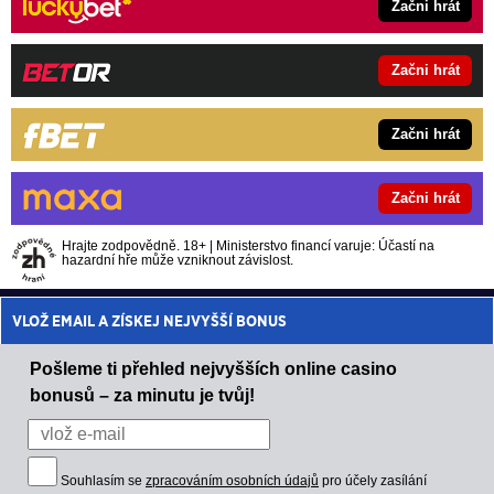
Začni hrát
Začni hrát
Začni hrát
Začni hrát
Hrajte zodpovědně. 18+ | Ministerstvo financí varuje: Účastí na
hazardní hře může vzniknout závislost.
VLOŽ EMAIL A ZÍSKEJ NEJVYŠŠÍ BONUS
Pošleme ti přehled nejvyšších online casino
bonusů – za minutu je tvůj!
Souhlasím se
zpracováním osobních údajů
pro účely zasílání