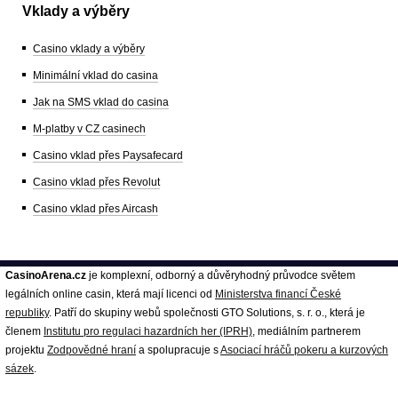
Vklady a výběry
Casino vklady a výběry
Minimální vklad do casina
Jak na SMS vklad do casina
M-platby v CZ casinech
Casino vklad přes Paysafecard
Casino vklad přes Revolut
Casino vklad přes Aircash
CasinoArena.cz
je komplexní, odborný a důvěryhodný průvodce světem
legálních online casin, která mají licenci od
Ministerstva financí České
republiky
. Patří do skupiny webů společnosti GTO Solutions, s. r. o., která je
členem
Institutu pro regulaci hazardních her (IPRH)
, mediálním partnerem
projektu
Zodpovědné hraní
a spolupracuje s
Asociací hráčů pokeru a kurzových
sázek
.