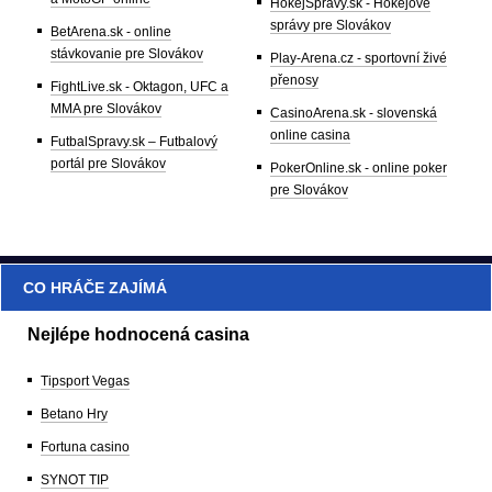
HokejSpravy.sk - Hokejové
správy pre Slovákov
BetArena.sk - online
stávkovanie pre Slovákov
Play-Arena.cz - sportovní živé
přenosy
FightLive.sk - Oktagon, UFC a
MMA pre Slovákov
CasinoArena.sk - slovenská
online casina
FutbalSpravy.sk – Futbalový
portál pre Slovákov
PokerOnline.sk - online poker
pre Slovákov
CO HRÁČE ZAJÍMÁ
Nejlépe hodnocená casina
Tipsport Vegas
Betano Hry
Fortuna casino
SYNOT TIP