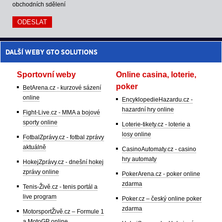
obchodních sdělení
DALŠÍ WEBY GTO SOLUTIONS
Sportovní weby
Online casina, loterie,
poker
BetArena.cz - kurzové sázení
online
EncyklopedieHazardu.cz -
hazardní hry online
Fight-Live.cz - MMA a bojové
sporty online
Loterie-tikety.cz - loterie a
losy online
FotbalZprávy.cz - fotbal zprávy
aktuálně
CasinoAutomaty.cz - casino
hry automaty
HokejZprávy.cz - dnešní hokej
zprávy online
PokerArena.cz - poker online
zdarma
Tenis-Živě.cz - tenis portál a
live program
Poker.cz – český online poker
zdarma
MotorsportŽivě.cz – Formule 1
a MotoGP online