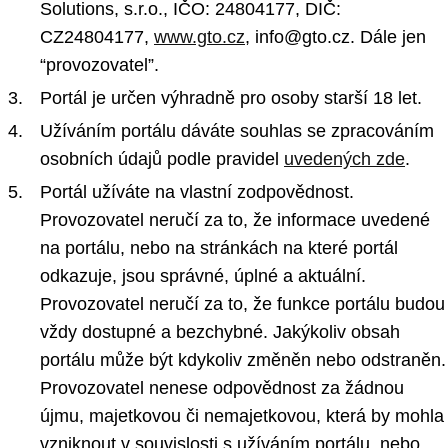
Solutions, s.r.o., IČO: 24804177, DIČ:
CZ24804177,
www.gto.cz
, info@gto.cz. Dále jen
“provozovatel”.
Portál je určen výhradně pro osoby starší 18 let.
Užíváním portálu dáváte souhlas se zpracováním
osobních údajů podle pravidel
uvedených zde
.
Portál užíváte na vlastní zodpovědnost.
Provozovatel neručí za to, že informace uvedené
na portálu, nebo na stránkách na které portál
odkazuje, jsou správné, úplné a aktuální.
Provozovatel neručí za to, že funkce portálu budou
vždy dostupné a bezchybné. Jakýkoliv obsah
portálu může být kdykoliv změněn nebo odstraněn.
Provozovatel nenese odpovědnost za žádnou
újmu, majetkovou či nemajetkovou, která by mohla
vzniknout v souvislosti s užíváním portálu, nebo