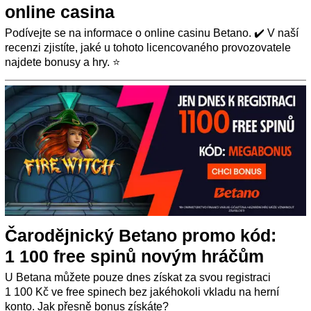
online casina
Podívejte se na informace o online casinu Betano. ✔️ V naší
recenzi zjistíte, jaké u tohoto licencovaného provozovatele
najdete bonusy a hry. ⭐
Čarodějnický Betano promo kód:
1 100 free spinů novým hráčům
U Betana můžete pouze dnes získat za svou registraci
1 100 Kč ve free spinech bez jakéhokoli vkladu na herní
konto. Jak přesně bonus získáte?