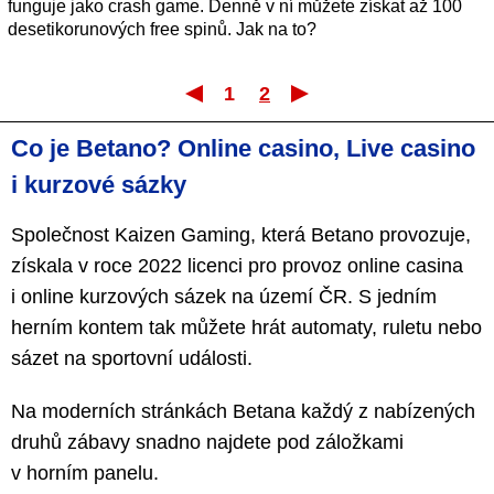
funguje jako crash game. Denně v ní můžete získat až 100
desetikorunových free spinů. Jak na to?
1
2
První
Poslední
Co je Betano? Online casino, Live casino
i kurzové sázky
Společnost Kaizen Gaming, která Betano provozuje,
získala v roce 2022 licenci pro provoz online casina
i online kurzových sázek na území ČR. S jedním
herním kontem tak můžete hrát automaty, ruletu nebo
sázet na sportovní události.
Na moderních stránkách Betana každý z nabízených
druhů zábavy snadno najdete pod záložkami
v horním panelu.