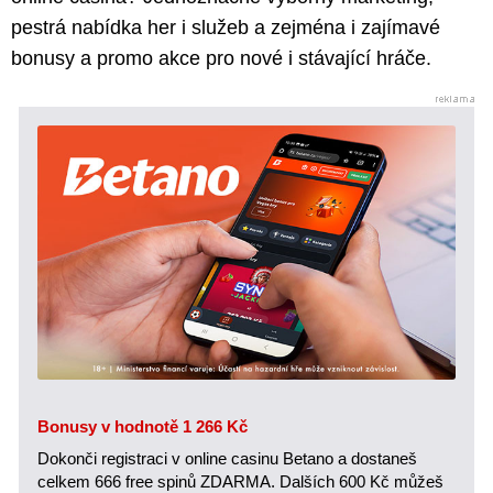
pestrá nabídka her i služeb a zejména i zajímavé
bonusy a promo akce pro nové i stávající hráče.
Bonusy v hodnotě 1 266 Kč
Dokonči registraci v online casinu Betano a dostaneš
celkem 666 free spinů ZDARMA. Dalších 600 Kč můžeš