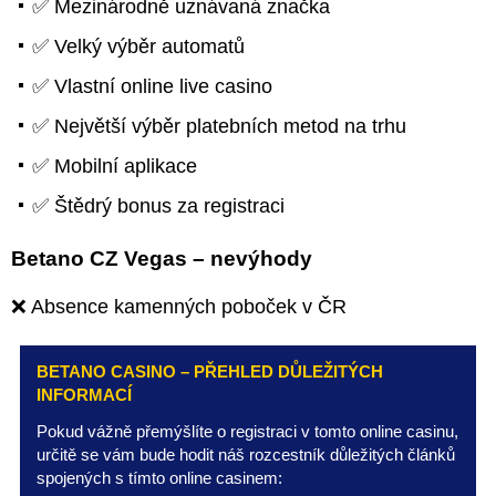
✅ Mezinárodně uznávaná značka
✅ Velký výběr automatů
✅ Vlastní online live casino
✅ Největší výběr platebních metod na trhu
✅ Mobilní aplikace
✅ Štědrý bonus za registraci
Betano CZ Vegas – nevýhody
❌ Absence kamenných poboček v ČR
BETANO CASINO – PŘEHLED DŮLEŽITÝCH
INFORMACÍ
Pokud vážně přemýšlíte o registraci v tomto online casinu,
určitě se vám bude hodit náš rozcestník důležitých článků
spojených s tímto online casinem: