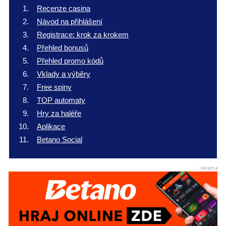
Recenze casina
Návod na přihlášení
Registrace: krok za krokem
Přehled bonusů
Přehled promo kódů
Vklady a výběry
Free spiny
TOP automaty
Hry za haléře
Aplikace
Betano Social