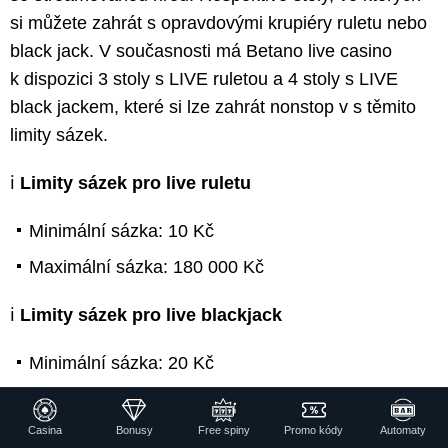
si můžete zahrát s opravdovými krupiéry ruletu nebo
black jack. V současnosti má Betano live casino
k dispozici 3 stoly s LIVE ruletou a 4 stoly s LIVE
black jackem, které si lze zahrát nonstop v s těmito
limity sázek.
ℹ️
Limity sázek pro live ruletu
Minimální sázka: 10 Kč
Maximální sázka: 180 000 Kč
ℹ️
Limity sázek pro live blackjack
Minimální sázka: 20 Kč
Maximální sázka: 100 000 Kč
Casina
Bonusy
Free spiny
Promo kódy
Automaty
Systém LIVE casino her do Betana dodávají výrobci