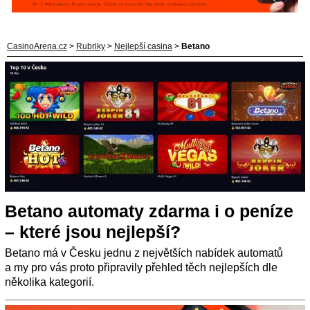
CasinoArena.cz
>
Rubriky
>
Nejlepší casina
>
Betano
Betano automaty zdarma i o peníze
– které jsou nejlepší?
Betano má v Česku jednu z největších nabídek automatů
a my pro vás proto připravily přehled těch nejlepších dle
několika kategorií.