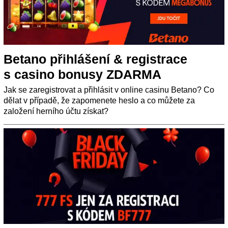
Betano přihlášení & registrace
s casino bonusy ZDARMA
Jak se zaregistrovat a přihlásit v online casinu Betano? Co
dělat v případě, že zapomenete heslo a co můžete za
založení herního účtu získat?