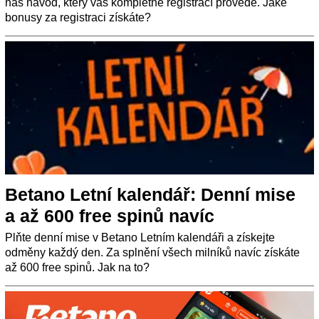
náš návod, který vás kompletně registrací provede. Jaké
bonusy za registraci získáte?
Betano Letní kalendář: Denní mise
a až 600 free spinů navíc
Plňte denní mise v Betano Letním kalendáři a získejte
odměny každý den. Za splnění všech milníků navíc získáte
až 600 free spinů. Jak na to?