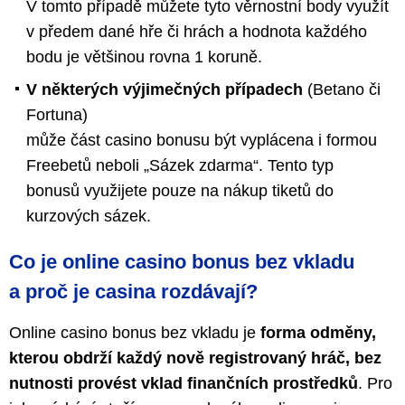
V tomto případě můžete tyto věrnostní body využít
v předem dané hře či hrách a hodnota každého
bodu je většinou rovna 1 koruně.
V některých výjimečných případech
(Betano či
Fortuna)
může část casino bonusu být vyplácena i formou
Freebetů neboli „Sázek zdarma“. Tento typ
bonusů využijete pouze na nákup tiketů do
kurzových sázek.
Co je online casino bonus bez vkladu
a proč je casina rozdávají?
Online casino bonus bez vkladu je
forma odměny,
kterou obdrží každý nově registrovaný hráč, bez
nutnosti provést vklad finančních prostředků
. Pro