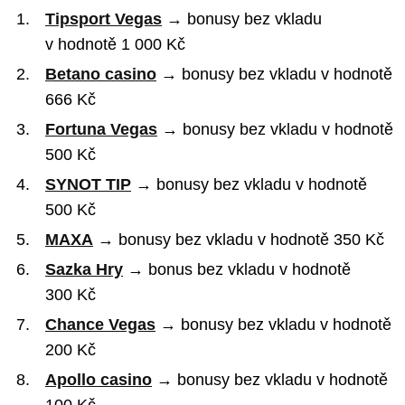
Tipsport Vegas
→ bonusy bez vkladu
v hodnotě 1 000 Kč
Betano casino
→ bonusy bez vkladu v hodnotě
666 Kč
Fortuna Vegas
→ bonusy bez vkladu v hodnotě
500 Kč
SYNOT TIP
→ bonusy bez vkladu v hodnotě
500 Kč
MAXA
→ bonusy bez vkladu v hodnotě 350 Kč
Sazka Hry
→ bonus bez vkladu v hodnotě
300 Kč
Chance Vegas
→ bonusy bez vkladu v hodnotě
200 Kč
Apollo casino
→ bonusy bez vkladu v hodnotě