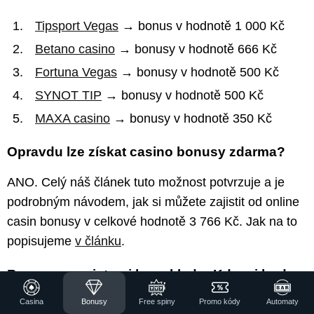
Tipsport Vegas
→ bonus v hodnotě 1 000 Kč
Betano casino
→ bonusy v hodnotě 666 Kč
Fortuna Vegas
→ bonusy v hodnotě 500 Kč
SYNOT TIP
→ bonusy v hodnotě 500 Kč
MAXA casino
→ bonusy v hodnotě 350 Kč
Opravdu lze získat casino bonusy zdarma?
ANO. Celý náš článek tuto možnost potvrzuje a je
podrobným návodem, jak si můžete zajistit od online
casin bonusy v celkové hodnotě 3 766 Kč. Jak na to
popisujeme
v článku
.
Bonus za registraci bez vkladu: Kdy mi bude
vyplacen?
Casina
Bonusy
Free spiny
Promo kódy
Automaty