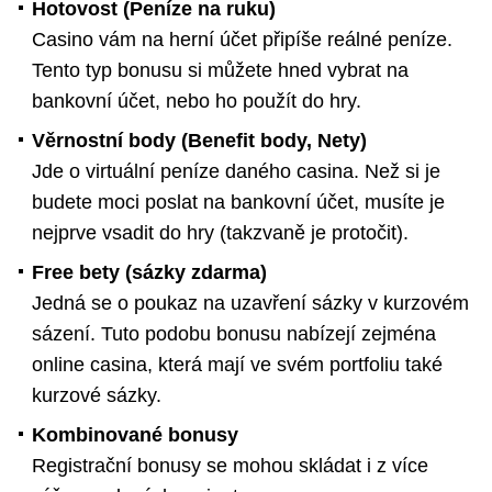
Hotovost (Peníze na ruku)
Casino vám na herní účet připíše reálné peníze.
Tento typ bonusu si můžete hned vybrat na
bankovní účet, nebo ho použít do hry.
Věrnostní body (Benefit body, Nety)
Jde o virtuální peníze daného casina. Než si je
budete moci poslat na bankovní účet, musíte je
nejprve vsadit do hry (takzvaně je protočit).
Free bety (sázky zdarma)
Jedná se o poukaz na uzavření sázky v kurzovém
sázení. Tuto podobu bonusu nabízejí zejména
online casina, která mají ve svém portfoliu také
kurzové sázky.
Kombinované bonusy
Registrační bonusy se mohou skládat i z více