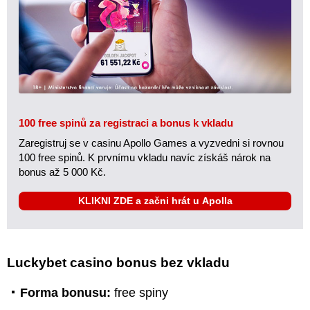
100 free spinů za registraci a bonus k vkladu
Zaregistruj se v casinu Apollo Games a vyzvedni si rovnou
100 free spinů. K prvnímu vkladu navíc získáš nárok na
bonus až 5 000 Kč.
KLIKNI ZDE a začni hrát u Apolla
Luckybet casino bonus bez vkladu
Forma bonusu:
free spiny