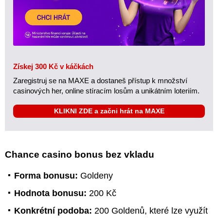
Získej 300 Kč v káčkách
Zaregistruj se na MAXE a dostaneš přístup k množství
casinových her, online stíracím losům a unikátním loteriím.
KLIKNI ZDE a začni hrát na MAXE
Chance casino bonus bez vkladu
Forma bonusu:
Goldeny
Hodnota bonusu:
200 Kč
Konkrétní podoba:
200 Goldenů, které lze využít