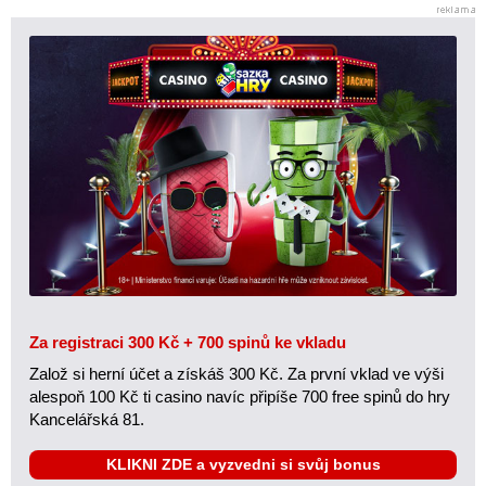
Za registraci 300 Kč + 700 spinů ke vkladu
Založ si herní účet a získáš 300 Kč. Za první vklad ve výši
alespoň 100 Kč ti casino navíc připíše 700 free spinů do hry
Kancelářská 81.
KLIKNI ZDE a vyzvedni si svůj bonus