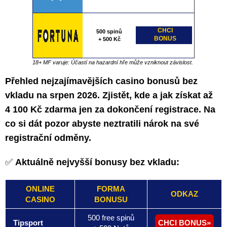
CHCI
500 spinů
BONUS
+ 500 Kč
18+ MF varuje: Účastí na hazardní hře může vzniknout závislost.
Přehled nejzajímavějších casino bonusů bez
vkladu na srpen 2026. Zjistět, kde a jak získat až
4 100 Kč zdarma jen za dokončení registrace. Na
co si dát pozor abyste neztratili nárok na své
registrační odměny.
✅
Aktuálně nejvyšší bonusy bez vkladu:
ONLINE
FORMA
ODKAZ
CASINO
BONUSU
500 free spinů
Tipsport
CHCI BONUS