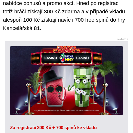
nabídce bonusů a promo akcí. Hned po registraci
totiž hráči získají 300 Kč zdarma a v případě vkladu
alespoň 100 Kč získají navíc i 700 free spinů do hry
Kancelářská 81.
Za registraci 300 Kč + 700 spinů ke vkladu