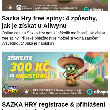
Sazka Hry free spiny: 4 způsoby,
jak je získat u Allwynu
Online casino Sazka Hry nabízí několik možností, jak získat
free spiny. Při jaké příležitosti je možné si volná zatočení
vyzvednout? Jaká je nabídka?
SAZKA HRY registrace & přihlášení