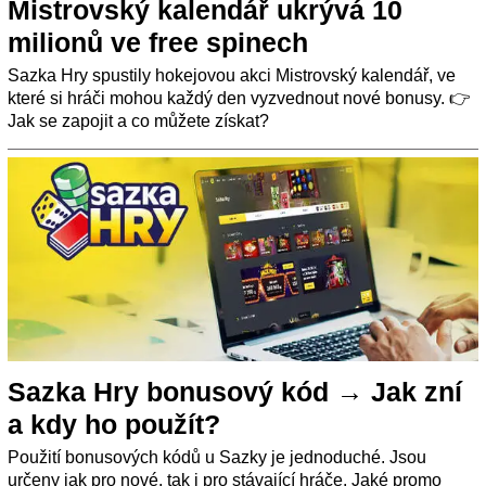
Mistrovský kalendář ukrývá 10
milionů ve free spinech
Sazka Hry spustily hokejovou akci Mistrovský kalendář, ve
které si hráči mohou každý den vyzvednout nové bonusy. 👉
Jak se zapojit a co můžete získat?
Sazka Hry bonusový kód → Jak zní
a kdy ho použít?
Použití bonusových kódů u Sazky je jednoduché. Jsou
určeny jak pro nové, tak i pro stávající hráče. Jaké promo