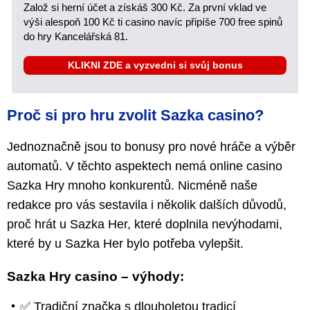
Založ si herní účet a získáš 300 Kč. Za první vklad ve
výši alespoň 100 Kč ti casino navíc připíše 700 free spinů
do hry Kancelářská 81.
KLIKNI ZDE a vyzvedni si svůj bonus
Proč si pro hru zvolit Sazka casino?
Jednoznačně jsou to bonusy pro nové hráče a výběr
automatů. V těchto aspektech nemá online casino
Sazka Hry mnoho konkurentů. Nicméně naše
redakce pro vás sestavila i několik dalších důvodů,
proč hrát u Sazka Her, které doplnila nevýhodami,
které by u Sazka Her bylo potřeba vylepšit.
Sazka Hry casino – výhody:
✅ Tradiční značka s dlouholetou tradicí