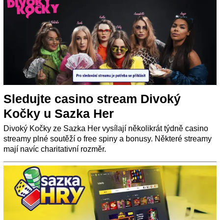
Sledujte casino stream Divoký
Kočky u Sazka Her
Divoký Kočky ze Sazka Her vysílají několikrát týdně casino
streamy plné soutěží o free spiny a bonusy. Některé streamy
mají navíc charitativní rozměr.