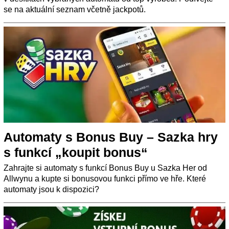
se na aktuální seznam včetně jackpotů.
Automaty s Bonus Buy – Sazka hry
s funkcí „koupit bonus“
Zahrajte si automaty s funkcí Bonus Buy u Sazka Her od
Allwynu a kupte si bonusovou funkci přímo ve hře. Které
automaty jsou k dispozici?