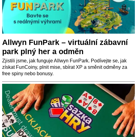
Allwyn FunPark – virtuální zábavní
park plný her a odměn
Zjistili jsme, jak funguje Allwyn FunPark. Podívejte se, jak
získat FunCoiny, plnit mise, sbírat XP a směnit odměny za
free spiny nebo bonusy.