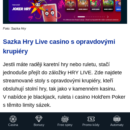
Foto: Sazka Hry
Sazka Hry Live casino s opravdovými
krupiéry
Jestli máte raději karetní hry nebo ruletu, stačí
jednoduše přejít do záložky HRY LIVE. Zde najdete
streamované stoly s opravdovými krupiéry, kteří
obsluhují stolní hry, tak jako v kamenném kasinu.
V nabídce je blackjack, ruleta i casino Hold'em Poker
s těmito limity sázek.
ℹ️
Limity sázek pro live ruletu
Casina
Bonusy
Free spiny
Promo kódy
Automaty