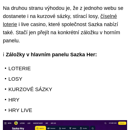
Na druhou stranu výhodou je, že z jednoho webu se
dostanete i na kurzové sázky, stírací losy,
číselné
loterie
i live casino, které společnost Sazka nabízí
také. Stačí jen přejít na konkrétní záložku v horním
panelu.
ℹ️
Záložky v hlavním panelu Sazka Her:
LOTERIE
LOSY
KURZOVÉ SÁZKY
HRY
HRY LIVE