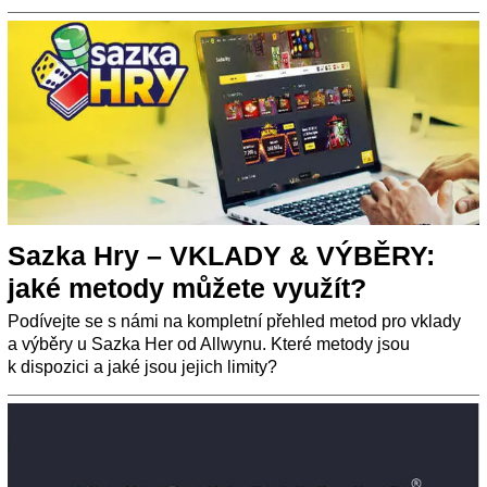
Sazka Hry – VKLADY & VÝBĚRY:
jaké metody můžete využít?
Podívejte se s námi na kompletní přehled metod pro vklady
a výběry u Sazka Her od Allwynu. Které metody jsou
k dispozici a jaké jsou jejich limity?