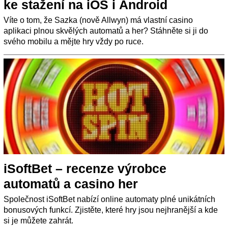
ke stažení na iOS i Android
Víte o tom, že Sazka (nově Allwyn) má vlastní casino
aplikaci plnou skvělých automatů a her? Stáhněte si ji do
svého mobilu a mějte hry vždy po ruce.
iSoftBet – recenze výrobce
automatů a casino her
Společnost iSoftBet nabízí online automaty plné unikátních
bonusových funkcí. Zjistěte, které hry jsou nejhranější a kde
si je můžete zahrát.