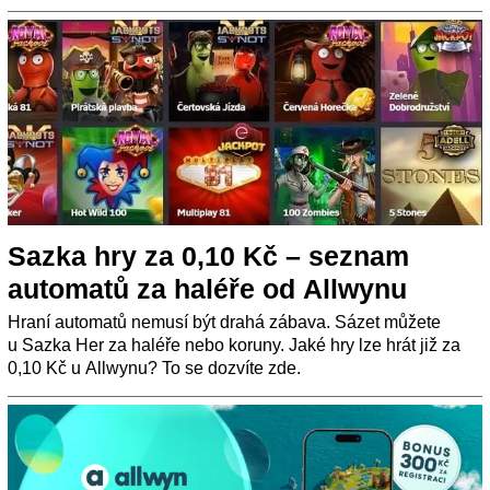
Sazka hry za 0,10 Kč – seznam
automatů za haléře od Allwynu
Hraní automatů nemusí být drahá zábava. Sázet můžete
u Sazka Her za haléře nebo koruny. Jaké hry lze hrát již za
0,10 Kč u Allwynu? To se dozvíte zde.