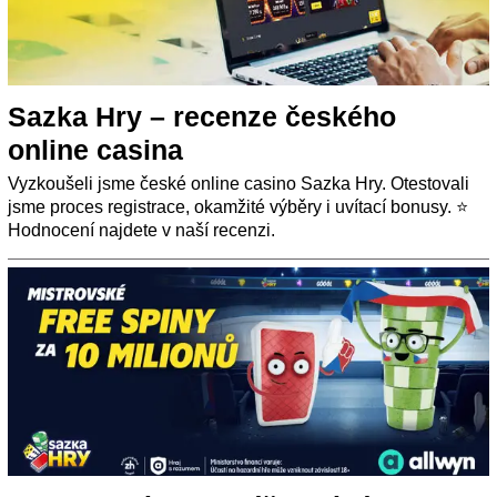
Sazka Hry – recenze českého
online casina
Vyzkoušeli jsme české online casino Sazka Hry. Otestovali
jsme proces registrace, okamžité výběry i uvítací bonusy. ⭐
Hodnocení najdete v naší recenzi.