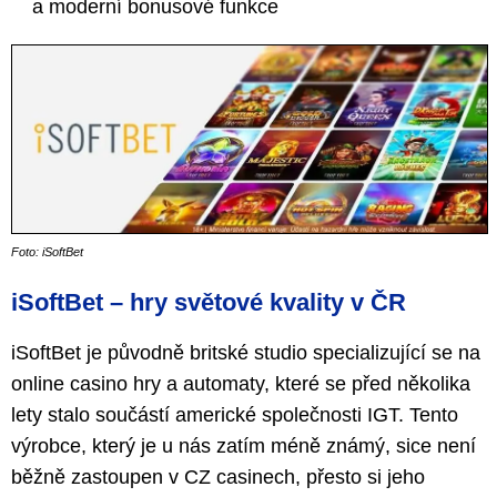
a moderní bonusové funkce
Foto: iSoftBet
iSoftBet – hry světové kvality v ČR
iSoftBet je původně britské studio specializující se na
online casino hry a automaty, které se před několika
lety stalo součástí americké společnosti IGT. Tento
výrobce, který je u nás zatím méně známý, sice není
běžně zastoupen v CZ casinech, přesto si jeho