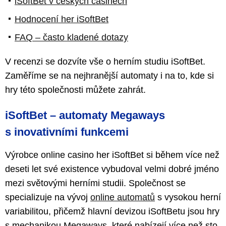
iSoftBet v českých casinech
Hodnocení her iSoftBet
FAQ – často kladené dotazy
V recenzi se dozvíte vše o herním studiu iSoftBet.
Zaměříme se na nejhranější automaty i na to, kde si
hry této společnosti můžete zahrát.
iSoftBet – automaty Megaways
s inovativními funkcemi
Výrobce online casino her iSoftBet si během více než
deseti let své existence vybudoval velmi dobré jméno
mezi světovými herními studii. Společnost se
specializuje na vývoj
online automatů
s vysokou herní
variabilitou, přičemž hlavní devizou iSoftBetu jsou hry
s mechanikou Megaways, které nabízejí více než sto