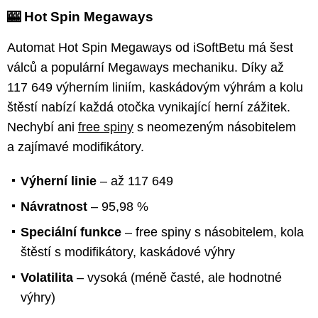
🎰 Hot Spin Megaways
Automat Hot Spin Megaways od iSoftBetu má šest
válců a populární Megaways mechaniku. Díky až
117 649 výherním liniím, kaskádovým výhrám a kolu
štěstí nabízí každá otočka vynikající herní zážitek.
Nechybí ani
free spiny
s neomezeným násobitelem
a zajímavé modifikátory.
Výherní linie
– až 117 649
Návratnost
– 95,98 %
Speciální funkce
– free spiny s násobitelem, kola
štěstí s modifikátory, kaskádové výhry
Volatilita
– vysoká (méně časté, ale hodnotné
výhry)