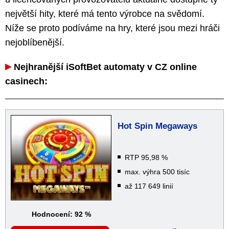
největší hity, které má tento výrobce na svědomí.
Níže se proto podíváme na hry, které jsou mezi hráči
nejoblíbenější.
Nejhranější iSoftBet automaty v CZ online
casinech:
Hot Spin Megaways
RTP 95,98 %
max. výhra 500 tisíc
až 117 649 linií
Hodnocení: 92 %