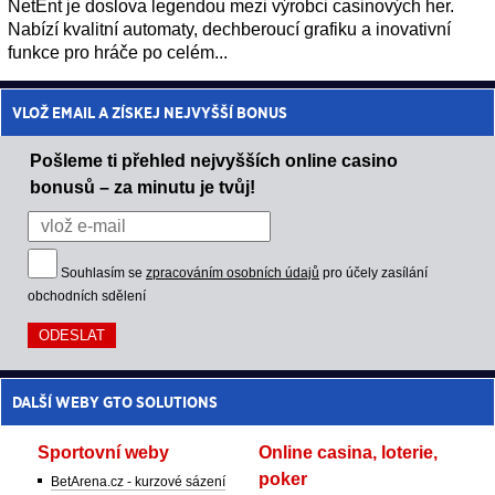
NetEnt je doslova legendou mezi výrobci casinových her.
Nabízí kvalitní automaty, dechberoucí grafiku a inovativní
funkce pro hráče po celém...
VLOŽ EMAIL A ZÍSKEJ NEJVYŠŠÍ BONUS
Pošleme ti přehled nejvyšších online casino
bonusů – za minutu je tvůj!
Souhlasím se
zpracováním osobních údajů
pro účely zasílání
obchodních sdělení
DALŠÍ WEBY GTO SOLUTIONS
Sportovní weby
Online casina, loterie,
poker
BetArena.cz - kurzové sázení