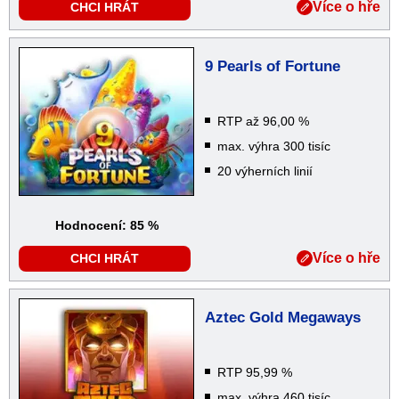
Více o hře
CHCI HRÁT
9 Pearls of Fortune
RTP až 96,00 %
max. výhra 300 tisíc
20 výherních linií
Hodnocení: 85 %
Více o hře
CHCI HRÁT
Aztec Gold Megaways
RTP 95,99 %
max. výhra 460 tisíc