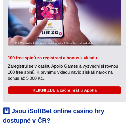
100 free spinů za registraci a bonus k vkladu
Zaregistruj se v casinu Apollo Games a vyzvedni si rovnou
100 free spinů. K prvnímu vkladu navíc získáš nárok na
bonus až 5 000 Kč.
KLIKNI ZDE a začni hrát u Apolla
*️⃣
Jsou iSoftBet online casino hry
dostupné v ČR?