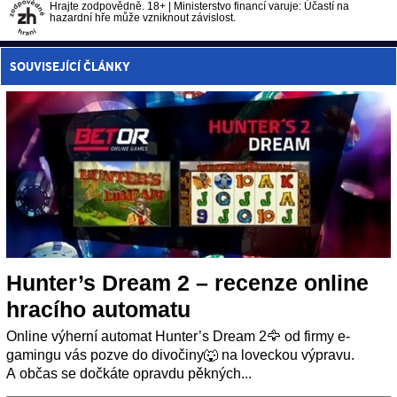
Hrajte zodpovědně. 18+ | Ministerstvo financí varuje: Účastí na
hazardní hře může vzniknout závislost.
SOUVISEJÍCÍ ČLÁNKY
Hunter’s Dream 2 – recenze online
hracího automatu
Online výherní automat Hunter’s Dream 2🦅 od firmy e-
gamingu vás pozve do divočiny🐺 na loveckou výpravu.
A občas se dočkáte opravdu pěkných...