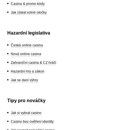
Casina & promo kódy
Jak získat volné otočky
Hazardní legislativa
Česká online casina
Nová online casina
Zahraniční casina & CZ hráči
Hazardní hry a zákon
Jak se daní výhry
Tipy pro nováčky
Jak si vybrat casino
Casino bez ověření identity