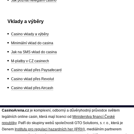
Jak poznat nelegální casino
Vklady a výběry
Casino vklady a výběry
Minimální vklad do casina
Jak na SMS vklad do casina
M-platby v CZ casinech
Casino vklad přes Paysafecard
Casino vklad přes Revolut
Casino vklad přes Aircash
CasinoArena.cz
je komplexní, odborný a důvěryhodný průvodce světem
legálních online casin, která mají licenci od
Ministerstva financí České
republiky
. Patří do skupiny webů společnosti GTO Solutions, s. r. o., která je
členem
Institutu pro regulaci hazardních her (IPRH)
, mediálním partnerem