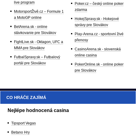
live program
Poker.cz – český online poker
zdarma
MotorsportŽivě.cz – Formule 1
a MotoGP online
HokejSpravy.sk - Hokejové
správy pre Slovákov
BetArena.sk - online
stávkovanie pre Slovákov
Play-Arena.cz - sportovní živé
přenosy
FightLive.sk - Oktagon, UFC a
MMA pre Slovákov
CasinoArena.sk - slovenská
online casina
FutbalSpravy.sk – Futbalový
portál pre Slovákov
PokerOnline.sk - online poker
pre Slovákov
CO HRÁČE ZAJÍMÁ
Nejlépe hodnocená casina
Tipsport Vegas
Betano Hry