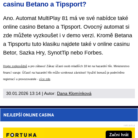
casinu Betano a Tipsport?
Ano. Automat MultiPlay 81 má ve své nabídce také
online casino Betano a Tipsport. Ovocný automat si
zde můžete vyzkoušet i v demo verzi. Kromě Betana
a Tipsportu tuto klasiku najdete také v online casinu
Betor, Sazka Hry, SynotTip nebo Forbes.
Hrajte zodpovědně
a pro zábavu! Zákaz účasti osob mladších 18 let na hazardní hře. Ministerstvo
financí varuje: Účastí na hazardní hře může vzniknout závislost! Využití bonusů je podmíněno
registrací u provozovatele -
více zde
.
30.01.2026 13:14
| Autor:
Dana Klomínková
NEJLEPŠÍ ONLINE CASINA
Začni hrát