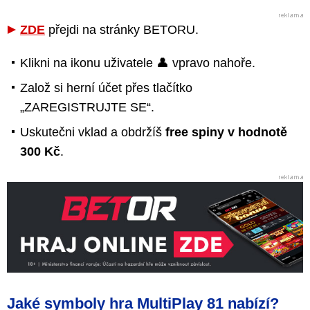
ZDE
přejdi na stránky BETORU.
Klikni na ikonu uživatele 👤 vpravo nahoře.
Založ si herní účet přes tlačítko
„ZAREGISTRUJTE SE“.
Uskutečni vklad a obdržíš
free spiny v hodnotě
300 Kč
.
Jaké symboly hra MultiPlay 81 nabízí?