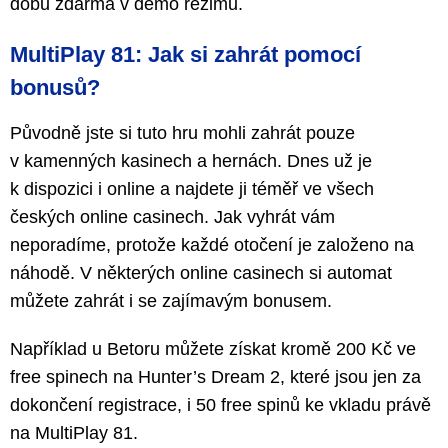
dobu zdarma v demo režimu.
MultiPlay 81: Jak si zahrát pomocí
bonusů?
Původně jste si tuto hru mohli zahrát pouze
v kamenných kasinech a hernách. Dnes už je
k dispozici i online a najdete ji téměř ve všech
českých online casinech. Jak vyhrát vám
neporadíme, protože každé otočení je založeno na
náhodě. V některých online casinech si automat
můžete zahrát i se zajímavým bonusem.
Například u Betoru můžete získat kromě 200 Kč ve
free spinech na Hunter’s Dream 2, které jsou jen za
dokončení registrace, i 50 free spinů ke vkladu právě
na MultiPlay 81.