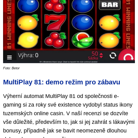
Foto: Betor
MultiPlay 81: demo režim pro zábavu
Výherní automat MultiPlay 81 od společnosti e-
gaming si za roky své existence vydobyl status ikony
tuzemských online casin. V naší recenzi se dozvíte
vše důležité, především to, jak si jej zahrát s lákavými
bonusy, případně jak se bavit neomezeně dlouhou