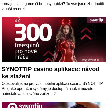
turnaje, cash game či bonusy nabízí? To vše jsme zhodnotili
v naší recenzi.
SYNOTTIP casino aplikace: návod
ke stažení
Otestovali jsme pro vás mobilní aplikaci casina SYNOT TIP.
Pro jaké operační systémy je dostupná a jak ji můžete
nainstalovat do svého zařízení?