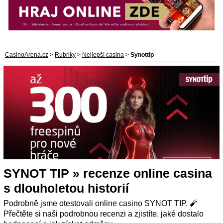
CasinoArena.cz
>
Rubriky
>
Nejlepší casina
>
Synottip
SYNOT TIP » recenze online casina
s dlouholetou historií
Podrobně jsme otestovali online casino SYNOT TIP. 🧨
Přečtěte si naši podrobnou recenzi a zjistíte, jaké dostalo