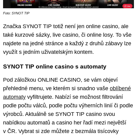
Foto: SYNOT TIP
Značka SYNOT TIP totiž není jen online casino, ale
také kurzové sázky, live casino, či online losy. To vše
najdete na jedné stránce a každý z druhů zábavy lze
využít s jedním uživatelským kontem.
SYNOT TIP online casino s automaty
Pod záložkou ONLINE CASINO, se vám objeví
přehledné menu, ve kterém si snadno vaše
oblíbené
automaty
vyfiltrujete. Nabízí se možnost filtrování
podle počtu válců, podle počtu výherních linií či podle
výrobců. Aktuálně se SYNOT TIP casino svou
nabídkou automatů a casino her řadí mezi největší
v ČR. Vybrat si zde můžete z bezmála tisícovky