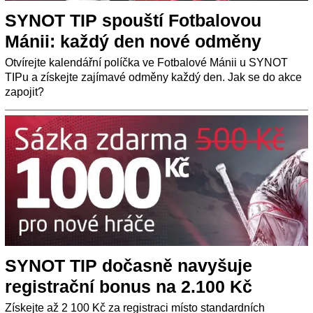
SYNOT TIP spouští Fotbalovou
Mánii: každý den nové odměny
Otvírejte kalendářní políčka ve Fotbalové Mánii u SYNOT
TIPu a získejte zajímavé odměny každý den. Jak se do akce
zapojit?
SYNOT TIP dočasně navyšuje
registrační bonus na 2.100 Kč
Získejte až 2 100 Kč za registraci místo standardních