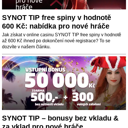
SYNOT TIP free spiny v hodnotě
600 Kč: nabídka pro nové hráče
Jak získat v online casinu SYNOT TIP free spiny v hodnotě
až 600 Kč ihned po dokončení nové registrace? To se
dozvíte v našem článku.
SYNOT TIP – bonusy bez vkladu &
za vklad pro nové hráče