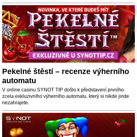
Pekelné štěstí – recenze výherního
automatu
V online casinu SYNOT TIP došlo k představení prvního
zcela exkluzivního výherního automatu, který si nikde jinde
nezahrajete.