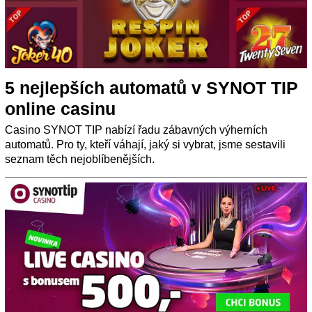
5 nejlepších automatů v SYNOT TIP
online casinu
Casino SYNOT TIP nabízí řadu zábavných výherních
automatů. Pro ty, kteří váhají, jaký si vybrat, jsme sestavili
seznam těch nejoblíbenějších.