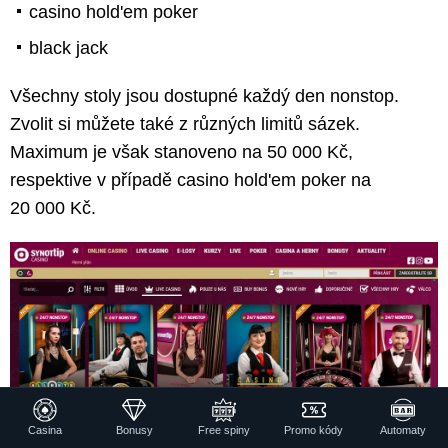
casino hold'em poker
black jack
Všechny stoly jsou dostupné každý den nonstop.
Zvolit si můžete také z různých limitů sázek.
Maximum je však stanoveno na 50 000 Kč,
respektive v případě casino hold'em poker na
20 000 Kč.
Casina
Bonusy
Free spiny
Promo kódy
Automaty
Foto: SYNOT TIP