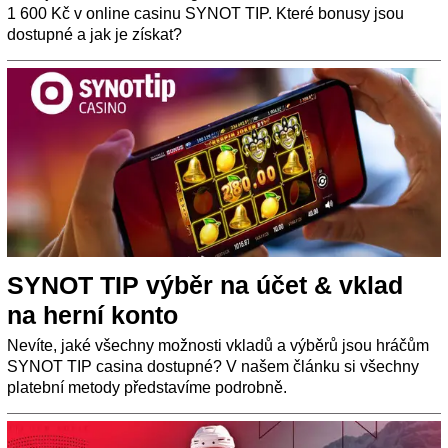
1 600 Kč v online casinu SYNOT TIP. Které bonusy jsou
dostupné a jak je získat?
SYNOT TIP výběr na účet & vklad
na herní konto
Nevíte, jaké všechny možnosti vkladů a výběrů jsou hráčům
SYNOT TIP casina dostupné? V našem článku si všechny
platební metody představíme podrobně.