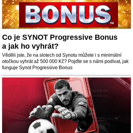
Co je SYNOT Progressive Bonus
a jak ho vyhrát?
Věděli jste, že na slotech od Synotu můžete i s minimální
otočkou vyhrát až 500 000 Kč? Pojďte se s námi podívat, jak
funguje Synot Progressive Bonus