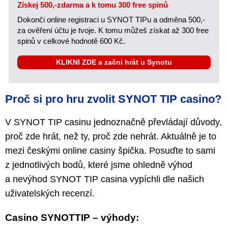
Získej 500,-zdarma a k tomu 300 free spinů
Dokonči online registraci u SYNOT TIPu a odměna 500,-
za ověření účtu je tvoje. K tomu můžeš získat až 300 free
spinů v celkové hodnotě 600 Kč.
KLIKNI ZDE a začni hrát u Synotu
Proč si pro hru zvolit SYNOT TIP casino?
V SYNOT TIP casinu jednoznačně převládají důvody,
proč zde hrát, než ty, proč zde nehrát. Aktuálně je to
mezi českými online casiny špička. Posuďte to sami
z jednotlivých bodů, které jsme ohledně výhod
a nevýhod SYNOT TIP casina vypíchli dle našich
uživatelských recenzí.
Casino SYNOTTIP – výhody: