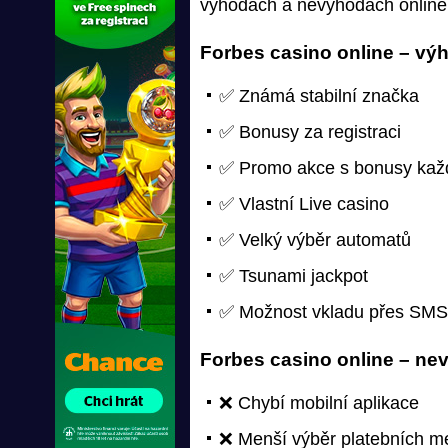
výhodách a nevýhodách online
Forbes casino online – vý
✅ Známá stabilní značka
✅ Bonusy za registraci
✅ Promo akce s bonusy kaž
✅ Vlastní Live casino
✅ Velký výběr automatů
✅ Tsunami jackpot
✅ Možnost vkladu přes SMS
Forbes casino online – ne
❌ Chybí mobilní aplikace
❌ Menší výběr platebních m