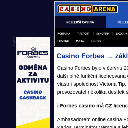
NEJLEPŠÍ CASINA
NEJLE
FORTUNA
TIPSPORT
SYNOTTIP
SAZKA H
ECASINO
MAXA
KINGSBET
Casino Forbes → zákl
Casino Forbes bylo v červnu 20
další plně funkční licencovaná
vlastní společnost Victoria Ti
provozovatel několika desíte
ℹ️
Forbes casino má CZ licenc
Ambasadorem online casina Fo
Karlos Terminátor Vémola a je