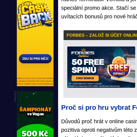
speciální promo akce. Stačí se 
uvítacích bonusů pro nové hrá
FORBES – ZALOŽ SI ÚČET ONLIN
Proč si pro hru vybrat 
Důvodů proč hrát v online casi
pozitiva oproti negativům této