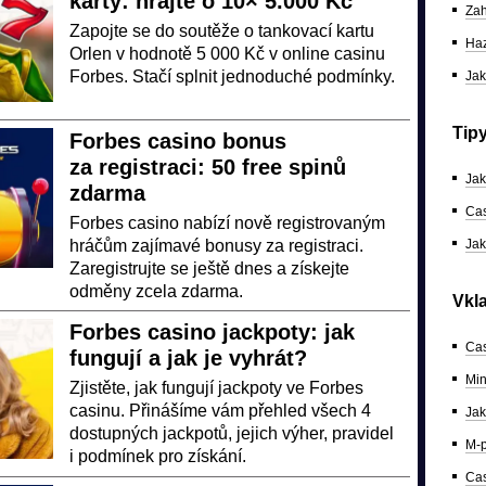
karty: hrajte o 10× 5.000 Kč
Zah
Zapojte se do soutěže o tankovací kartu
Haz
Orlen v hodnotě 5 000 Kč v online casinu
Forbes. Stačí splnit jednoduché podmínky.
Jak
Tip
Forbes casino bonus
za registraci: 50 free spinů
Jak
zdarma
Cas
Forbes casino nabízí nově registrovaným
hráčům zajímavé bonusy za registraci.
Jak
Zaregistrujte se ještě dnes a získejte
odměny zcela zdarma.
Vkl
Forbes casino jackpoty: jak
Cas
fungují a jak je vyhrát?
Min
Zjistěte, jak fungují jackpoty ve Forbes
casinu. Přinášíme vám přehled všech 4
Jak
dostupných jackpotů, jejich výher, pravidel
M-p
i podmínek pro získání.
Cas