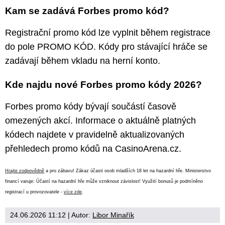
Kam se zadává Forbes promo kód?
Registrační promo kód lze vyplnit během registrace
do pole PROMO KÓD. Kódy pro stávající hráče se
zadávají během vkladu na herní konto.
Kde najdu nové Forbes promo kódy 2026?
Forbes promo kódy bývají součástí časově
omezených akcí. Informace o aktuálně platných
kódech najdete v pravidelně aktualizovaných
přehledech promo kódů na CasinoArena.cz.
Hrajte zodpovědně
a pro zábavu! Zákaz účasti osob mladších 18 let na hazardní hře. Ministerstvo
financí varuje: Účastí na hazardní hře může vzniknout závislost! Využití bonusů je podmíněno
registrací u provozovatele -
více zde
.
24.06.2026 11:12
| Autor:
Libor Minařík