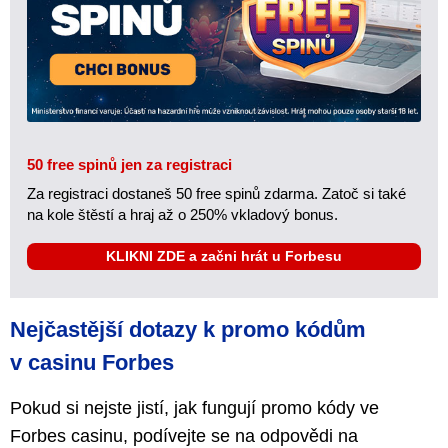
50 free spinů jen za registraci
Za registraci dostaneš 50 free spinů zdarma. Zatoč si také
na kole štěstí a hraj až o 250% vkladový bonus.
KLIKNI ZDE a začni hrát u Forbesu
Nejčastější dotazy k promo kódům
v casinu Forbes
Pokud si nejste jistí, jak fungují promo kódy ve
Forbes casinu, podívejte se na odpovědi na