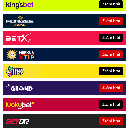
Začni hrát
Začni hrát
Začni hrát
Začni hrát
Začni hrát
Začni hrát
Začni hrát
Začni hrát