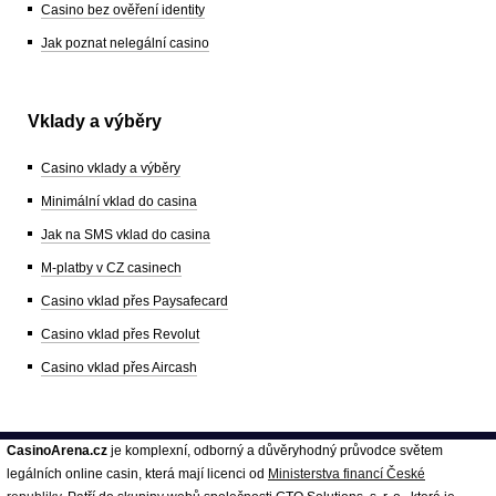
Casino bez ověření identity
Jak poznat nelegální casino
Vklady a výběry
Casino vklady a výběry
Minimální vklad do casina
Jak na SMS vklad do casina
M-platby v CZ casinech
Casino vklad přes Paysafecard
Casino vklad přes Revolut
Casino vklad přes Aircash
CasinoArena.cz
je komplexní, odborný a důvěryhodný průvodce světem
legálních online casin, která mají licenci od
Ministerstva financí České