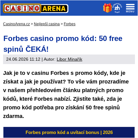
CasinoArena.cz
>
Nejlepší casina
>
Forbes
Forbes casino promo kód: 50 free
spinů ČEKÁ!
24.06.2026 11:12
| Autor:
Libor Minařík
Jak je to v casinu Forbes s promo kódy, kde je
získat a jak je používat? To vše vám prozradíme
v našem přehledovém článku platných promo
kódů, které Forbes nabízí. Zjistíte také, zda je
promo kód potřeba pro získání 50 free spinů
zdarma.
Forbes promo kód
a uvítací bonus | 2026