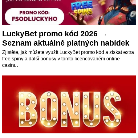
LuckyBet promo kód 2026 →
Seznam aktuálně platných nabídek
Zjistěte, jak můžete využít LuckyBet promo kód a získat extra
free spiny a další bonusy v tomto licencovaném online
casinu.