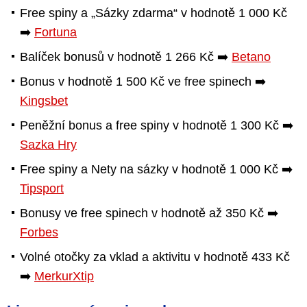
Free spiny a „Sázky zdarma“ v hodnotě 1 000 Kč
➡️
Fortuna
Balíček bonusů v hodnotě 1 266 Kč ➡️
Betano
Bonus v hodnotě 1 500 Kč ve free spinech ➡️
Kingsbet
Peněžní bonus a free spiny v hodnotě 1 300 Kč ➡️
Sazka Hry
Free spiny a Nety na sázky v hodnotě 1 000 Kč ➡️
Tipsport
Bonusy ve free spinech v hodnotě až 350 Kč ➡️
Forbes
Volné otočky za vklad a aktivitu v hodnotě 433 Kč
➡️
MerkurXtip