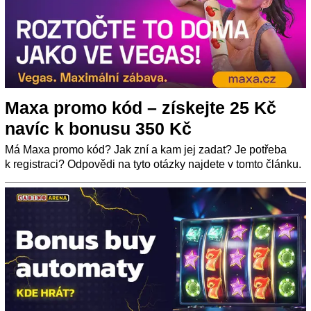
Maxa promo kód – získejte 25 Kč
navíc k bonusu 350 Kč
Má Maxa promo kód? Jak zní a kam jej zadat? Je potřeba
k registraci? Odpovědi na tyto otázky najdete v tomto článku.