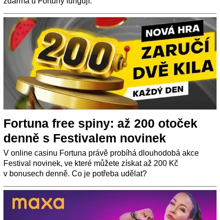
zdarma u Fortuny fungují.
Fortuna free spiny: až 200 otoček
denně s Festivalem novinek
V online casinu Fortuna právě probíhá dlouhodobá akce
Festival novinek, ve které můžete získat až 200 Kč
v bonusech denně. Co je potřeba udělat?