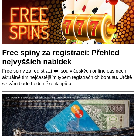
Free spiny za registraci: Přehled
nejvyšších nabídek
Free spiny za registraci ❤️ jsou v českých online casinech
aktuálně tím nejčastějším typem registračních bonusů. Určitě
se vám bude hodit několik tipů a...