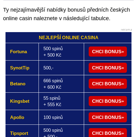
Ty nejzajímavější nabídky bonusů předních českých
online casin naleznete v následující tabulce.
NEJLEPŠÍ ONLINE CASINA
500 spinů
Fortuna
CHCI BONUS
+ 500 Kč
SynotTip
500,-
CHCI BONUS
666 spinů
Betano
CHCI BONUS
+ 600 Kč
55 spinů
Kingsbet
CHCI BONUS
+ 555 Kč
Apollo
100 spinů
CHCI BONUS
500 spinů
Tipsport
CHCI BONUS
+ 500,-