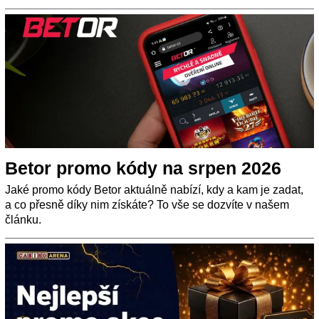
Betor promo kódy na srpen 2026
Jaké promo kódy Betor aktuálně nabízí, kdy a kam je zadat,
a co přesně díky nim získáte? To vše se dozvíte v našem
článku.