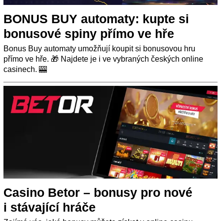
BONUS BUY automaty: kupte si
bonusové spiny přímo ve hře
Bonus Buy automaty umožňují koupit si bonusovou hru
přímo ve hře. 🎁 Najdete je i ve vybraných českých online
casinech. 🎰
Casino Betor – bonusy pro nové
i stávající hráče