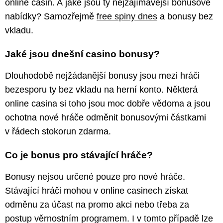
online casin. A jaké jsou ty nejzajímavější bonusové
nabídky? Samozřejmě
free spiny dnes
a bonusy bez
vkladu.
Jaké jsou dnešní casino bonusy?
Dlouhodobě nejžádanější bonusy jsou mezi hráči
bezesporu ty bez vkladu na herní konto. Některá
online casina si toho jsou moc dobře vědoma a jsou
ochotna nové hráče odměnit bonusovými částkami
v řádech stokorun zdarma.
Co je bonus pro stávající hráče?
Bonusy nejsou určené pouze pro nové hráče.
Stávající hráči mohou v online casinech získat
odměnu za účast na promo akci nebo třeba za
postup věrnostním programem. I v tomto případě lze