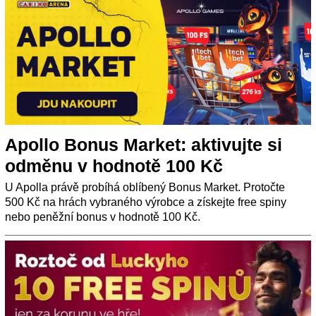
Apollo Bonus Market: aktivujte si
odměnu v hodnotě 100 Kč
U Apolla právě probíhá oblíbený Bonus Market. Protočte
500 Kč na hrách vybraného výrobce a získejte free spiny
nebo peněžní bonus v hodnotě 100 Kč.