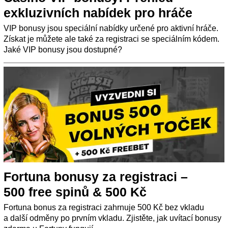
exkluzivních nabídek pro hráče
VIP bonusy jsou speciální nabídky určené pro aktivní hráče.
Získat je můžete ale také za registraci se speciálním kódem.
Jaké VIP bonusy jsou dostupné?
Fortuna bonusy za registraci –
500 free spinů & 500 Kč
Fortuna bonus za registraci zahrnuje 500 Kč bez vkladu
a další odměny po prvním vkladu. Zjistěte, jak uvítací bonusy