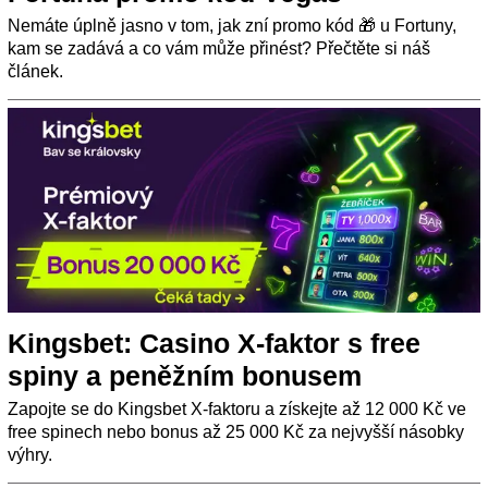
Nemáte úplně jasno v tom, jak zní promo kód 🎁 u Fortuny,
kam se zadává a co vám může přinést? Přečtěte si náš
článek.
Kingsbet: Casino X-faktor s free
spiny a peněžním bonusem
Zapojte se do Kingsbet X-faktoru a získejte až 12 000 Kč ve
free spinech nebo bonus až 25 000 Kč za nejvyšší násobky
výhry.