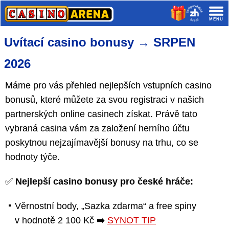
Uvítací casino bonusy → SRPEN
2026
Máme pro vás přehled nejlepších vstupních casino
bonusů, které můžete za svou registraci v našich
partnerských online casinech získat. Právě tato
vybraná casina vám za založení herního účtu
poskytnou nejzajímavější bonusy na trhu, co se
hodnoty týče.
✅
Nejlepší casino bonusy pro české hráče:
Věrnostní body, „Sazka zdarma“ a free spiny
v hodnotě 2 100 Kč ➡️
SYNOT TIP