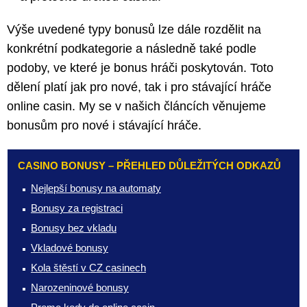
Výše uvedené typy bonusů lze dále rozdělit na
konkrétní podkategorie a následně také podle
podoby, ve které je bonus hráči poskytován. Toto
dělení platí jak pro nové, tak i pro stávající hráče
online casin. My se v našich článcích věnujeme
bonusům pro nové i stávající hráče.
CASINO BONUSY – PŘEHLED DŮLEŽITÝCH ODKAZŮ
Nejlepší bonusy na automaty
Bonusy za registraci
Bonusy bez vkladu
Vkladové bonusy
Kola štěstí v CZ casinech
Narozeninové bonusy