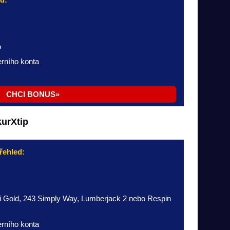
o
erního konta
CHCI BONUS
urXtip
řehled:
ti Gold, 243 Simply Way, Lumberjack 2 nebo Respin
erního konta