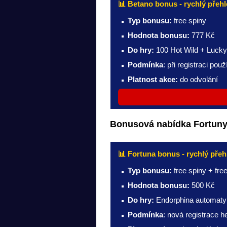
📊 Betano bonus - rychlý přehl
Typ bonusu:
free spiny
Hodnota bonusu:
777 Kč
Do hry:
100 Hot Wild + Lucky
Podmínka
: při registraci 
Platnost akce:
do odvolání
Bonusová nabídka Fortun
📊 Fortuna bonus - rychlý přeh
Typ bonusu:
free spiny + fre
Hodnota bonusu:
500 Kč
Do hry:
Endorphina automaty
Podmínka
: nová registrace h