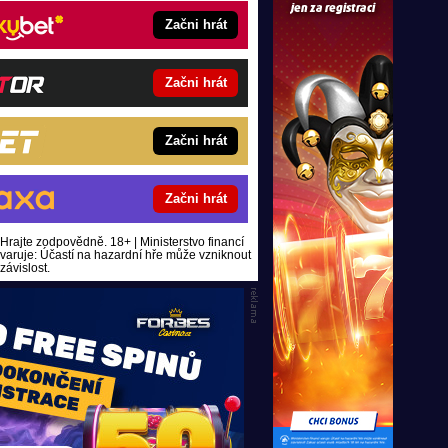
Začni hrát
Začni hrát
Začni hrát
Začni hrát
Hrajte zodpovědně. 18+ | Ministerstvo financí
varuje: Účastí na hazardní hře může vzniknout
závislost.