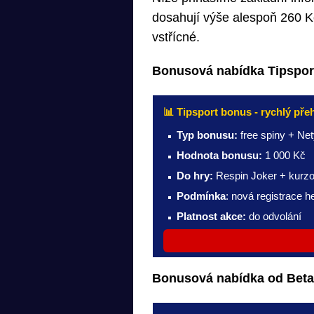
dosahují výše alespoň 260 Kč
vstřícné.
Bonusová nabídka Tipspor
📊 Tipsport bonus - rychlý pře
Typ bonusu:
free spiny + Net
Hodnota bonusu:
1 000 Kč
Do hry:
Respin Joker + kurz
Podmínka
: nová registrace h
Platnost akce:
do odvolání
Bonusová nabídka od Bet