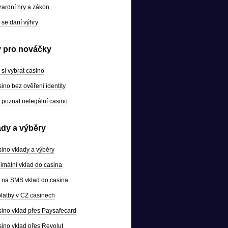
ardní hry a zákon
 se daní výhry
y pro nováčky
 si vybrat casino
ino bez ověření identity
 poznat nelegální casino
ady a výběry
ino vklady a výběry
imální vklad do casina
 na SMS vklad do casina
latby v CZ casinech
ino vklad přes Paysafecard
ino vklad přes Revolut