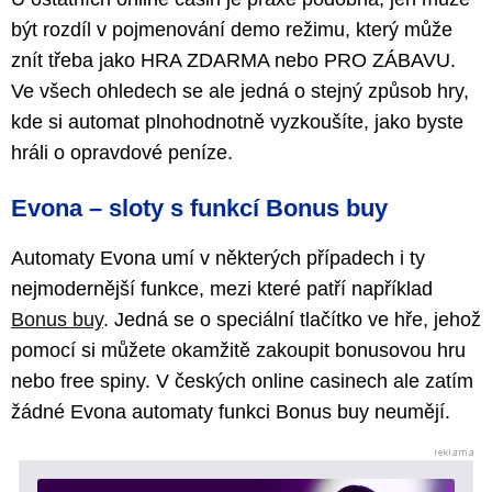
být rozdíl v pojmenování demo režimu, který může
znít třeba jako HRA ZDARMA nebo PRO ZÁBAVU.
Ve všech ohledech se ale jedná o stejný způsob hry,
kde si automat plnohodnotně vyzkoušíte, jako byste
hráli o opravdové peníze.
Evona – sloty s funkcí Bonus buy
Automaty Evona umí v některých případech i ty
nejmodernější funkce, mezi které patří například
Bonus buy
. Jedná se o speciální tlačítko ve hře, jehož
pomocí si můžete okamžitě zakoupit bonusovou hru
nebo free spiny. V českých online casinech ale zatím
žádné Evona automaty funkci Bonus buy neumějí.