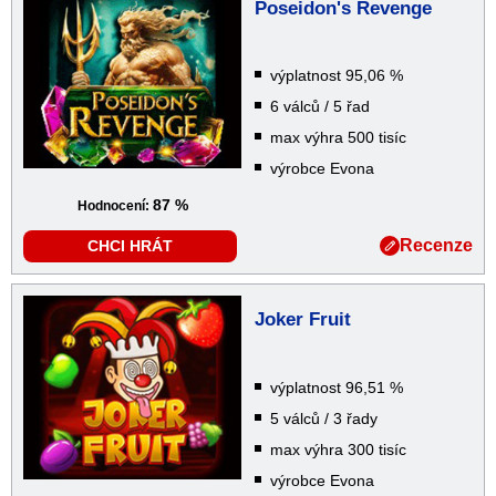
Poseidon's Revenge
výplatnost 95,06 %
6 válců / 5 řad
max výhra 500 tisíc
výrobce Evona
87 %
Hodnocení:
Recenze
CHCI HRÁT
Joker Fruit
výplatnost 96,51 %
5 válců / 3 řady
max výhra 300 tisíc
výrobce Evona