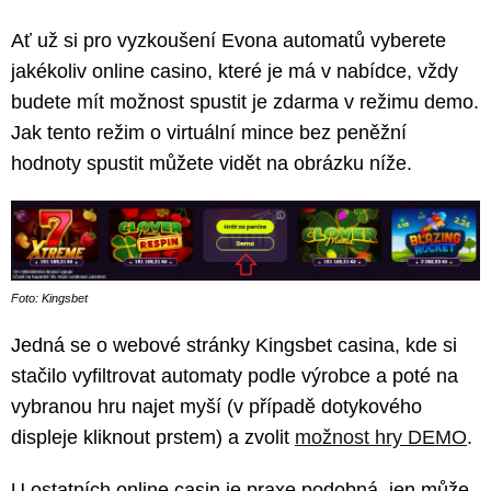
Ať už si pro vyzkoušení Evona automatů vyberete
jakékoliv online casino, které je má v nabídce, vždy
budete mít možnost spustit je zdarma v režimu demo.
Jak tento režim o virtuální mince bez peněžní
hodnoty spustit můžete vidět na obrázku níže.
Foto: Kingsbet
Jedná se o webové stránky Kingsbet casina, kde si
stačilo vyfiltrovat automaty podle výrobce a poté na
vybranou hru najet myší (v případě dotykového
displeje kliknout prstem) a zvolit
možnost hry DEMO
.
U ostatních online casin je praxe podobná, jen může