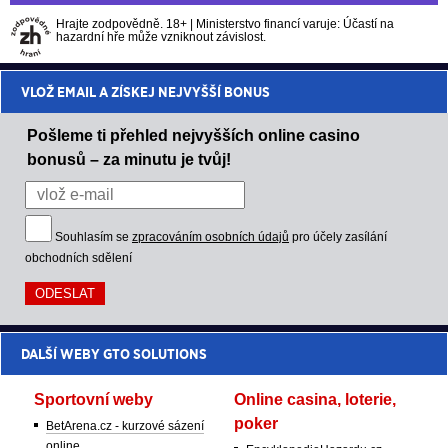
Hrajte zodpovědně. 18+ | Ministerstvo financí varuje: Účastí na
hazardní hře může vzniknout závislost.
VLOŽ EMAIL A ZÍSKEJ NEJVYŠŠÍ BONUS
Pošleme ti přehled nejvyšších online casino
bonusů – za minutu je tvůj!
Souhlasím se
zpracováním osobních údajů
pro účely zasílání
obchodních sdělení
DALŠÍ WEBY GTO SOLUTIONS
Sportovní weby
Online casina, loterie,
poker
BetArena.cz - kurzové sázení
online