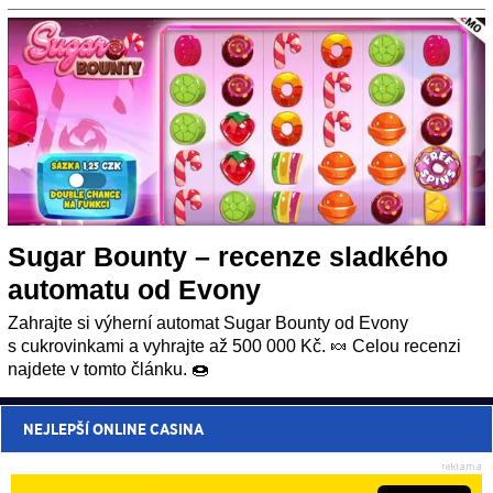
Sugar Bounty – recenze sladkého
automatu od Evony
Zahrajte si výherní automat Sugar Bounty od Evony
s cukrovinkami a vyhrajte až 500 000 Kč. 🍬 Celou recenzi
najdete v tomto článku. 🍩
NEJLEPŠÍ ONLINE CASINA