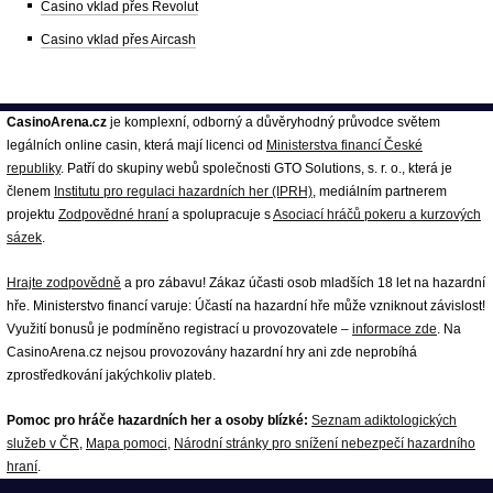
Casino vklad přes Revolut
Casino vklad přes Aircash
CasinoArena.cz
je komplexní, odborný a důvěryhodný průvodce světem
legálních online casin, která mají licenci od
Ministerstva financí České
republiky
. Patří do skupiny webů společnosti GTO Solutions, s. r. o., která je
členem
Institutu pro regulaci hazardních her (IPRH)
, mediálním partnerem
projektu
Zodpovědné hraní
a spolupracuje s
Asociací hráčů pokeru a kurzových
sázek
.
Hrajte zodpovědně
a pro zábavu! Zákaz účasti osob mladších 18 let na hazardní
hře. Ministerstvo financí varuje: Účastí na hazardní hře může vzniknout závislost!
Využití bonusů je podmíněno registrací u provozovatele –
informace zde
. Na
CasinoArena.cz nejsou provozovány hazardní hry ani zde neprobíhá
zprostředkování jakýchkoliv plateb.
Pomoc pro hráče hazardních her a osoby blízké:
Seznam adiktologických
služeb v ČR
,
Mapa pomoci
,
Národní stránky pro snížení nebezpečí hazardního
hraní
.