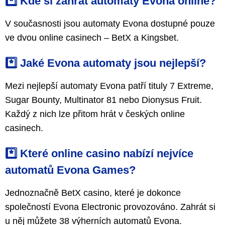
*️⃣ Kde si zahrát automaty Evona online?
V současnosti jsou automaty Evona dostupné pouze
ve dvou online casinech – BetX a Kingsbet.
*️⃣ Jaké Evona automaty jsou nejlepší?
Mezi nejlepší automaty Evona patří tituly 7 Extreme,
Sugar Bounty, Multinator 81 nebo Dionysus Fruit.
Každý z nich lze přitom hrát v českých online
casinech.
*️⃣ Které online casino nabízí nejvíce
automatů Evona Games?
Jednoznačně BetX casino, které je dokonce
společností Evona Electronic provozováno. Zahrát si
u něj můžete 38 výherních automatů Evona.