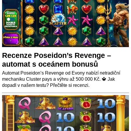
Recenze Poseidon’s Revenge –
automat s oceánem bonusů
Automat Poseidon’s Revenge od Evony nabízí netradiční
mechaniku Cluster pays a výhru až 500 000 Kč. 🔱 Jak
dopadl v našem testu? Přečtěte si recenzi.