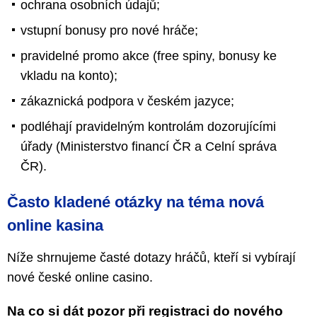
ochrana osobních údajů;
vstupní bonusy pro nové hráče;
pravidelné promo akce (free spiny, bonusy ke
vkladu na konto);
zákaznická podpora v českém jazyce;
podléhají pravidelným kontrolám dozorujícími
úřady (Ministerstvo financí ČR a Celní správa
ČR).
Často kladené otázky na téma nová
online kasina
Níže shrnujeme časté dotazy hráčů, kteří si vybírají
nové české online casino.
Na co si dát pozor při registraci do nového