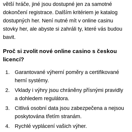
větší hráče, jiné jsou dostupné jen za samotné
dokončení registrace. Dalším kritériem je katalog
dostupných her. Není nutné mít v online casinu
stovky her, ale abyste si zahráli ty, které vás budou
bavit.
Proč si zvolit nové online casino s českou
licencí?
Garantované výherní poměry a certifikované
herní systémy.
Vklady i výhry jsou chráněny přísnými pravidly
a dohledem regulátora.
Citlivá osobní data jsou zabezpečena a nejsou
poskytována třetím stranám.
Rychlé vyplácení vašich výher.