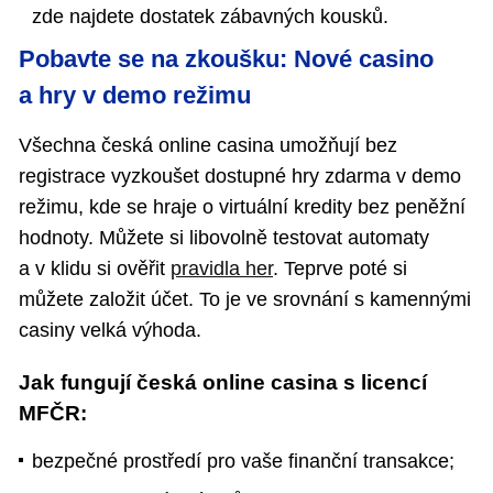
zde najdete dostatek zábavných kousků.
Pobavte se na zkoušku: Nové casino
a hry v demo režimu
Všechna česká online casina umožňují bez
registrace vyzkoušet dostupné hry zdarma v demo
režimu, kde se hraje o virtuální kredity bez peněžní
hodnoty. Můžete si libovolně testovat automaty
a v klidu si ověřit
pravidla her
. Teprve poté si
můžete založit účet. To je ve srovnání s kamennými
casiny velká výhoda.
Jak fungují česká online casina s licencí
MFČR:
bezpečné prostředí pro vaše finanční transakce;