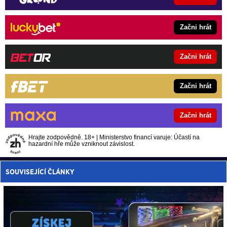
Začni hrát
Začni hrát
Začni hrát
Začni hrát
Hrajte zodpovědně. 18+ | Ministerstvo financí varuje: Účastí na
hazardní hře může vzniknout závislost.
SOUVISEJÍCÍ ČLÁNKY