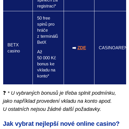
registraci*
50 free
spinů pro
hráče
z terminálů
BetX
BETX
➡️
ZDE
CASINOAREN
casino
Až
50 000 Kč
bonus ke
vkladu na
konto*
❓
* U vybraných bonusů je třeba splnit podmínku,
jako například provedení vkladu na konto apod.
U ostatních nejsou žádné další požadavky.
Jak vybrat nejlepší nové online casino?