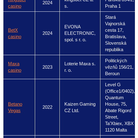
2024
casino
s.
Praha 1
Stará
Vajnorská
EVONA
BetX
cesta 17,
2024
ELECTRONIC,
casino
Bratislava,
spol. s r. o.
Slovenská
republika
Politických
Maxa
Loterie Maxa s.
2023
vězňů 156/21,
casino
r. o.
Beroun
Level G
(Office1/0402),
Quantum
Betano
Kaizen Gaming
House, 75,
2022
Vegas
CZ Ltd.
Abate Rigord
Street,
Ta’Xbiex, XBX
1120 Malta