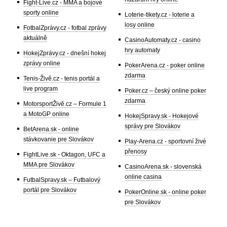
Fight-Live.cz - MMA a bojové
sporty online
Loterie-tikety.cz - loterie a
losy online
FotbalZprávy.cz - fotbal zprávy
aktuálně
CasinoAutomaty.cz - casino
hry automaty
HokejZprávy.cz - dnešní hokej
zprávy online
PokerArena.cz - poker online
zdarma
Tenis-Živě.cz - tenis portál a
live program
Poker.cz – český online poker
zdarma
MotorsportŽivě.cz – Formule 1
a MotoGP online
HokejSpravy.sk - Hokejové
správy pre Slovákov
BetArena.sk - online
stávkovanie pre Slovákov
Play-Arena.cz - sportovní živé
přenosy
FightLive.sk - Oktagon, UFC a
MMA pre Slovákov
CasinoArena.sk - slovenská
online casina
FutbalSpravy.sk – Futbalový
portál pre Slovákov
PokerOnline.sk - online poker
pre Slovákov