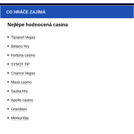
CO HRÁČE ZAJÍMÁ
Nejlépe hodnocená casina
Tipsport Vegas
Betano Hry
Fortuna casino
SYNOT TIP
Chance Vegas
Maxa casino
Sazka Hry
Apollo casino
Grandwin
MerkurXtip