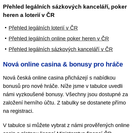
Přehled legálních sázkových kanceláří, poker
heren a loterií v ČR
Přehled legálních loterií v ČR
Přehled legálních online poker heren v ČR
Přehled legálních sázkových kanceláří v ČR
Nová online casina & bonusy pro hráče
Nová česká online casina přicházejí s nabídkou
bonusů pro nové hráče. Níže jsme v tabulce uvedli
námi vyzkoušené bonusy. Všechny jsou dostupné za
založení herního účtu. Z tabulky se dostanete přímo
na registraci.
V tabulce si můžete vybrat z námi prověřených online