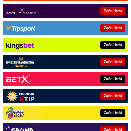
Začni hrát
Začni hrát
Začni hrát
Začni hrát
Začni hrát
Začni hrát
Začni hrát
Začni hrát