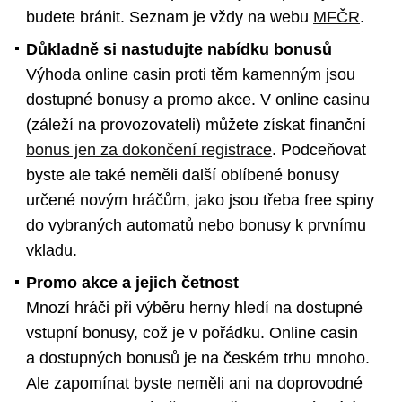
budete bránit. Seznam je vždy na webu
MFČR
.
Důkladně si nastudujte nabídku bonusů
Výhoda online casin proti těm kamenným jsou
dostupné bonusy a promo akce. V online casinu
(záleží na provozovateli) můžete získat finanční
bonus jen za dokončení registrace
. Podceňovat
byste ale také neměli další oblíbené bonusy
určené novým hráčům, jako jsou třeba free spiny
do vybraných automatů nebo bonusy k prvnímu
vkladu.
Promo akce a jejich četnost
Mnozí hráči při výběru herny hledí na dostupné
vstupní bonusy, což je v pořádku. Online casin
a dostupných bonusů je na českém trhu mnoho.
Ale zapomínat byste neměli ani na doprovodné