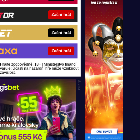
Začni hrát
Začni hrát
Začni hrát
Hrajte zodpovědně. 18+ | Ministerstvo financí
varuje: Účastí na hazardní hře může vzniknout
závislost.