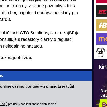
online reklamy. Získané poznatky sdílí s
dních her, například dodával podklady pro
zardu.
ečností GTO Solutions, s. r. o. zajišťuje
nzultuje s redaktory články o regulaci
h nelegálního hazardu.
.cz najdete zde.
US
online casino bonusů – za minutu je tvůj!
 údajů
pro účely zasílání obchodních sdělení