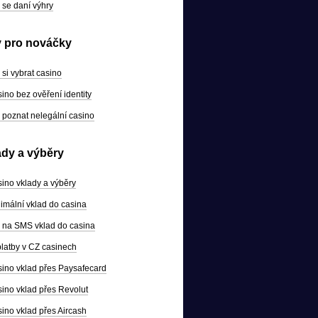
 se daní výhry
y pro nováčky
 si vybrat casino
ino bez ověření identity
 poznat nelegální casino
ady a výběry
ino vklady a výběry
imální vklad do casina
 na SMS vklad do casina
latby v CZ casinech
ino vklad přes Paysafecard
ino vklad přes Revolut
ino vklad přes Aircash