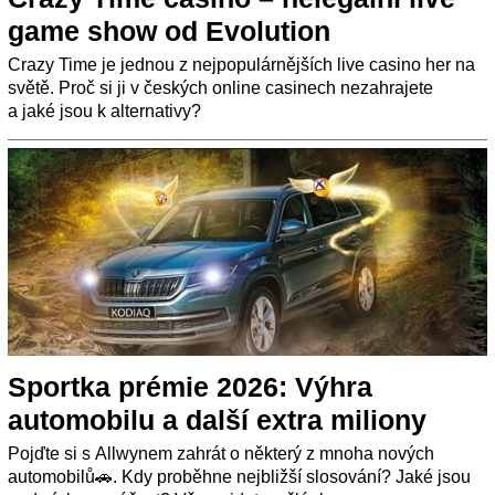
game show od Evolution
Crazy Time je jednou z nejpopulárnějších live casino her na
světě. Proč si ji v českých online casinech nezahrajete
a jaké jsou k alternativy?
Sportka prémie 2026: Výhra
automobilu a další extra miliony
Pojďte si s Allwynem zahrát o některý z mnoha nových
automobilů🚗. Kdy proběhne nejbližší slosování? Jaké jsou