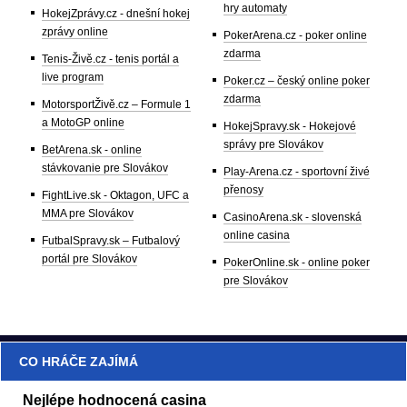
hry automaty
HokejZprávy.cz - dnešní hokej
zprávy online
PokerArena.cz - poker online
zdarma
Tenis-Živě.cz - tenis portál a
live program
Poker.cz – český online poker
zdarma
MotorsportŽivě.cz – Formule 1
a MotoGP online
HokejSpravy.sk - Hokejové
správy pre Slovákov
BetArena.sk - online
stávkovanie pre Slovákov
Play-Arena.cz - sportovní živé
přenosy
FightLive.sk - Oktagon, UFC a
MMA pre Slovákov
CasinoArena.sk - slovenská
online casina
FutbalSpravy.sk – Futbalový
portál pre Slovákov
PokerOnline.sk - online poker
pre Slovákov
CO HRÁČE ZAJÍMÁ
Nejlépe hodnocená casina