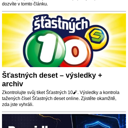
dozvíte v tomto článku.
Šťastných deset – výsledky +
archiv
Zkontrolujte svůj tiket Šťastných 10🧨. Výsledky a kontrola
tažených čísel Šťastných deset online. Zjistěte okamžitě,
zda jste vyhráli.