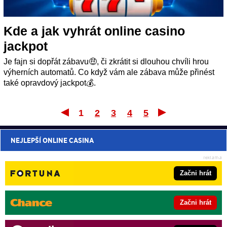
Kde a jak vyhrát online casino
jackpot
Je fajn si dopřát zábavu🤑, či zkrátit si dlouhou chvíli hrou
výherních automatů. Co když vám ale zábava může přinést
také opravdový jackpot💰.
1
2
3
4
5
První
Posle
NEJLEPŠÍ ONLINE CASINA
Začni hrát
Začni hrát