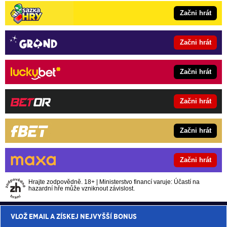
Začni hrát
Začni hrát
Začni hrát
Začni hrát
Začni hrát
Začni hrát
Hrajte zodpovědně. 18+ | Ministerstvo financí varuje: Účastí na
hazardní hře může vzniknout závislost.
VLOŽ EMAIL A ZÍSKEJ NEJVYŠŠÍ BONUS