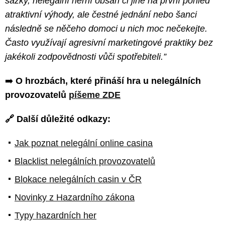
sázky, nelegální herní obsah či jiné na první pohled
atraktivní výhody, ale čestné jednání nebo šanci
následně se něčeho domoci u nich moc nečekejte.
Často využívají agresivní marketingové praktiky bez
jakékoli zodpovědnosti vůči spotřebiteli.”
➡️
O hrozbách, které přináší hra u nelegálních
provozovatelů
píšeme ZDE
🔗 Další důležité odkazy:
Jak poznat nelegální online casina
Blacklist nelegálních provozovatelů
Blokace nelegálních casin v ČR
Novinky z Hazardního zákona
Typy hazardních her