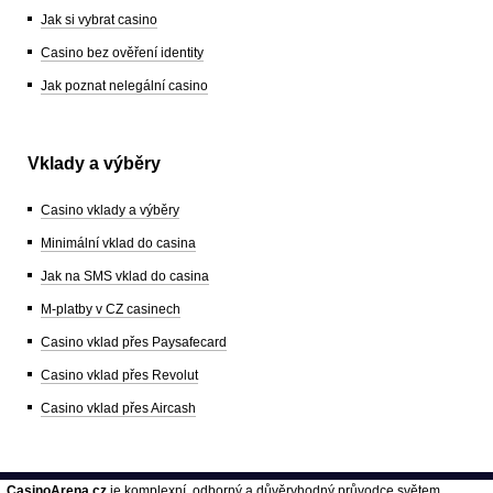
Jak si vybrat casino
Casino bez ověření identity
Jak poznat nelegální casino
Vklady a výběry
Casino vklady a výběry
Minimální vklad do casina
Jak na SMS vklad do casina
M-platby v CZ casinech
Casino vklad přes Paysafecard
Casino vklad přes Revolut
Casino vklad přes Aircash
CasinoArena.cz
je komplexní, odborný a důvěryhodný průvodce světem