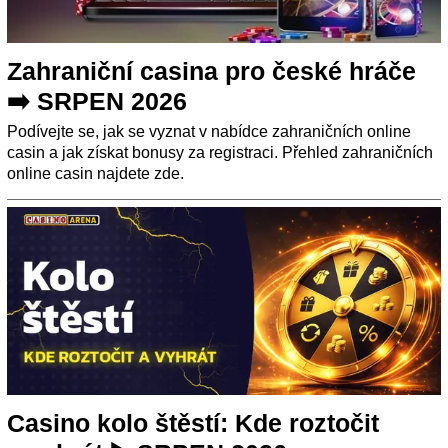
Zahraniční casina pro české hráče
➡️ SRPEN 2026
Podívejte se, jak se vyznat v nabídce zahraničních online
casin a jak získat bonusy za registraci. Přehled zahraničních
online casin najdete zde.
Casino kolo štěstí: Kde roztočit