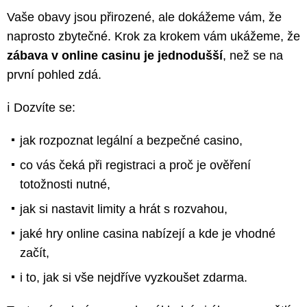
Vaše obavy jsou přirozené, ale dokážeme vám, že
naprosto zbytečné. Krok za krokem vám ukážeme, že
zábava v online casinu je jednodušší
, než se na
první pohled zdá.
ℹ️ Dozvíte se:
jak rozpoznat legální a bezpečné casino,
co vás čeká při registraci a proč je ověření
totožnosti nutné,
jak si nastavit limity a hrát s rozvahou,
jaké hry online casina nabízejí a kde je vhodné
začít,
i to, jak si vše nejdříve vyzkoušet zdarma.