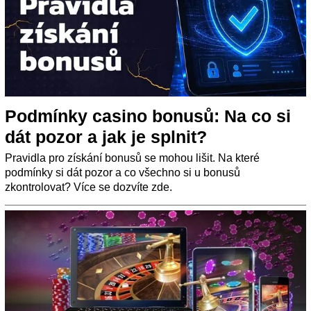
Podmínky casino bonusů: Na co si
dát pozor a jak je splnit?
Pravidla pro získání bonusů se mohou lišit. Na které
podmínky si dát pozor a co všechno si u bonusů
zkontrolovat? Více se dozvíte zde.