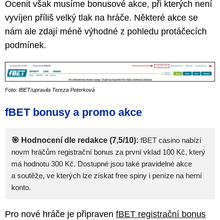
Ocenit však musíme bonusové akce, při kterých není
vyvíjen příliš velký tlak na hráče. Některé akce se
nám ale zdají méně výhodné z pohledu protáčecích
podmínek.
Foto: fBET/upravila Tereza Peterková
fBET bonusy a promo akce
🎯 Hodnocení dle redakce (7,5/10):
fBET casino nabízí
novm hráčům registrační bonus za první vklad 100 Kč, který
má hodnotu 300 Kč. Dostupné jsou také pravidelné akce
a soutěže, ve kterých lze získat free spiny i peníze na herní
konto.
Pro nové hráče je připraven
fBET registrační bonus