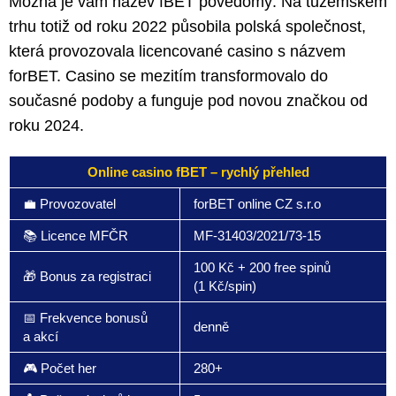
Možná je vám název fBET povědomý. Na tuzemském
trhu totiž od roku 2022 působila polská společnost,
která provozovala licencované casino s názvem
forBET. Casino se mezitím transformovalo do
současné podoby a funguje pod novou značkou od
roku 2024.
Online casino fBET – rychlý přehled
💼 Provozovatel
forBET online CZ s.r.o
📚 Licence MFČR
MF-31403/2021/73-15
100 Kč + 200 free spinů
🎁 Bonus za registraci
(1 Kč/spin)
📅 Frekvence bonusů
denně
a akcí
🎮 Počet her
280+