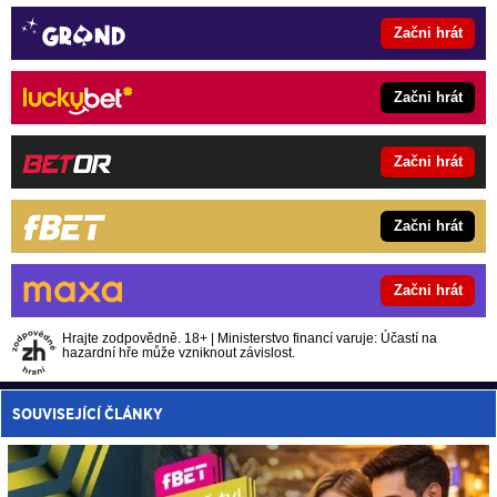
Začni hrát
Začni hrát
Začni hrát
Začni hrát
Začni hrát
Hrajte zodpovědně. 18+ | Ministerstvo financí varuje: Účastí na
hazardní hře může vzniknout závislost.
SOUVISEJÍCÍ ČLÁNKY