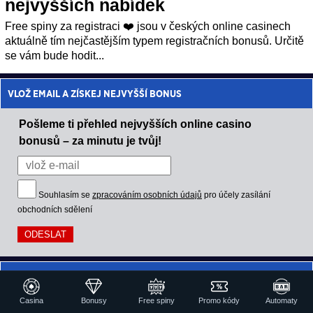
nejvyšších nabídek
Free spiny za registraci ❤️ jsou v českých online casinech
aktuálně tím nejčastějším typem registračních bonusů. Určitě
se vám bude hodit...
VLOŽ EMAIL A ZÍSKEJ NEJVYŠŠÍ BONUS
Pošleme ti přehled nejvyšších online casino
bonusů – za minutu je tvůj!
Souhlasím se
zpracováním osobních údajů
pro účely zasílání
obchodních sdělení
DALŠÍ WEBY GTO SOLUTIONS
Casina
Bonusy
Free spiny
Promo kódy
Automaty
Sportovní weby
Online casina, loterie,