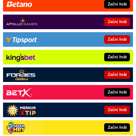
Začni hrát
Začni hrát
Začni hrát
Začni hrát
Začni hrát
Začni hrát
Začni hrát
Začni hrát