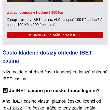
Uvítací bonusy v hodnotě 300 Kč
Zaregistruj se v fBET casinu, vlož alespoň 100 Kč a obdržíš
bonus 100 Kč a 200 free spinů.
KLIKNI ZDE a začni hrát v fBET
Často kladené dotazy ohledně fBET
casina
Níže najdete přehled často kladených dotazů ohledně
fBET casina.
*️⃣ Je fBET casino pro české hráče legální?
Ano, fBET casino vlastní platnou českou licenci od
roku 2022. Pro české hráče je tedy zcela legální.