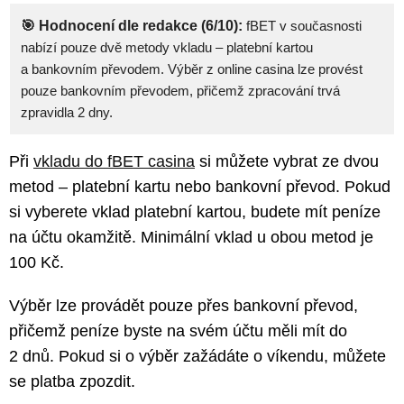
🎯 Hodnocení dle redakce (6/10):
fBET v současnosti
nabízí pouze dvě metody vkladu – platební kartou
a bankovním převodem. Výběr z online casina lze provést
pouze bankovním převodem, přičemž zpracování trvá
zpravidla 2 dny.
Při
vkladu do fBET casina
si můžete vybrat ze dvou
metod – platební kartu nebo bankovní převod. Pokud
si vyberete vklad platební kartou, budete mít peníze
na účtu okamžitě. Minimální vklad u obou metod je
100 Kč.
Výběr lze provádět pouze přes bankovní převod,
přičemž peníze byste na svém účtu měli mít do
2 dnů. Pokud si o výběr zažádáte o víkendu, můžete
se platba zpozdit.