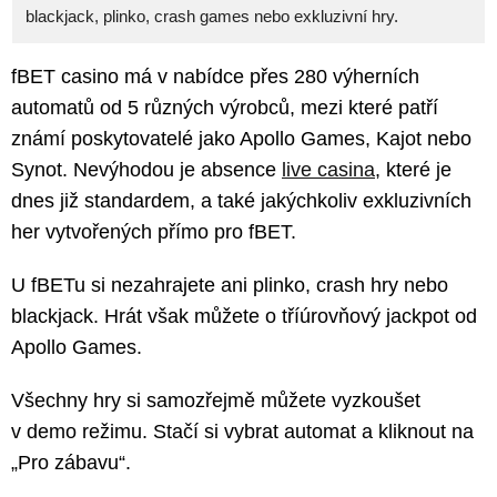
blackjack, plinko, crash games nebo exkluzivní hry.
fBET casino má v nabídce přes 280 výherních
automatů od 5 různých výrobců, mezi které patří
známí poskytovatelé jako Apollo Games, Kajot nebo
Synot. Nevýhodou je absence
live casina
, které je
dnes již standardem, a také jakýchkoliv exkluzivních
her vytvořených přímo pro fBET.
U fBETu si nezahrajete ani plinko, crash hry nebo
blackjack. Hrát však můžete o tříúrovňový jackpot od
Apollo Games.
Všechny hry si samozřejmě můžete vyzkoušet
v demo režimu. Stačí si vybrat automat a kliknout na
„Pro zábavu“.