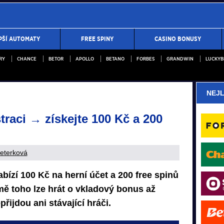
PŠÍ AUTOMATY
FREE SPINY
CASINO BONUSY
RY
CHANCE
BETOR
APOLLO
BETANO
FORBES
GRANDWIN
LUCKYB
NEJL
traci → získejte 100 Kč a 200
eterková
bízí 100 Kč na herní účet a 200 free spinů
mě toho lze hrát o vkladový bonus až
řijdou ani stávající hráči.