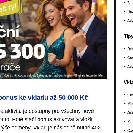
Zah
Haz
Jak
Tip
Jak
Cas
Jak
Vkl
Cas
 bonus ke vkladu až 50 000 Kč
Min
a aktivitu je dostupný pro všechny nové
Jak
konto. Poté stačí bonus aktivovat a vložit
M-p
í výše odměny. Vklad je následně nutné 40×
Cas