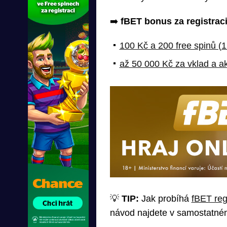
➡️
fBET bonus za registraci
100 Kč a 200 free spinů (1
až 50 000 Kč za vklad a ak
💡
TIP:
Jak probíhá
fBET reg
návod najdete v samostatné