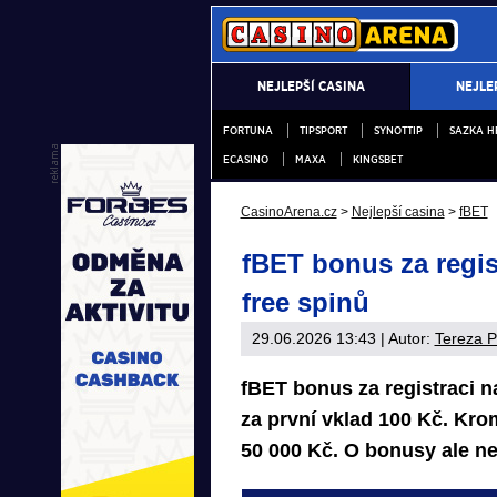
NEJLEPŠÍ CASINA
NEJLE
FORTUNA
TIPSPORT
SYNOTTIP
SAZKA H
ECASINO
MAXA
KINGSBET
CasinoArena.cz
>
Nejlepší casina
>
fBET
fBET bonus za regis
free spinů
29.06.2026 13:43
| Autor:
Tereza P
fBET bonus za registraci na
za první vklad 100 Kč. Kro
50 000 Kč. O bonusy ale nep