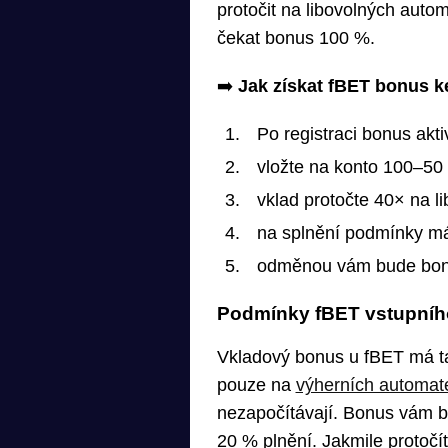
protočit na libovolných aut
čekat bonus 100 %.
➡️
Jak získat fBET bonus k
Po registraci bonus akti
vložte na konto 100–50
vklad protočte 40× na l
na splnění podmínky má
odměnou vám bude bonu
Podmínky fBET vstupníh
Vkladový bonus u fBET má ta
pouze na
výherních automat
nezapočítávají. Bonus vám b
20 % plnění. Jakmile protoč