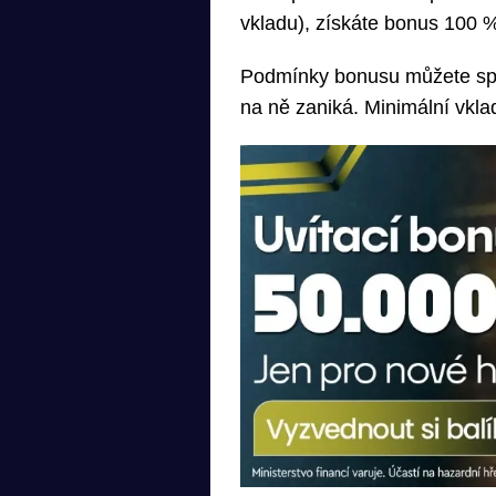
vkladu), získáte bonus 100 %
Podmínky bonusu můžete spln
na ně zaniká. Minimální vkla