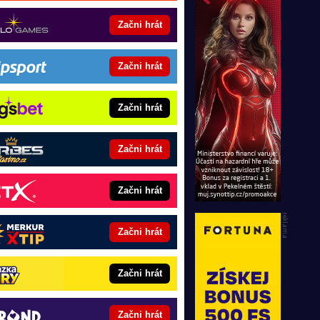
Začni hrát
Začni hrát
Začni hrát
Začni hrát
Začni hrát
Začni hrát
Začni hrát
Začni hrát