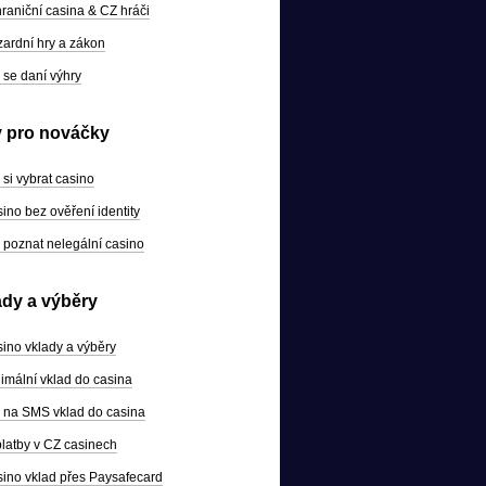
raniční casina & CZ hráči
ardní hry a zákon
 se daní výhry
y pro nováčky
 si vybrat casino
ino bez ověření identity
 poznat nelegální casino
ady a výběry
ino vklady a výběry
imální vklad do casina
 na SMS vklad do casina
latby v CZ casinech
ino vklad přes Paysafecard