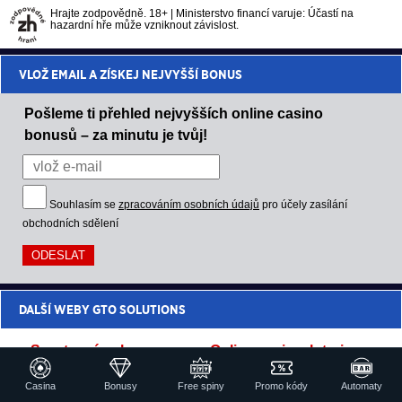
Hrajte zodpovědně. 18+ | Ministerstvo financí varuje: Účastí na
hazardní hře může vzniknout závislost.
VLOŽ EMAIL A ZÍSKEJ NEJVYŠŠÍ BONUS
Pošleme ti přehled nejvyšších online casino
bonusů – za minutu je tvůj!
Souhlasím se
zpracováním osobních údajů
pro účely zasílání
obchodních sdělení
DALŠÍ WEBY GTO SOLUTIONS
Sportovní weby
Online casina, loterie,
poker
BetArena.cz - kurzové sázení
Casina
Bonusy
Free spiny
Promo kódy
Automaty
online
EncyklopedieHazardu.cz -