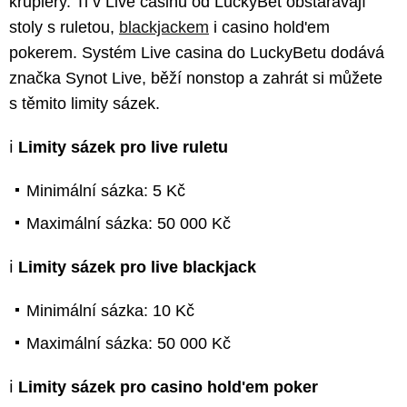
krupiéry. Ti v Live casinu od LuckyBet obstarávají
stoly s ruletou,
blackjackem
i casino hold'em
pokerem. Systém Live casina do LuckyBetu dodává
značka Synot Live, běží nonstop a zahrát si můžete
s těmito limity sázek.
ℹ️
Limity sázek pro live ruletu
Minimální sázka: 5 Kč
Maximální sázka: 50 000 Kč
ℹ️
Limity sázek pro live blackjack
Minimální sázka: 10 Kč
Maximální sázka: 50 000 Kč
ℹ️
Limity sázek pro casino hold'em poker