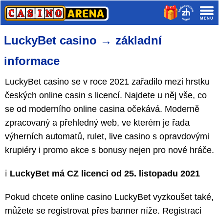
LuckyBet casino → základní
informace
LuckyBet casino se v roce 2021 zařadilo mezi hrstku
českých online casin s licencí. Najdete u něj vše, co
se od moderního online casina očekává. Moderně
zpracovaný a přehledný web, ve kterém je řada
výherních automatů, rulet, live casino s opravdovými
krupiéry i promo akce s bonusy nejen pro nové hráče.
ℹ️
LuckyBet má CZ licenci od 25. listopadu 2021
Pokud chcete online casino LuckyBet vyzkoušet také,
můžete se registrovat přes banner níže. Registraci