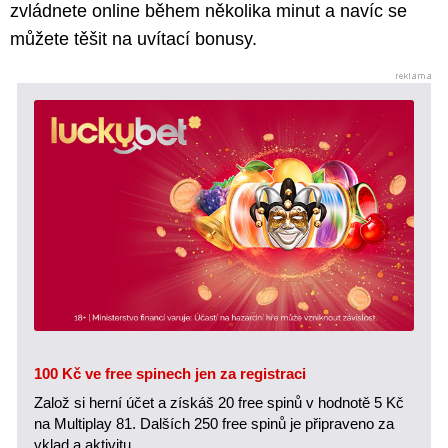
zvládnete online během několika minut a navíc se
můžete těšit na uvítací bonusy.
100 Kč ve free spinech jen za registraci
Založ si herní účet a získáš 20 free spinů v hodnotě 5 Kč
na Multiplay 81. Dalších 250 free spinů je připraveno za
vklad a aktivitu.