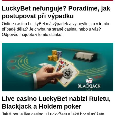
LuckyBet nefunguje? Poradíme, jak
postupovat při výpadku
Online casino LuckyBet má výpadek a vy nevíte, co v tomto
případě dělat? Je chyba na straně casina, nebo u vás?
Odpovědi najdete v tomto článku.
Live casino LuckyBet nabízí Ruletu,
Blackjack a Holdem poker
Jak funguje live casino u LuckyBetu a jaké hry si můžete