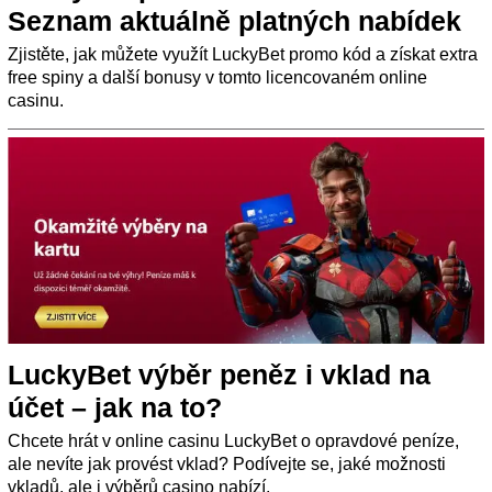
Seznam aktuálně platných nabídek
Zjistěte, jak můžete využít LuckyBet promo kód a získat extra
free spiny a další bonusy v tomto licencovaném online
casinu.
LuckyBet výběr peněz i vklad na
účet – jak na to?
Chcete hrát v online casinu LuckyBet o opravdové peníze,
ale nevíte jak provést vklad? Podívejte se, jaké možnosti
vkladů, ale i výběrů casino nabízí.