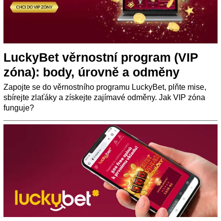
LuckyBet věrnostní program (VIP
zóna): body, úrovně a odměny
Zapojte se do věrnostního programu LuckyBet, plňte mise,
sbírejte zlaťáky a získejte zajímavé odměny. Jak VIP zóna
funguje?