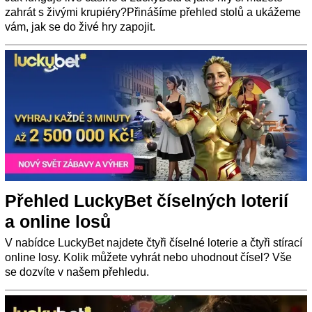
zahrát s živými krupiéry?Přinášíme přehled stolů a ukážeme
vám, jak se do živé hry zapojit.
Přehled LuckyBet číselných loterií
a online losů
V nabídce LuckyBet najdete čtyři číselné loterie a čtyři stírací
online losy. Kolik můžete vyhrát nebo uhodnout čísel? Vše
se dozvíte v našem přehledu.