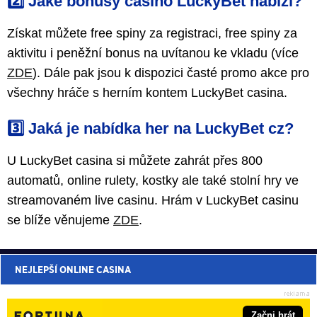
2️⃣ Jaké bonusy casino LuckyBet nabízí?
Získat můžete free spiny za registraci, free spiny za
aktivitu i peněžní bonus na uvítanou ke vkladu (více
ZDE
). Dále pak jsou k dispozici časté promo akce pro
všechny hráče s herním kontem LuckyBet casina.
3️⃣ Jaká je nabídka her na LuckyBet cz?
U LuckyBet casina si můžete zahrát přes 800
automatů, online rulety, kostky ale také stolní hry ve
streamovaném live casinu. Hrám v LuckyBet casinu
se blíže věnujeme
ZDE
.
NEJLEPŠÍ ONLINE CASINA
Začni hrát