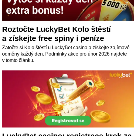
Roztočte LuckyBet Kolo štěstí
a získejte free spiny i peníze
Zatočte si Kolo štěstí u LuckyBet casina a získejte zajímavé
odměny každý den. Podmínky akce pro únor 2026 najdete
v tomto článku.