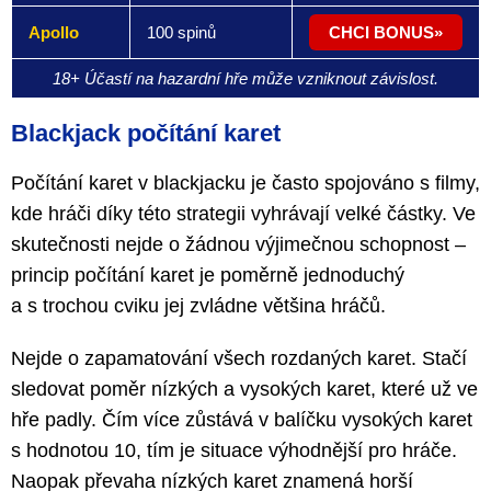
Apollo
100 spinů
CHCI BONUS
18+ Účastí na hazardní hře může vzniknout závislost.
Blackjack počítání karet
Počítání karet v blackjacku je často spojováno s filmy,
kde hráči díky této strategii vyhrávají velké částky. Ve
skutečnosti nejde o žádnou výjimečnou schopnost –
princip počítání karet je poměrně jednoduchý
a s trochou cviku jej zvládne většina hráčů.
Nejde o zapamatování všech rozdaných karet. Stačí
sledovat poměr nízkých a vysokých karet, které už ve
hře padly. Čím více zůstává v balíčku vysokých karet
s hodnotou 10, tím je situace výhodnější pro hráče.
Naopak převaha nízkých karet znamená horší