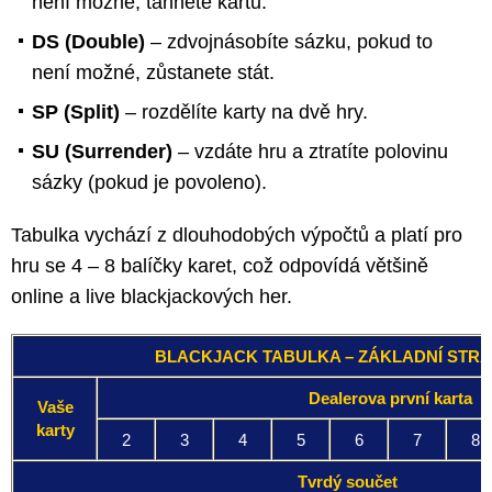
není možné, táhnete kartu.
DS (Double)
– zdvojnásobíte sázku, pokud to
není možné, zůstanete stát.
SP (Split)
– rozdělíte karty na dvě hry.
SU (Surrender)
– vzdáte hru a ztratíte polovinu
sázky (pokud je povoleno).
Tabulka vychází z dlouhodobých výpočtů a platí pro
hru se 4 – 8 balíčky karet, což odpovídá většině
online a live blackjackových her.
BLACKJACK TABULKA – ZÁKLADNÍ STRA
Dealerova první karta
Vaše
karty
2
3
4
5
6
7
8
Tvrdý součet