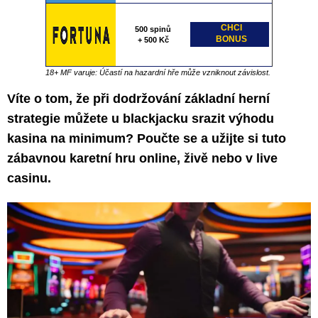
CHCI
500 spinů
BONUS
+ 500 Kč
18+ MF varuje: Účastí na hazardní hře může vzniknout závislost.
Víte o tom, že při dodržování základní herní
strategie můžete u blackjacku srazit výhodu
kasina na minimum? Poučte se a užijte si tuto
zábavnou karetní hru online, živě nebo v live
casinu.