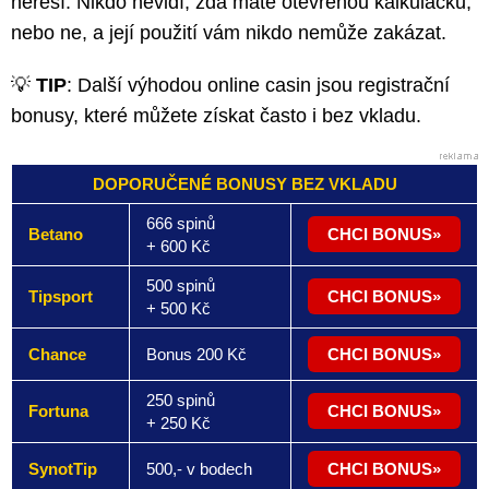
neřeší. Nikdo nevidí, zda máte otevřenou kalkulačku,
nebo ne, a její použití vám nikdo nemůže zakázat.
💡
TIP
: Další výhodou online casin jsou registrační
bonusy, které můžete získat často i bez vkladu.
DOPORUČENÉ BONUSY BEZ VKLADU
666 spinů
Betano
CHCI BONUS
+ 600 Kč
500 spinů
Tipsport
CHCI BONUS
+ 500 Kč
Chance
Bonus 200 Kč
CHCI BONUS
250 spinů
Fortuna
CHCI BONUS
+ 250 Kč
SynotTip
500,- v bodech
CHCI BONUS