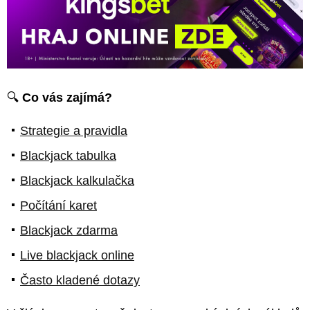
🔍
Co vás zajímá?
Strategie a pravidla
Blackjack tabulka
Blackjack kalkulačka
Počítání karet
Blackjack zdarma
Live blackjack online
Často kladené dotazy