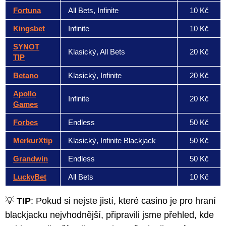
Fortuna
All Bets, Infinite
10 Kč
Kingsbet
Infinite
10 Kč
SYNOT
Klasický, All Bets
20 Kč
TIP
Betano
Klasický, Infinite
20 Kč
Apollo
Infinite
20 Kč
Games
Forbes
Endless
50 Kč
MerkurXtip
Klasický, Infinite Blackjack
50 Kč
Grandwin
Endless
50 Kč
LuckyBet
All Bets
10 Kč
💡
TIP
: Pokud si nejste jistí, které casino je pro hraní
blackjacku nejvhodnější, připravili jsme přehled, kde