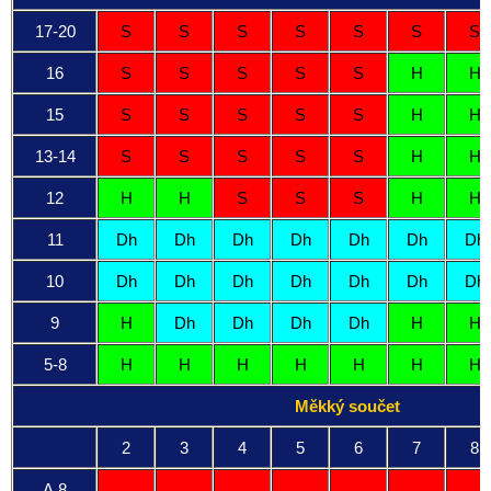
17-20
S
S
S
S
S
S
S
16
S
S
S
S
S
H
H
15
S
S
S
S
S
H
H
13-14
S
S
S
S
S
H
H
12
H
H
S
S
S
H
H
11
Dh
Dh
Dh
Dh
Dh
Dh
Dh
10
Dh
Dh
Dh
Dh
Dh
Dh
Dh
9
H
Dh
Dh
Dh
Dh
H
H
5-8
H
H
H
H
H
H
H
Měkký součet
2
3
4
5
6
7
8
A,8