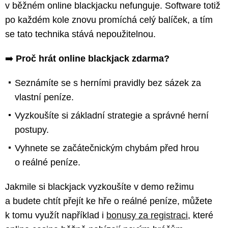
v běžném online blackjacku nefunguje. Software totiž
po každém kole znovu promíchá celý balíček, a tím
se tato technika stává nepoužitelnou.
➡️
Proč hrát online blackjack zdarma?
Seznámíte se s herními pravidly bez sázek za
vlastní peníze.
Vyzkoušíte si základní strategie a správné herní
postupy.
Vyhnete se začátečnickým chybám před hrou
o reálné peníze.
Jakmile si blackjack vyzkoušíte v demo režimu
a budete chtít přejít ke hře o reálné peníze, můžete
k tomu využít například i
bonusy za registraci
, které