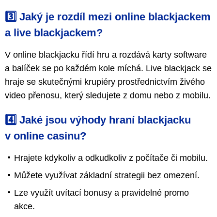
3️⃣ Jaký je rozdíl mezi online blackjackem
a live blackjackem?
V online blackjacku řídí hru a rozdává karty software
a balíček se po každém kole míchá. Live blackjack se
hraje se skutečnými krupiéry prostřednictvím živého
video přenosu, který sledujete z domu nebo z mobilu.
4️⃣ Jaké jsou výhody hraní blackjacku
v online casinu?
Hrajete kdykoliv a odkudkoliv z počítače či mobilu.
Můžete využívat základní strategii bez omezení.
Lze využít uvítací bonusy a pravidelné promo
akce.