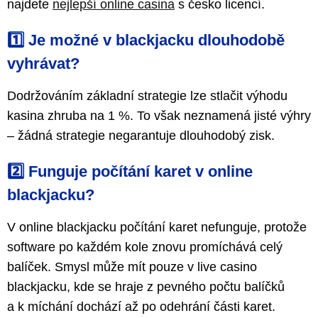
najdete
nejlepší online casina
s česko licencí.
1️⃣ Je možné v blackjacku dlouhodobě
vyhrávat?
Dodržováním základní strategie lze stlačit výhodu
kasina zhruba na 1 %. To však neznamená jisté výhry
– žádná strategie negarantuje dlouhodobý zisk.
2️⃣ Funguje počítání karet v online
blackjacku?
V online blackjacku počítání karet nefunguje, protože
software po každém kole znovu promíchává celý
balíček. Smysl může mít pouze v live casino
blackjacku, kde se hraje z pevného počtu balíčků
a k míchání dochází až po odehrání části karet.