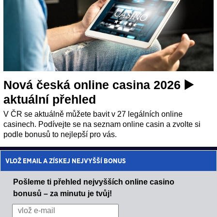
Nová česká online casina 2026 ▶️
aktuální přehled
V ČR se aktuálně můžete bavit v 27 legálních online
casinech. Podívejte se na seznam online casin a zvolte si
podle bonusů to nejlepší pro vás.
VLOŽ EMAIL A ZÍSKEJ NEJVYŠŠÍ BONUS
Pošleme ti přehled nejvyšších online casino
bonusů – za minutu je tvůj!