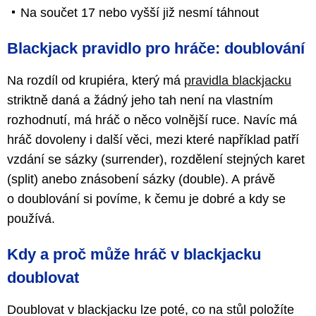
Na součet 17 nebo vyšší již nesmí táhnout
Blackjack pravidlo pro hráče: doublování
Na rozdíl od krupiéra, který má
pravidla blackjacku
striktně daná a žádný jeho tah není na vlastním
rozhodnutí, má hráč o něco volnější ruce. Navíc má
hráč dovoleny i další věci, mezi které například patří
vzdání se sázky (surrender), rozdělení stejných karet
(split) anebo znásobení sázky (double). A právě
o doublování si povíme, k čemu je dobré a kdy se
používá.
Kdy a proč může hráč v blackjacku
doublovat
Doublovat v blackjacku lze poté, co na stůl položíte