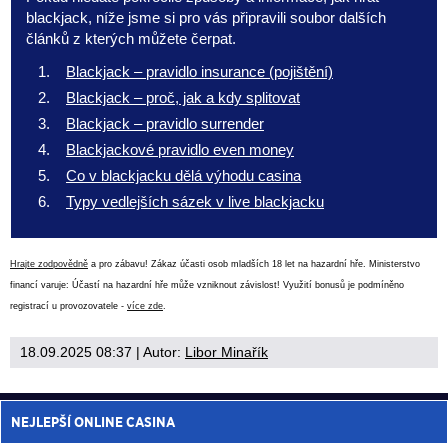
blackjack, níže jsme si pro vás připravili soubor dalších
článků z kterých můžete čerpat.
Blackjack – pravidlo insurance (pojištění)
Blackjack – proč, jak a kdy splitovat
Blackjack – pravidlo surrender
Blackjackové pravidlo even money
Co v blackjacku dělá výhodu casina
Typy vedlejších sázek v live blackjacku
Hrajte zodpovědně
a pro zábavu! Zákaz účasti osob mladších 18 let na hazardní hře. Ministerstvo
financí varuje: Účastí na hazardní hře může vzniknout závislost! Využití bonusů je podmíněno
registrací u provozovatele -
více zde
.
18.09.2025 08:37
| Autor:
Libor Minařík
NEJLEPŠÍ ONLINE CASINA