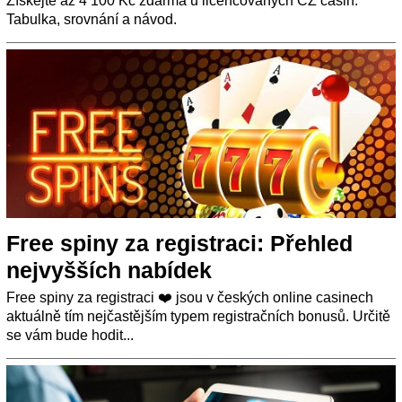
Získejte až 4 100 Kč zdarma u licencovaných CZ casin.
Tabulka, srovnání a návod.
Free spiny za registraci: Přehled
nejvyšších nabídek
Free spiny za registraci ❤️ jsou v českých online casinech
aktuálně tím nejčastějším typem registračních bonusů. Určitě
se vám bude hodit...