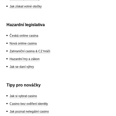
Jak získat volné otočky
Hazardní legislativa
Česká online casina
Nová online casina
Zahraniční casina & CZ hráči
Hazardní hry a zákon
Jak se daní výhry
Tipy pro nováčky
Jak si vybrat casino
Casino bez ověření identity
Jak poznat nelegální casino