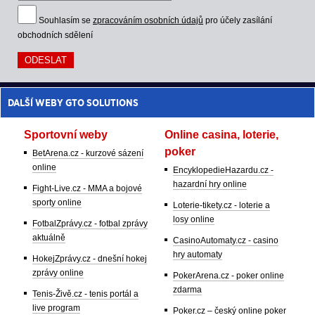
Souhlasím se
zpracováním osobních údajů
pro účely zasílání
obchodních sdělení
DALŠÍ WEBY GTO SOLUTIONS
Sportovní weby
Online casina, loterie,
poker
BetArena.cz - kurzové sázení
online
EncyklopedieHazardu.cz -
hazardní hry online
Fight-Live.cz - MMA a bojové
sporty online
Loterie-tikety.cz - loterie a
losy online
FotbalZprávy.cz - fotbal zprávy
aktuálně
CasinoAutomaty.cz - casino
hry automaty
HokejZprávy.cz - dnešní hokej
zprávy online
PokerArena.cz - poker online
zdarma
Tenis-Živě.cz - tenis portál a
live program
Poker.cz – český online poker