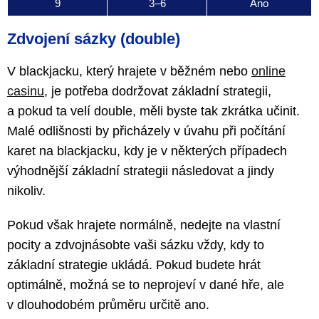
9
3–6
Ano
Zdvojení sázky (double)
V blackjacku, který hrajete v běžném nebo
online
casinu
, je potřeba dodržovat základní strategii,
a pokud ta velí double, měli byste tak zkrátka učinit.
Malé odlišnosti by přicházely v úvahu při počítání
karet na blackjacku, kdy je v některých případech
výhodnější základní strategii následovat a jindy
nikoliv.
Pokud však hrajete normálně, nedejte na vlastní
pocity a zdvojnásobte vaši sázku vždy, kdy to
základní strategie ukládá. Pokud budete hrát
optimálně, možná se to neprojeví v dané hře, ale
v dlouhodobém průměru určitě ano.