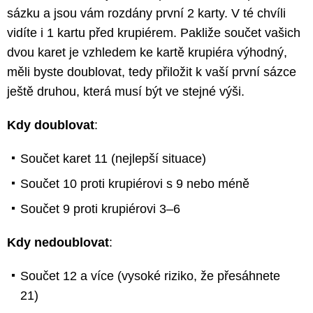
sázku a jsou vám rozdány první 2 karty. V té chvíli
vidíte i 1 kartu před krupiérem. Pakliže součet vašich
dvou karet je vzhledem ke kartě krupiéra výhodný,
měli byste doublovat, tedy přiložit k vaší první sázce
ještě druhou, která musí být ve stejné výši.
Kdy doublovat
:
Součet karet 11 (nejlepší situace)
Součet 10 proti krupiérovi s 9 nebo méně
Součet 9 proti krupiérovi 3–6
Kdy nedoublovat
:
Součet 12 a více (vysoké riziko, že přesáhnete
21)