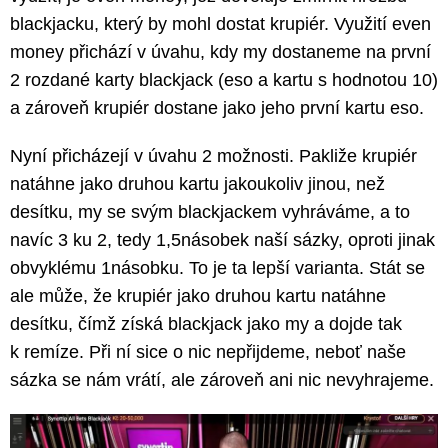
blackjacku, který by mohl dostat krupiér. Využití even
money přichází v úvahu, kdy my dostaneme na první
2 rozdané karty blackjack (eso a kartu s hodnotou 10)
a zároveň krupiér dostane jako jeho první kartu eso.
Nyní přicházejí v úvahu 2 možnosti. Pakliže krupiér
natáhne jako druhou kartu jakoukoliv jinou, než
desítku, my se svým blackjackem vyhráváme, a to
navíc 3 ku 2, tedy 1,5násobek naší sázky, oproti jinak
obvyklému 1násobku. To je ta lepší varianta. Stát se
ale může, že krupiér jako druhou kartu natáhne
desítku, čímž získá blackjack jako my a dojde tak
k remíze. Při ní sice o nic nepřijdeme, neboť naše
sázka se nám vrátí, ale zároveň ani nic nevyhrajeme.