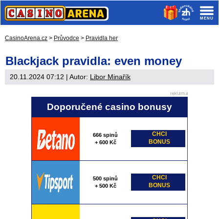
CasinoArena.cz
>
Průvodce
>
Pravidla her
Blackjack pravidla: even money
20.11.2024 07:12
| Autor:
Libor Minařík
Doporučené casino bonusy
CHCI
666 spinů
BONUS
+ 600 Kč
CHCI
500 spinů
BONUS
+ 500 Kč