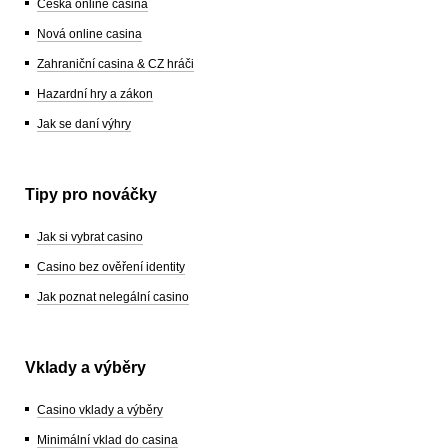
Česká online casina
Nová online casina
Zahraniční casina & CZ hráči
Hazardní hry a zákon
Jak se daní výhry
Tipy pro nováčky
Jak si vybrat casino
Casino bez ověření identity
Jak poznat nelegální casino
Vklady a výběry
Casino vklady a výběry
Minimální vklad do casina