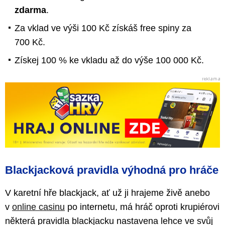
zdarma
.
Za vklad ve výši 100 Kč získáš free spiny za
700 Kč.
Získej 100 % ke vkladu až do výše 100 000 Kč.
Blackjacková pravidla výhodná pro hráče
V karetní hře blackjack, ať už ji hrajeme živě anebo
v
online casinu
po internetu, má hráč oproti krupiérovi
některá pravidla blackjacku nastavena lehce ve svůj