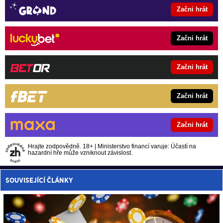
Začni hrát
Začni hrát
Začni hrát
Začni hrát
Začni hrát
Hrajte zodpovědně. 18+ | Ministerstvo financí varuje: Účastí na
hazardní hře může vzniknout závislost.
SOUVISEJÍCÍ ČLÁNKY