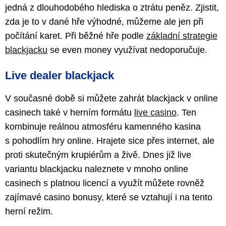
jedná z dlouhodobého hlediska o ztrátu peněz. Zjistit,
zda je to v dané hře výhodné, můžeme ale jen při
počítání karet. Při běžné hře podle
základní strategie
blackjacku
se even money využívat nedoporučuje.
Live dealer blackjack
V současné době si můžete zahrát blackjack v online
casinech také v herním formátu
live casino
. Ten
kombinuje reálnou atmosféru kamenného kasina
s pohodlím hry online. Hrajete sice přes internet, ale
proti skutečným krupiérům a živě. Dnes již live
variantu blackjacku naleznete v mnoho online
casinech s platnou licencí a využít můžete rovněž
zajímavé casino bonusy, které se vztahují i na tento
herní režim.