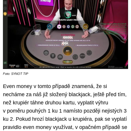
Foto: SYNOT TIP
Even money v tomto případě znamená, že si
necháme za náš již složený blackjack, ještě před tím,
než krupiér táhne druhou kartu, vyplatit výhru
v poměru pouhých 1 ku 1 namísto později nejistých 3
ku 2. Pokud hrozí blackjack u krupiéra, pak se vyplatí
pravidlo even money využívat, v opačném případě se