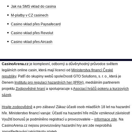
Jak na SMS vklad do casina
M-platby v CZ casinech
Casino vklad přes Paysafecard
Casino vklad přes Revolut
Casino vklad přes Aircash
CasinoArena.cz
je komplexní, odborný a důvěryhodný průvodce světem
legálních online casin, která mají licenci od
Ministerstva financí České
republiky
. Patří do skupiny webů společnosti GTO Solutions, s. r. o., která je
členem
Institutu pro regulaci hazardních her (IPRH)
, mediálním partnerem
projektu
Zodpovědné hraní
a spolupracuje s
Asociací hráčů pokeru a kurzových
sázek
.
Hrajte zodpovědně
a pro zábavu! Zákaz účasti osob mladších 18 let na hazardní
hře. Ministerstvo financí varuje: Účastí na hazardní hře může vzniknout závislost!
Využití bonusů je podmíněno registrací u provozovatele –
informace zde
. Na
CasinoArena.cz nejsou provozovány hazardní hry ani zde neprobíhá
zprostředkování jakýchkoliv plateb.