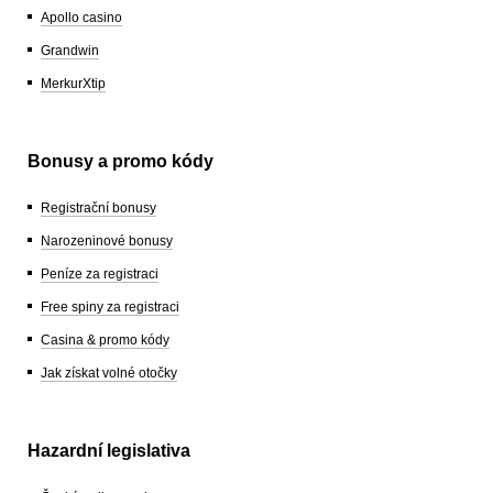
Apollo casino
Grandwin
MerkurXtip
Bonusy a promo kódy
Registrační bonusy
Narozeninové bonusy
Peníze za registraci
Free spiny za registraci
Casina & promo kódy
Jak získat volné otočky
Hazardní legislativa