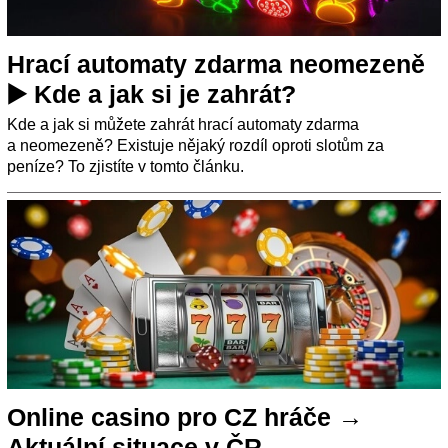
Hrací automaty zdarma neomezeně
▶️ Kde a jak si je zahrát?
Kde a jak si můžete zahrát hrací automaty zdarma
a neomezeně? Existuje nějaký rozdíl oproti slotům za
peníze? To zjistíte v tomto článku.
Online casino pro CZ hráče →
Aktuální situace v ČR