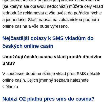
(ke kterým ale opravdu nedochází) můžete celý vklad
jednoduše reklamovat a vše uvést do pořádku rychle
a jednoduše. Stačí napsat na zákaznickou podporu
online casina a vše bude vyřešeno.
Nejčastější dotazy k SMS vkladům do
českých online casin
Umožňují česká casina vklad prostřednictvím
SMS?
V současné době umožňuje vklad přes SMS několik
online casin. Jejich jmenný seznam naleznete
v článku.
Nabízí O2 platbu přes sms do casina?