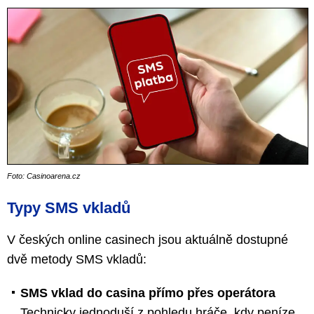
Foto: Casinoarena.cz
Typy SMS vkladů
V českých online casinech jsou aktuálně dostupné
dvě metody SMS vkladů:
SMS vklad do casina přímo přes operátora
Technicky jednoduší z pohledu hráče, kdy peníze