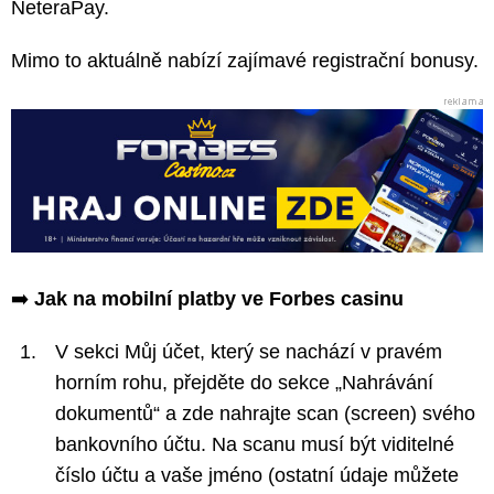
NeteraPay.
Mimo to aktuálně nabízí zajímavé registrační bonusy.
➡️
Jak na mobilní platby ve Forbes casinu
V sekci Můj účet, který se nachází v pravém
horním rohu, přejděte do sekce „Nahrávání
dokumentů“ a zde nahrajte scan (screen) svého
bankovního účtu. Na scanu musí být viditelné
číslo účtu a vaše jméno (ostatní údaje můžete