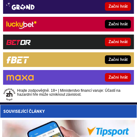
Začni hrát
Začni hrát
Začni hrát
Začni hrát
Začni hrát
Hrajte zodpovědně. 18+ | Ministerstvo financí varuje: Účastí na
hazardní hře může vzniknout závislost.
SOUVISEJÍCÍ ČLÁNKY