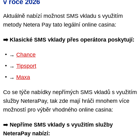
v roce 2026
Aktuálně nabízí možnost SMS vkladu s využitím
metody Netera Pay tato legální online casina:
➡️ Klasické SMS vklady přes operátora poskytují:
→
Chance
→
Tipsport
→
Maxa
Co se týče nabídky nepřímých SMS vkladů s využitím
služby NeteraPay, tak zde mají hráči mnohem více
možností pro výběr vhodného online casina:
➡️
Nepříme SMS vklady s využitím služby
NeteraPay nabízí: