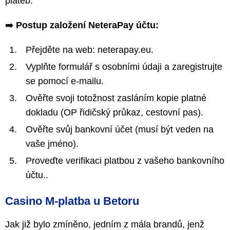
plateb.
➡️
Postup založení NeteraPay účtu:
Přejděte na web: neterapay.eu.
Vyplňte formulář s osobními údaji a zaregistrujte
se pomocí e-mailu.
Ověřte svoji totožnost zasláním kopie platné
dokladu (OP řidičský průkaz, cestovní pas).
Ověřte svůj bankovní účet (musí být veden na
vaše jméno).
Proveďte verifikaci platbou z vašeho bankovního
účtu..
Casino M-platba u Betoru
Jak již bylo zmíněno, jedním z mála brandů, jenž