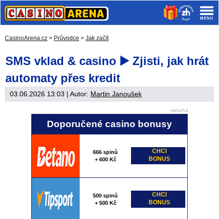
CasinoArena.cz
>
Průvodce
>
Jak začít
SMS vklad & casino ▶️ Zjisti, jak hrát
automaty přes kredit
03.06.2026 13:03
| Autor:
Martin Janoušek
Doporučené casino bonusy
CHCI
666 spinů
BONUS
+ 600 Kč
CHCI
500 spinů
BONUS
+ 500 Kč