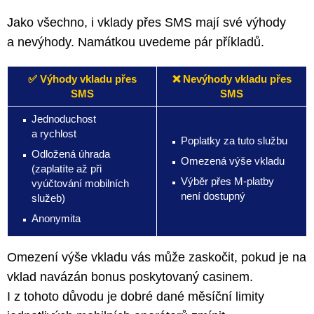
Jako všechno, i vklady přes SMS mají své výhody
a nevýhody. Namátkou uvedeme pár příkladů.
✅ Výhody vkladu přes
❌ Nevýhody vkladu přes
SMS
SMS
Jednoduchost
a rychlost
Poplatky za tuto službu
Odložená úhrada
Omezená výše vkladu
(zaplatíte až při
Výběr přes M-platby
vyúčtování mobilních
není dostupný
služeb)
Anonymita
Omezení výše vkladu vás může zaskočit, pokud je na
vklad navázán bonus poskytovaný casinem.
I z tohoto důvodu je dobré dané měsíční limity