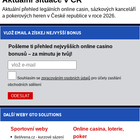
Aktuální přehled legálních online casin, sázkových kanceláří
a pokerových heren v České republice v roce 2026.
VLOŽ EMAIL A ZÍSKEJ NEJVYŠŠÍ BONUS
Pošleme ti přehled nejvyšších online casino
bonusů – za minutu je tvůj!
Souhlasím se
zpracováním osobních údajů
pro účely zasílání
obchodních sdělení
DALŠÍ WEBY GTO SOLUTIONS
Sportovní weby
Online casina, loterie,
poker
BetArena.cz - kurzové sázení