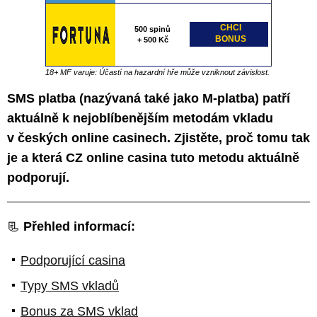
CHCI
500 spinů
BONUS
+ 500 Kč
18+ MF varuje: Účastí na hazardní hře může vzniknout závislost.
SMS platba (nazývaná také jako M-platba) patří
aktuálně k nejoblíbenějším metodám vkladu
v českých online casinech. Zjistěte, proč tomu tak
je a která CZ online casina tuto metodu aktuálně
podporují.
📃
Přehled informací:
Podporující casina
Typy SMS vkladů
Bonus za SMS vklad