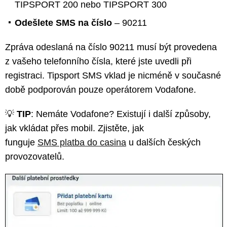
TIPSPORT 200 nebo TIPSPORT 300
Odešlete SMS na číslo
– 90211
Zpráva odeslaná na číslo 90211 musí být provedena
z vašeho telefonního čísla, které jste uvedli při
registraci. Tipsport SMS vklad je nicméně v současné
době podporován pouze operátorem Vodafone.
💡
TIP
: Nemáte Vodafone? Existují i další způsoby,
jak vkládat přes mobil. Zjistěte, jak
funguje
SMS platba do casina
u dalších českých
provozovatelů.