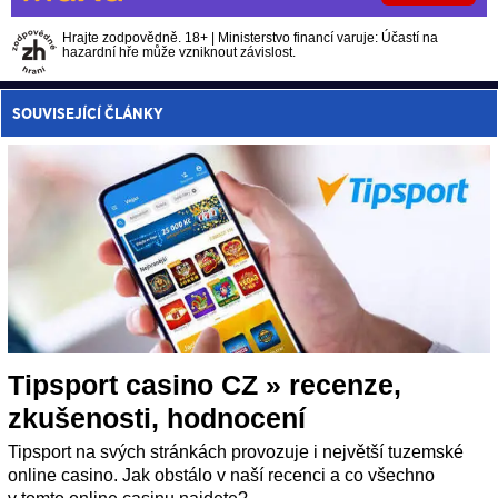
Hrajte zodpovědně. 18+ | Ministerstvo financí varuje: Účastí na
hazardní hře může vzniknout závislost.
SOUVISEJÍCÍ ČLÁNKY
Tipsport casino CZ » recenze,
zkušenosti, hodnocení
Tipsport na svých stránkách provozuje i největší tuzemské
online casino. Jak obstálo v naší recenci a co všechno