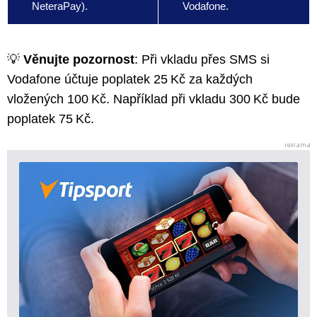
NeteraPay).
Vodafone.
💡
Věnujte pozornost
: Při vkladu přes SMS si
Vodafone účtuje poplatek 25 Kč za každých
vložených 100 Kč. Například při vkladu 300 Kč bude
poplatek 75 Kč.