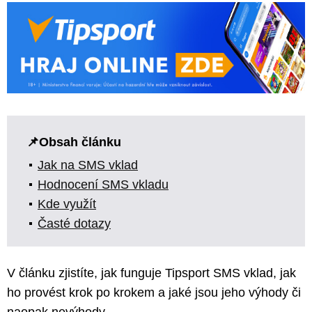
Obsah článku
Jak na SMS vklad
Hodnocení SMS vkladu
Kde využít
Časté dotazy
V článku zjistíte, jak funguje Tipsport SMS vklad, jak
ho provést krok po krokem a jaké jsou jeho výhody či
naopak nevýhody.