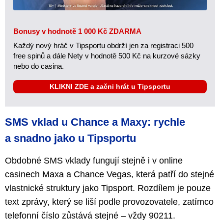
Bonusy v hodnotě 1 000 Kč ZDARMA
Každý nový hráč v Tipsportu obdrží jen za registraci 500
free spinů a dále Nety v hodnotě 500 Kč na kurzové sázky
nebo do casina.
KLIKNI ZDE a začni hrát u Tipsportu
SMS vklad u Chance a Maxy: rychle
a snadno jako u Tipsportu
Obdobné SMS vklady fungují stejně i v online
casinech Maxa a Chance Vegas, která patří do stejné
vlastnické struktury jako Tipsport. Rozdílem je pouze
text zprávy, který se liší podle provozovatele, zatímco
telefonní číslo zůstává stejné – vždy 90211.