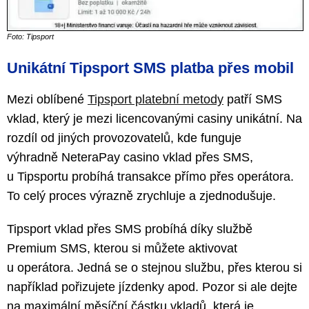
Foto: Tipsport
Unikátní Tipsport SMS platba přes mobil
Mezi oblíbené
Tipsport platební metody
patří SMS
vklad, který je mezi licencovanými casiny unikátní. Na
rozdíl od jiných provozovatelů, kde funguje
výhradně NeteraPay casino vklad přes SMS,
u Tipsportu probíhá transakce přímo přes operátora.
To celý proces výrazně zrychluje a zjednodušuje.
Tipsport vklad přes SMS probíhá díky službě
Premium SMS, kterou si můžete aktivovat
u operátora. Jedná se o stejnou službu, přes kterou si
například pořizujete jízdenky apod. Pozor si ale dejte
na maximální měsíční částku vkladů, která je