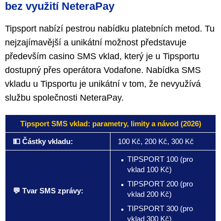
bez využití NeteraPay
Tipsport nabízí pestrou nabídku platebních metod. Tu
nejzajímavější a unikátní možnost představuje
především casino SMS vklad, který je u Tipsportu
dostupný přes operátora Vodafone. Nabídka SMS
vkladu u Tipsportu je unikátní v tom, že nevyužívá
službu společnosti NeteraPay.
Tipsport SMS vklad: parametry, limity a návod (2026)
💵 Částky vkladu:
100 Kč, 200 Kč, 300 Kč
TIPSPORT 100 (pro
vklad 100 Kč)
TIPSPORT 200 (pro
💬 Tvar SMS zprávy:
vklad 200 Kč)
TIPSPORT 300 (pro
vklad 300 Kč)