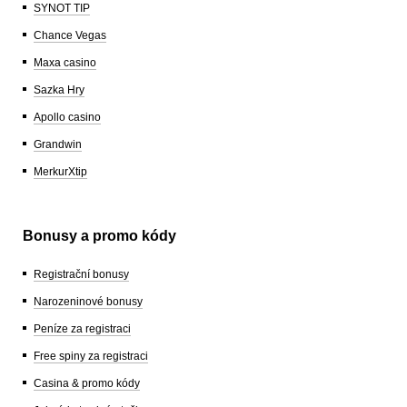
SYNOT TIP
Chance Vegas
Maxa casino
Sazka Hry
Apollo casino
Grandwin
MerkurXtip
Bonusy a promo kódy
Registrační bonusy
Narozeninové bonusy
Peníze za registraci
Free spiny za registraci
Casina & promo kódy