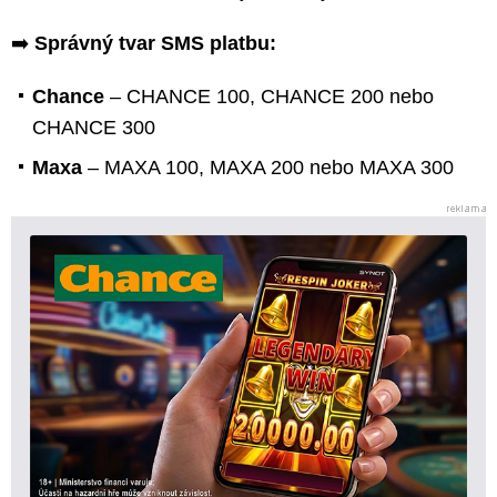
➡️
Správný tvar SMS platbu:
Chance
– CHANCE 100, CHANCE 200 nebo
CHANCE 300
Maxa
– MAXA 100, MAXA 200 nebo MAXA 300