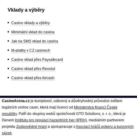
Vklady a výběry
Casino vklady a výběry
Minimální vklad do casina
Jak na SMS vklad do casina
M-platby v CZ casinech
Casino vklad přes Paysafecard
Casino vklad přes Revolut
Casino vklad přes Aircash
CasinoArena.cz
je komplexní, odborný a důvěryhodný průvodce světem
legálních online casin, která mají licenci od
Ministerstva financí České
republiky
. Patří do skupiny webů společnosti GTO Solutions, s. r. o., která je
členem
Institutu pro regulaci hazardních her (IPRH)
, mediálním partnerem
projektu
Zodpovědné hraní
a spolupracuje s
Asociací hráčů pokeru a kurzových
sázek
.