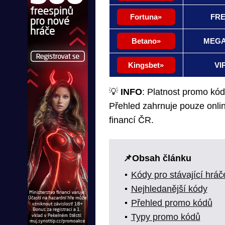
Fortuna
FRE
Betano
MEG
Kingsbet
VI
💡
INFO
: Platnost promo kód
Přehled zahrnuje pouze onlin
financí ČR.
Obsah článku
Kódy pro stávající hráč
Nejhledanější kódy
Přehled promo kódů
Typy promo kódů