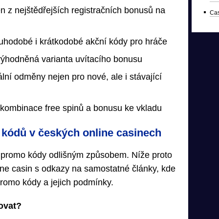
n z nejštědřejších registračních bonusů na
Cas
uhodobé i krátkodobé akční kódy pro hráče
ýhodněná varianta uvítacího bonusu
lní odměny nejen pro nové, ale i stávající
kombinace free spinů a bonusu ke vkladu
kódů v českých online casinech
 promo kódy odlišným způsobem. Níže proto
ne casin s odkazy na samostatné články, kde
romo kódy a jejich podmínky.
ovat?