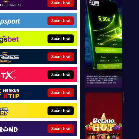
Začni hrát
Začni hrát
Začni hrát
Začni hrát
Začni hrát
Začni hrát
Začni hrát
Začni hrát