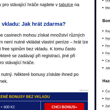
Gr
 pro stávající hráče najdete v
tabulce
na
Mer
Bon
 vkladu: Jak hrát zdarma?
Reg
ine casinech mohou získat množství různých
Nar
 není nutné vkládat vlastní peníze – hrát lze
Pen
i free spinům bez vkladu. K tomu často
Fre
eré se zadávají při registraci, jiné při
Cas
ro stávající hráče.
Jak
 nutný. Některé bonusy získáte ihned po
nek.
Haza
Čes
ENÉ BONUSY BEZ VKLADU
Nov
Zah
 + 600 Kč
CHCI BONUS