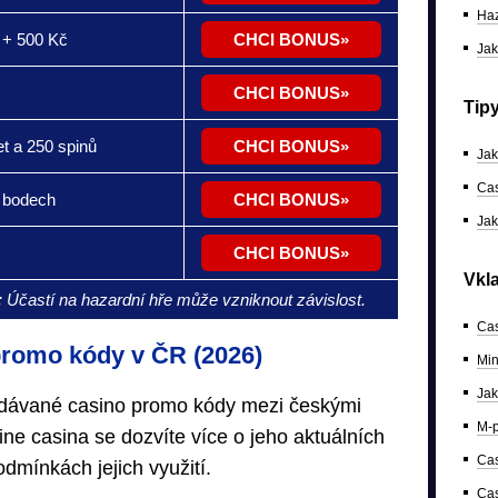
Haz
 + 500 Kč
CHCI BONUS
Jak
CHCI BONUS
Tip
t a 250 spinů
CHCI BONUS
Jak
Cas
t bodech
CHCI BONUS
Jak
CHCI BONUS
Vkl
e: Účastí na hazardní hře může vzniknout závislost.
Cas
promo kódy v ČR (2026)
Min
Jak
ledávané casino promo kódy mezi českými
M-p
ine casina se dozvíte více o jeho aktuálních
Cas
mínkách jejich využití.
Cas