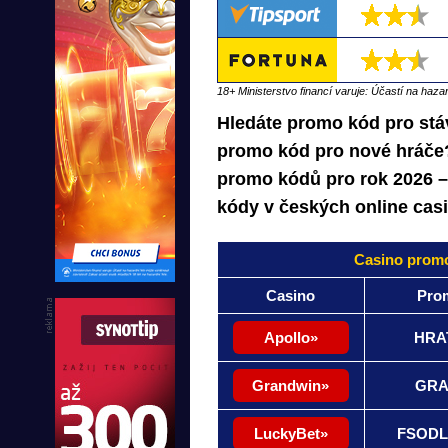
18+ Ministerstvo financí varuje: Účastí na haza
Hledáte promo kód pro stáv
promo kód pro nové hráče?
promo kódů pro rok 2026 –
kódy v českých online cas
Casino promo 
Casino
Pro
Apollo
HRA
Grandwin
GRA
LuckyBet
FSOD