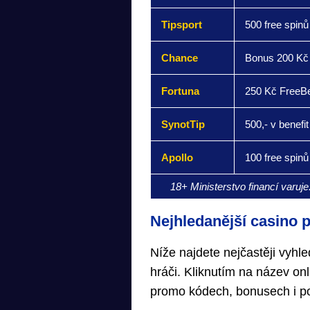
Tipsport
500 free spinů
Chance
Bonus 200 Kč
Fortuna
250 Kč FreeBe
SynotTip
500,- v benefi
Apollo
100 free spinů
18+ Ministerstvo financí varuj
Nejhledanější casino 
Níže najdete nejčastěji vyh
hráči. Kliknutím na název onl
promo kódech, bonusech i pod