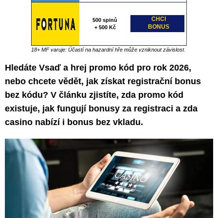
CHCI
500 spinů
BONUS
+ 500 Kč
18+ MF varuje: Účastí na hazardní hře může vzniknout závislost.
Hledáte Vsaď a hrej promo kód pro rok 2026,
nebo chcete vědět, jak získat registrační bonus
bez kódu? V článku zjistíte, zda promo kód
existuje, jak fungují bonusy za registraci a zda
casino nabízí i bonus bez vkladu.