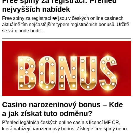
Free spiny za registraci: Přehled
nejvyšších nabídek
Free spiny za registraci ❤️ jsou v českých online casinech
aktuálně tím nejčastějším typem registračních bonusů. Určitě
se vám bude hodit...
Casino narozeninový bonus – Kde
a jak získat tuto odměnu?
Přehled legálních českých online casin s licencí MF ČR,
která nabízejí narozeninový bonus. Získejte free spiny nebo