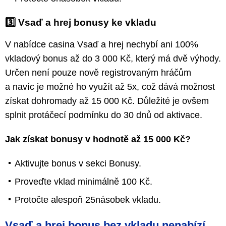
3️⃣ Vsaď a hrej bonusy ke vkladu
V nabídce casina Vsaď a hrej nechybí ani 100%
vkladový bonus až do 3 000 Kč, který má dvě výhody.
Určen není pouze nově registrovaným hráčům
a navíc je možné ho využít až 5x, což dává možnost
získat dohromady až 15 000 Kč. Důležité je ovšem
splnit protáčecí podmínku do 30 dnů od aktivace.
Jak získat bonusy v hodnotě až 15 000 Kč?
Aktivujte bonus v sekci Bonusy.
Proveďte vklad minimálně 100 Kč.
Protočte alespoň 25násobek vkladu.
Vsaď a hrej bonus bez vkladu nenabízí