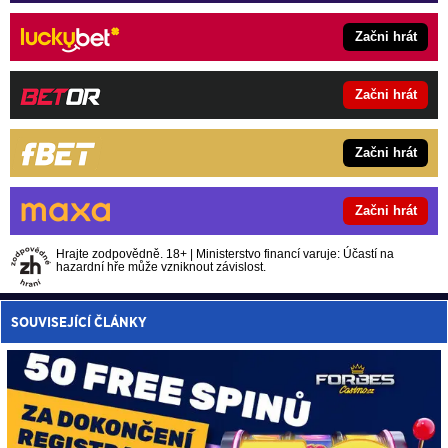
Začni hrát
Začni hrát
Začni hrát
Začni hrát
Hrajte zodpovědně. 18+ | Ministerstvo financí varuje: Účastí na
hazardní hře může vzniknout závislost.
SOUVISEJÍCÍ ČLÁNKY