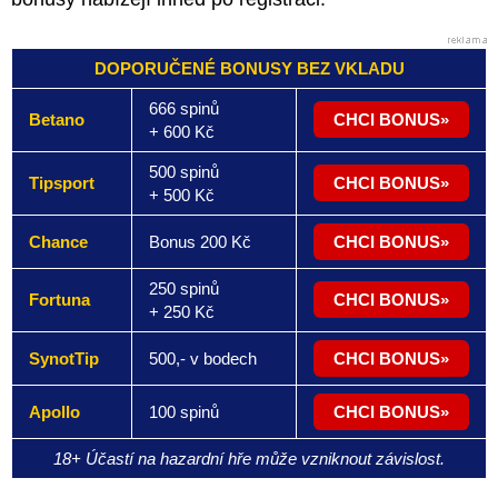
DOPORUČENÉ BONUSY BEZ VKLADU
666 spinů
Betano
CHCI BONUS
+ 600 Kč
500 spinů
Tipsport
CHCI BONUS
+ 500 Kč
Chance
Bonus 200 Kč
CHCI BONUS
250 spinů
Fortuna
CHCI BONUS
+ 250 Kč
SynotTip
500,- v bodech
CHCI BONUS
Apollo
100 spinů
CHCI BONUS
18+ Účastí na hazardní hře může vzniknout závislost.