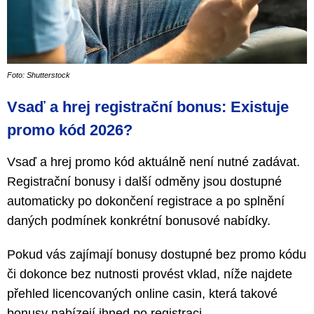
Foto: Shutterstock
Vsaď a hrej registrační bonus: Existuje
promo kód 2026?
Vsaď a hrej promo kód aktuálně není nutné zadávat.
Registrační bonusy i další odměny jsou dostupné
automaticky po dokončení registrace a po splnění
daných podmínek konkrétní bonusové nabídky.
Pokud vás zajímají bonusy dostupné bez promo kódu
či dokonce bez nutnosti provést vklad, níže najdete
přehled licencovaných online casin, která takové
bonusy nabízejí ihned po registraci.