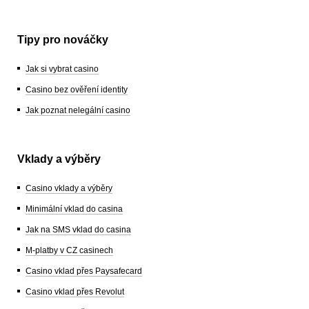
Tipy pro nováčky
Jak si vybrat casino
Casino bez ověření identity
Jak poznat nelegální casino
Vklady a výběry
Casino vklady a výběry
Minimální vklad do casina
Jak na SMS vklad do casina
M-platby v CZ casinech
Casino vklad přes Paysafecard
Casino vklad přes Revolut