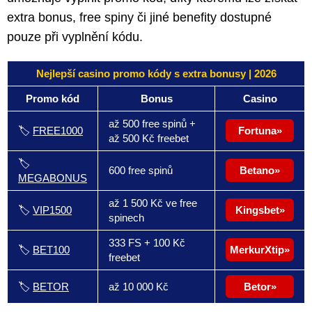
extra bonus, free spiny či jiné benefity dostupné
pouze při vyplnění kódu.
Nejlepší casino promo kódy s extra bonusy | 2026
Promo kód
Bonus
Casino
až 500 free spinů +
🏷️
FREE1000
Fortuna
až 500 Kč freebet
🏷️
600 free spinů
Betano
MEGABONUS
až 1 500 Kč ve free
🏷️
VIP1500
Kingsbet
spinech
333 FS + 100 Kč
🏷️
BET100
MerkurXtip
freebet
🏷️
BETOR
až 10 000 Kč
Betor