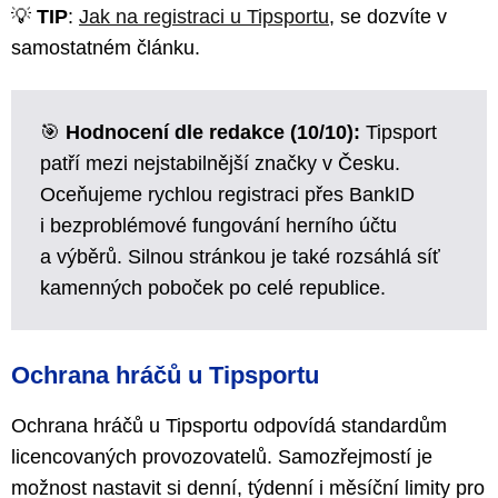
💡
TIP
:
Jak na registraci u Tipsportu
, se dozvíte v
samostatném článku.
🎯
Hodnocení dle redakce (10/10):
Tipsport
patří mezi nejstabilnější značky v Česku.
Oceňujeme rychlou registraci přes BankID
i bezproblémové fungování herního účtu
a výběrů. Silnou stránkou je také rozsáhlá síť
kamenných poboček po celé republice.
Ochrana hráčů u Tipsportu
Ochrana hráčů u Tipsportu odpovídá standardům
licencovaných provozovatelů. Samozřejmostí je
možnost nastavit si denní, týdenní i měsíční limity pro