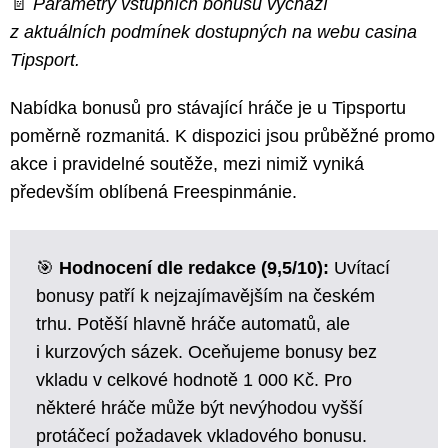
📄
Parametry vstupních bonusů vychází
z aktuálních podmínek dostupných na webu casina
Tipsport.
Nabídka bonusů pro stávající hráče je u Tipsportu
poměrně rozmanitá. K dispozici jsou průběžné promo
akce i pravidelné soutěže, mezi nimiž vyniká
především oblíbená Freespinmánie.
🎯
Hodnocení dle redakce (9,5/10):
Uvítací
bonusy patří k nejzajímavějším na českém
trhu. Potěší hlavně hráče automatů, ale
i kurzových sázek. Oceňujeme bonusy bez
vkladu v celkové hodnotě 1 000 Kč. Pro
některé hráče může být nevýhodou vyšší
protáčecí požadavek vkladového bonusu.