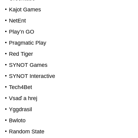
Kajot Games
NetEnt
Play’n GO
Pragmatic Play
Red Tiger
SYNOT Games
SYNOT Interactive
Tech4Bet
Vsaď a hrej
Yggdrasil
Bwloto
Random State