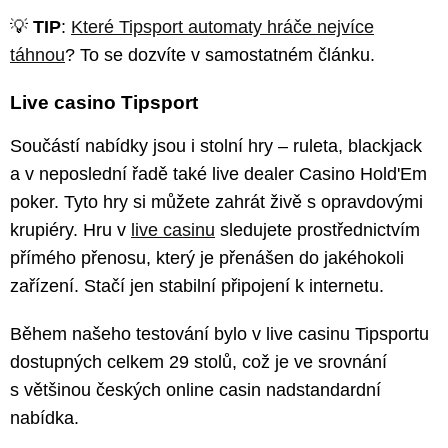
💡
TIP
:
Které Tipsport automaty hráče nejvíce
táhnou
? To se dozvíte v samostatném článku.
Live casino Tipsport
Součástí nabídky jsou i stolní hry – ruleta, blackjack
a v neposlední řadě také live dealer Casino Hold'Em
poker. Tyto hry si můžete zahrát živě s opravdovými
krupiéry. Hru v
live casinu
sledujete prostřednictvím
přímého přenosu, který je přenášen do jakéhokoli
zařízení. Stačí jen stabilní připojení k internetu.
Během našeho testování bylo v live casinu Tipsportu
dostupných celkem 29 stolů, což je ve srovnání
s většinou českých online casin nadstandardní
nabídka.