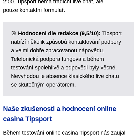
2:00. Tipsport nemá tradiční live chat, ale
pouze kontaktní formulář.
🎯
Hodnocení dle redakce (9,5/10):
Tipsport
nabízí několik způsobů kontaktování podpory
a velmi dobře zpracovanou nápovědu.
Telefonická podpora fungovala během
testování spolehlivě a odpovědi byly věcné.
Nevýhodou je absence klasického live chatu
se skutečným operátorem.
Naše zkušenosti a hodnocení online
casina Tipsport
Během testování online casina Tipsport nás zaujal