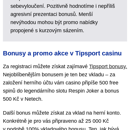
sebevyloučení. Pozitivně hodnotíme i nepříliš
agresivní prezentaci bonusů. Menší
nevýhodou mohou být promo nabídky
propojené s kurzovým sázením.
Bonusy a promo akce v Tipsport casinu
Za registraci můžete získat zajímavé
Tipsport bonusy.
Nejoblíbenějším bonusem je ten bez vkladu – za
založení herního účtu vám casino připíše 500 free
spinů do legendárního slotu Respin Joker a bonus
500 Kč v Netech.
Další bonus můžete získat za vklad na herní konto.
Konkrétně je pro vás připraveno až 25 000 Kč
v podobě 100% vkladového bonusu. Ten, jak bývá