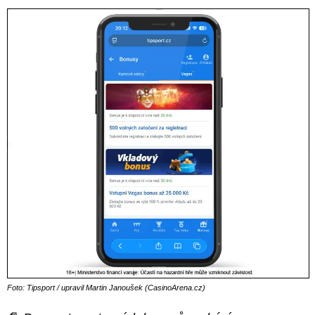
Foto: Tipsport / upravil Martin Janoušek (CasinoArena.cz)