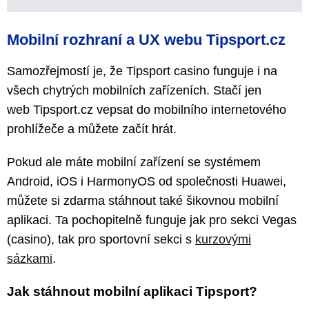
Mobilní rozhraní a UX webu Tipsport.cz
Samozřejmostí je, že Tipsport casino funguje i na
všech chytrých mobilních zařízeních. Stačí jen
web Tipsport.cz vepsat do mobilního internetového
prohlížeče a můžete začít hrát.
Pokud ale máte mobilní zařízení se systémem
Android, iOS i HarmonyOS od společnosti Huawei,
můžete si zdarma stáhnout také šikovnou mobilní
aplikaci. Ta pochopitelně funguje jak pro sekci Vegas
(casino), tak pro sportovní sekci s
kurzovými
sázkami
.
Jak stáhnout mobilní aplikaci Tipsport?