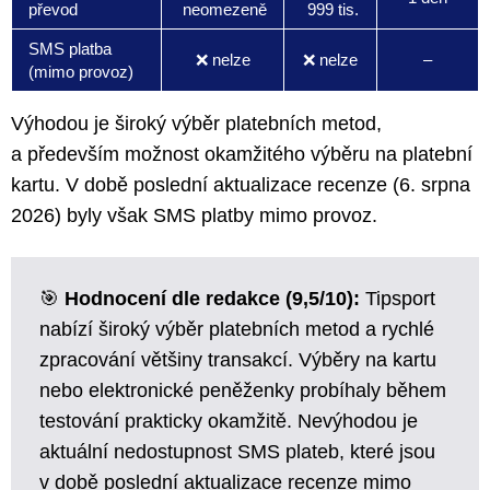
převod
neomezeně
999 tis.
SMS platba
❌ nelze
❌ nelze
–
(mimo provoz)
Výhodou je široký výběr platebních metod,
a především možnost okamžitého výběru na platební
kartu. V době poslední aktualizace recenze (6. srpna
2026) byly však SMS platby mimo provoz.
🎯
Hodnocení dle redakce (9,5/10):
Tipsport
nabízí široký výběr platebních metod a rychlé
zpracování většiny transakcí. Výběry na kartu
nebo elektronické peněženky probíhaly během
testování prakticky okamžitě. Nevýhodou je
aktuální nedostupnost SMS plateb, které jsou
v době poslední aktualizace recenze mimo