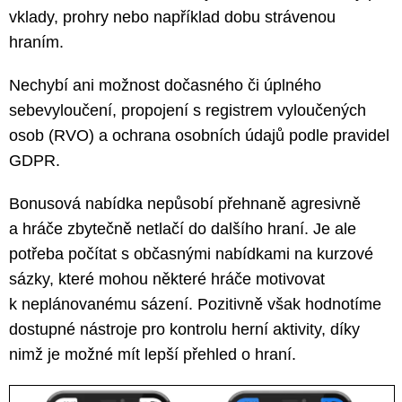
vklady, prohry nebo například dobu strávenou
hraním.
Nechybí ani možnost dočasného či úplného
sebevyloučení, propojení s registrem vyloučených
osob (RVO) a ochrana osobních údajů podle pravidel
GDPR.
Bonusová nabídka nepůsobí přehnaně agresivně
a hráče zbytečně netlačí do dalšího hraní. Je ale
potřeba počítat s občasnými nabídkami na kurzové
sázky, které mohou některé hráče motivovat
k neplánovanému sázení. Pozitivně však hodnotíme
dostupné nástroje pro kontrolu herní aktivity, díky
nimž je možné mít lepší přehled o hraní.