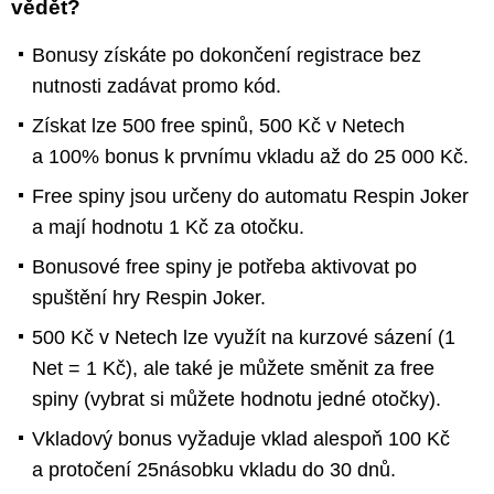
vědět?
Bonusy získáte po dokončení registrace bez
nutnosti zadávat promo kód.
Získat lze 500 free spinů, 500 Kč v Netech
a 100% bonus k prvnímu vkladu až do 25 000 Kč.
Free spiny jsou určeny do automatu Respin Joker
a mají hodnotu 1 Kč za otočku.
Bonusové free spiny je potřeba aktivovat po
spuštění hry Respin Joker.
500 Kč v Netech lze využít na kurzové sázení (1
Net = 1 Kč), ale také je můžete směnit za free
spiny (vybrat si můžete hodnotu jedné otočky).
Vkladový bonus vyžaduje vklad alespoň 100 Kč
a protočení 25násobku vkladu do 30 dnů.