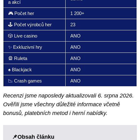
a akcí
🎮 Počet her
1 200+
🕹️ Počet výrobců her
23
🎲 Live casino
ANO
✨ Exkluzivní hry
ANO
🎡 Ruleta
ANO
♠️ Blackjack
ANO
📉 Crash games
ANO
Recenzi jsme naposledy aktualizovali 6. srpna 2026.
Ověřili jsme všechny důležité informace včetně
bonusů, platebních metod i herní nabídky.
Obsah článku