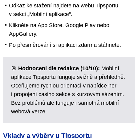
Odkaz ke stažení najdete na webu Tipsportu
v sekci „Mobilní aplikace“.
Klikněte na App Store, Google Play nebo
AppGallery.
Po přesměrování si aplikaci zdarma stáhnete.
🎯
Hodnocení dle redakce (10/10):
Mobilní
aplikace Tipsportu funguje svižně a přehledně.
Oceňujeme rychlou orientaci v nabídce her
i propojení casino sekce s kurzovým sázením.
Bez problémů ale funguje i samotná mobilní
webová verze.
Vklady a výběry u Tipsportu