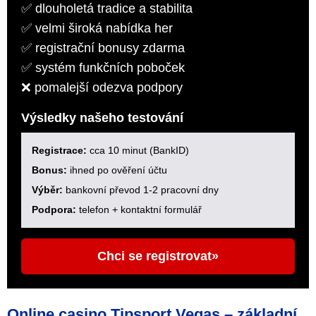
✅ dlouholetá tradice a stabilita
✅ velmi široká nabídka her
✅ registrační bonusy zdarma
✅ systém funkčních poboček
❌ pomalejší odezva podpory
Výsledky našeho testování
Registrace:
cca 10 minut (BankID)
Bonus:
ihned po ověření účtu
Výběr:
bankovní převod 1-2 pracovní dny
Podpora:
telefon + kontaktní formulář
Chci se registrovat
Online casino Tipsport Vegas – základní