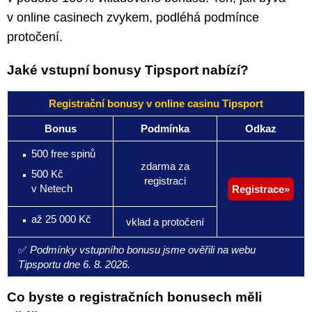
v online casinech zvykem, podléhá podmínce
protočení.
Jaké vstupní bonusy Tipsport nabízí?
Registrační bonusy v online casinu Tipsport
Bonus
Podmínka
Odkaz
500 free spinů
zdarma za
500 Kč
registraci
v Netech
Registrace
až 25 000 Kč
vklad a protočení
✅
Podmínky vstupního bonusu jsme ověřili na webu
Tipsportu dne 6. 8. 2026.
Co byste o registračních bonusech měli