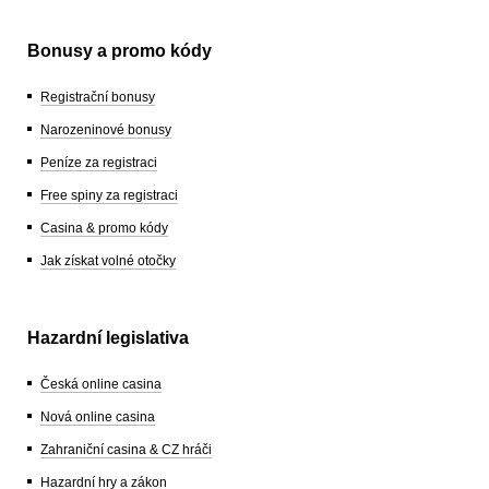
Bonusy a promo kódy
Registrační bonusy
Narozeninové bonusy
Peníze za registraci
Free spiny za registraci
Casina & promo kódy
Jak získat volné otočky
Hazardní legislativa
Česká online casina
Nová online casina
Zahraniční casina & CZ hráči
Hazardní hry a zákon