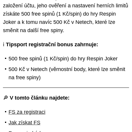
založení účtu, jeho ověření a nastavení herních limitů
získáte 500 free spinů (1 Kč/spin) do hry Respin
Joker a k tomu navíc 500 Kč v Netech, které lze
směnit na další free spiny.
ℹ️
Tipsport registrační bonus zahrnuje:
500 free spinů (1 Kč/spin) do hry Respin Joker
500 Kč v Netech (věrnostní body, které lze směnit
na free spiny)
🔎
V tomto článku najdete:
FS za registraci
Jak získat FS