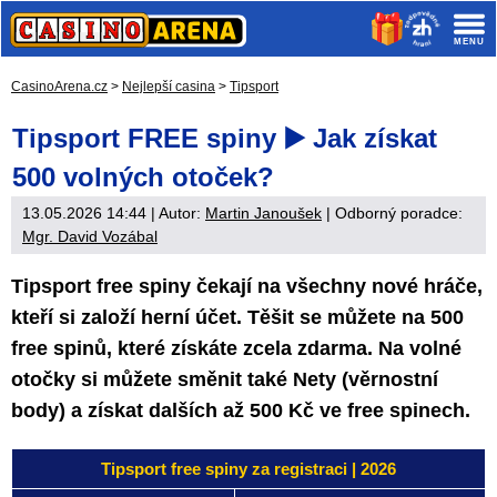
CasinoArena.cz
>
Nejlepší casina
>
Tipsport
Tipsport FREE spiny ▶️ Jak získat
500 volných otoček?
13.05.2026 14:44
| Autor:
Martin Janoušek
| Odborný poradce:
Mgr. David Vozábal
Tipsport free spiny čekají na všechny nové hráče,
kteří si založí herní účet. Těšit se můžete na 500
free spinů, které získáte zcela zdarma. Na volné
otočky si můžete směnit také Nety (věrnostní
body) a získat dalších až 500 Kč ve free spinech.
Tipsport free spiny za registraci | 2026