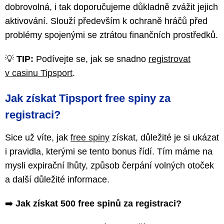
dobrovolná, i tak doporučujeme důkladně zvážit jejich
aktivování. Slouží především k ochraně hráčů před
problémy spojenými se ztrátou finančních prostředků.
💡
TIP:
Podívejte se, jak se snadno
registrovat
v casinu Tipsport
.
Jak získat Tipsport free spiny za
registraci?
Sice už víte, jak
free spiny
získat, důležité je si ukázat
i pravidla, kterými se tento bonus řídí. Tím máme na
mysli expirační lhůty, způsob čerpání volných otoček
a další důležité informace.
➡️
Jak získat 500 free spinů za registraci?