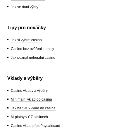
Jak se daní výhry
Tipy pro nováčky
Jak si vybrat casino
Casino bez ověření identity
Jak poznat nelegální casino
Vklady a výběry
Casino vklady a výběry
Minimální vklad do casina
Jak na SMS vklad do casina
M-platby v CZ casinech
Casino vklad přes Paysafecard