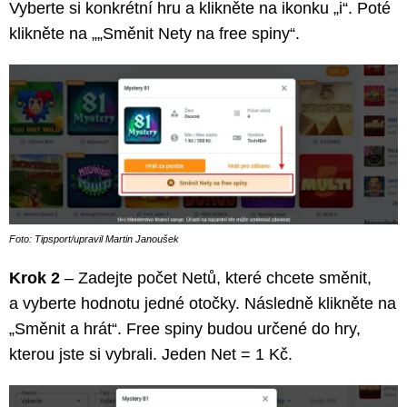
Vyberte si konkrétní hru a klikněte na ikonku „i“. Poté
klikněte na „„Směnit Nety na free spiny“.
Foto: Tipsport/upravil Martin Janoušek
Krok 2
– Zadejte počet Netů, které chcete směnit,
a vyberte hodnotu jedné otočky. Následně klikněte na
„Směnit a hrát“. Free spiny budou určené do hry,
kterou jste si vybrali. Jeden Net = 1 Kč.