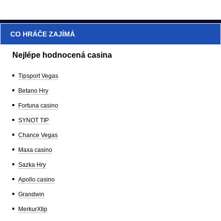
CO HRÁČE ZAJÍMÁ
Nejlépe hodnocená casina
Tipsport Vegas
Betano Hry
Fortuna casino
SYNOT TIP
Chance Vegas
Maxa casino
Sazka Hry
Apollo casino
Grandwin
MerkurXtip