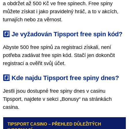
a obdržet až 500 Kč ve free spinech. Free spiny
můžete získat i jako pravidelný hráč, a to v akcích,
turnajích nebo za věrnost.
#️⃣ Je vyžadován Tipsport free spin kód?
Abyste 500 free spinů za registraci získali, není
potřeba zadávat free spin kód. Stačí jen dokončit
registraci a ověřit svůj účet.
#️⃣ Kde najdu Tipsport free spiny dnes?
Jestli jsou dostupné free spiny dnes v casinu
Tipsport, najdete v sekci „Bonusy“ na stránkách
casina.
TIPSPORT CASINO – PŘEHLED DŮLEŽITÝCH