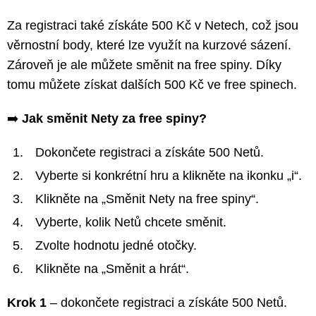
Za registraci také získáte 500 Kč v Netech, což jsou
věrnostní body, které lze využít na kurzové sázení.
Zároveň je ale můžete směnit na free spiny. Díky
tomu můžete získat dalších 500 Kč ve free spinech.
➡️
Jak směnit Nety za free spiny?
Dokončete registraci a získáte 500 Netů.
Vyberte si konkrétní hru a klikněte na ikonku „i“.
Klikněte na „Směnit Nety na free spiny“.
Vyberte, kolik Netů chcete směnit.
Zvolte hodnotu jedné otočky.
Klikněte na „Směnit a hrát“.
Krok 1
– dokončete registraci a získáte 500 Netů.