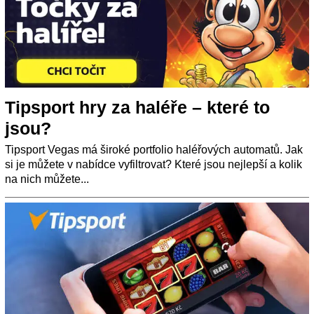
Tipsport hry za haléře – které to
jsou?
Tipsport Vegas má široké portfolio haléřových automatů. Jak
si je můžete v nabídce vyfiltrovat? Které jsou nejlepší a kolik
na nich můžete...