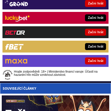
Začni hrát
Začni hrát
Začni hrát
Začni hrát
Začni hrát
Hrajte zodpovědně. 18+ | Ministerstvo financí varuje: Účastí na
hazardní hře může vzniknout závislost.
SOUVISEJÍCÍ ČLÁNKY