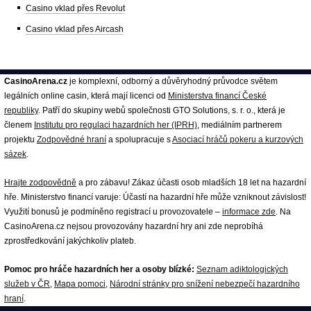
Casino vklad přes Revolut
Casino vklad přes Aircash
CasinoArena.cz
je komplexní, odborný a důvěryhodný průvodce světem
legálních online casin, která mají licenci od
Ministerstva financí České
republiky
. Patří do skupiny webů společnosti GTO Solutions, s. r. o., která je
členem
Institutu pro regulaci hazardních her (IPRH)
, mediálním partnerem
projektu
Zodpovědné hraní
a spolupracuje s
Asociací hráčů pokeru a kurzových
sázek
.
Hrajte zodpovědně
a pro zábavu! Zákaz účasti osob mladších 18 let na hazardní
hře. Ministerstvo financí varuje: Účastí na hazardní hře může vzniknout závislost!
Využití bonusů je podmíněno registrací u provozovatele –
informace zde
. Na
CasinoArena.cz nejsou provozovány hazardní hry ani zde neprobíhá
zprostředkování jakýchkoliv plateb.
Pomoc pro hráče hazardních her a osoby blízké:
Seznam adiktologických
služeb v ČR
,
Mapa pomoci
,
Národní stránky pro snížení nebezpečí hazardního
hraní
.