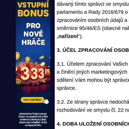
dávaný tímto správci ve smyslu 
parlamentu a Rady 2016/679 o o
zpracováním osobních údajů a 
směrnice 95/46/ES (obecné naří
„
nařízení
“).
3. ÚČEL ZPRACOVÁNÍ OSO
3.1. Účelem zpracování Vašich 
a činění jiných marketingových
sdělení Vám mohou být správce
správce.
3.2. Ze strany správce nedochá
rozhodování ve smyslu čl. 22 na
4. DOBA ULOŽENÍ OSOBNÍC