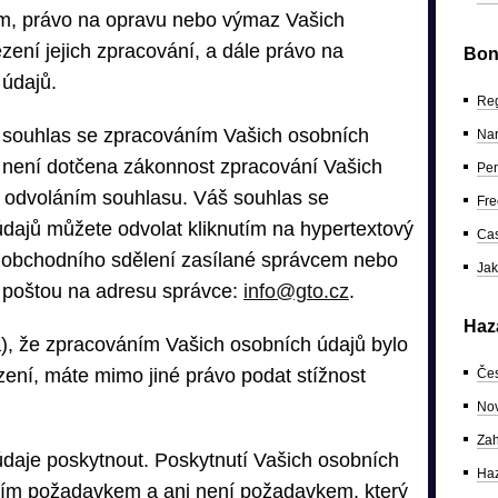
m, právo na opravu nebo výmaz Vašich
ení jejich zpracování, a dále právo na
Bon
 údajů.
Reg
t souhlas se zpracováním Vašich osobních
Nar
k není dotčena zákonnost zpracování Vašich
Pen
 odvoláním souhlasu. Váš souhlas se
Fre
dajů můžete odvolat kliknutím na hypertextový
Cas
 obchodního sdělení zasílané správcem nebo
Jak
 poštou na adresu správce:
info@gto.cz
.
Haza
), že zpracováním Vašich osobních údajů bylo
zení, máte mimo jiné právo podat stížnost
Čes
Nov
Zah
daje poskytnout. Poskytnutí Vašich osobních
Haz
ním požadavkem a ani není požadavkem, který