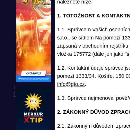
naleznete níže.
1. TOTOŽNOST A KONTAKT
1.1. Správcem Vašich osobních
s.r.o., se sídlem Na pomezí 13
zapsaná v obchodním rejstřík
vložka 175772 (dále jen jako "
s
1.2. Kontaktní údaje správce js
pomezí 1333/34, Košíře, 150 00
info@gto.cz
.
1.3. Správce nejmenoval pověř
2. ZÁKONNÝ DŮVOD ZPRAC
2.1. Zákonným důvodem zpraco