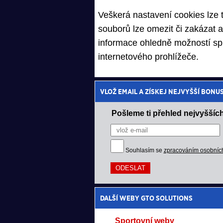
Veškerá nastavení cookies lze t
souborů lze omezit či zakázat a
informace ohledně možností sp
internetového prohlížeče.
VLOŽ EMAIL A ZÍSKEJ NEJVYŠŠÍ BONU
Pošleme ti přehled nejvyšších
Souhlasím se
zpracováním osobníc
DALŠÍ WEBY GTO SOLUTIONS
Sportovní weby