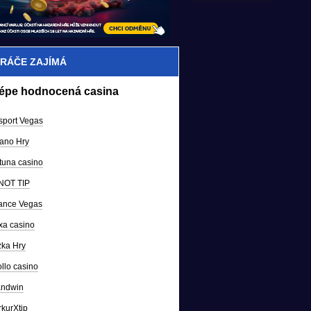
RÁČE ZAJÍMÁ
lépe hodnocená casina
sport Vegas
ano Hry
tuna casino
NOT TIP
ance Vegas
a casino
ka Hry
llo casino
andwin
kurXtip