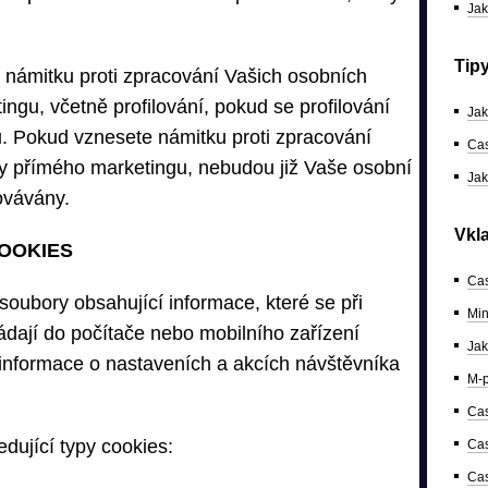
Jak
Tip
t námitku proti zpracování Vašich osobních
ngu, včetně profilování, pokud se profilování
Jak
. Pokud vznesete námitku proti zpracování
Cas
ly přímého marketingu, nebudou již Vaše osobní
Jak
ovávány.
Vkl
COOKIES
Cas
soubory obsahující informace, které se při
Min
dají do počítače nebo mobilního zařízení
Jak
informace o nastaveních a akcích návštěvníka
M-p
Cas
dující typy cookies:
Cas
Cas