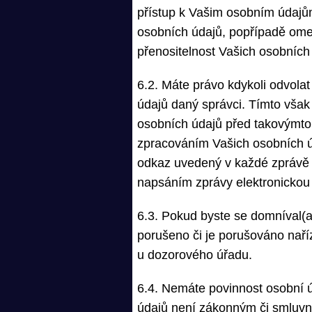
přístup k Vašim osobním údajů
osobních údajů, popřípadě omez
přenositelnost Vašich osobních
6.2. Máte právo kdykoli odvola
údajů daný správci. Tímto vša
osobních údajů před takovýmto
zpracováním Vašich osobních ú
odkaz uvedený v každé zprávě
napsáním zprávy elektronickou
6.3. Pokud byste se domníval(a
porušeno či je porušováno naří
u dozorového úřadu.
6.4. Nemáte povinnost osobní ú
údajů není zákonným či smluv