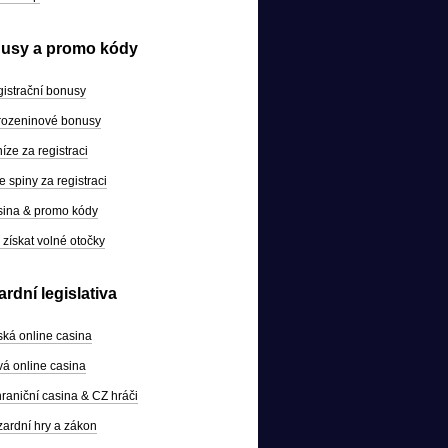
usy a promo kódy
istrační bonusy
ozeninové bonusy
íze za registraci
e spiny za registraci
ina & promo kódy
 získat volné otočky
rdní legislativa
ká online casina
á online casina
raniční casina & CZ hráči
ardní hry a zákon