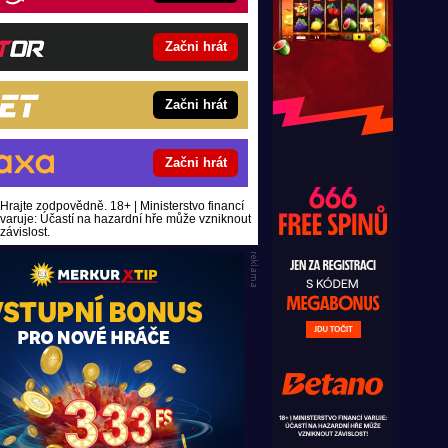
Začni hrát
Začni hrát
Začni hrát
Hrajte zodpovědně. 18+ | Ministerstvo financí
varuje: Účastí na hazardní hře může vzniknout
závislost.