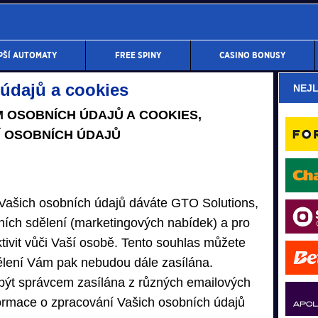
PŠÍ AUTOMATY
FREE SPINY
CASINO BONUSY
údajů a cookies
NEJL
 OSOBNÍCH ÚDAJŮ A COOKIES,
 OSOBNÍCH ÚDAJŮ
Vašich osobních údajů dáváte GTO Solutions,
dních sdělení (marketingových nabídek) a pro
tivit vůči Vaší osobě. Tento souhlas můžete
ělení Vám pak nebudou dále zasílána.
ýt správcem zasílána z různých emailových
formace o zpracování Vašich osobních údajů