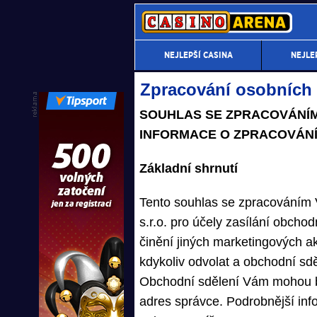
NEJLEPŠÍ CASINA
NEJLE
Zpracování osobních 
SOUHLAS SE ZPRACOVÁNÍM
INFORMACE O ZPRACOVÁNÍ
Základní shrnutí
Tento souhlas se zpracováním 
s.r.o. pro účely zasílání obcho
činění jiných marketingových ak
kdykoliv odvolat a obchodní sd
Obchodní sdělení Vám mohou b
adres správce. Podrobnější in