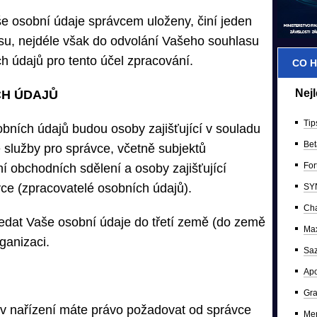
e osobní údaje správcem uloženy, činí jeden
su, nejdéle však do odvolání Vašeho souhlasu
 údajů pro tento účel zpracování.
CO H
Nej
CH ÚDAJŮ
Tip
obních údajů budou osoby zajišťující v souladu
Bet
služby pro správce, včetně subjektů
For
ní obchodních sdělení a osoby zajišťující
ce (zpracovatelé osobních údajů).
SY
Ch
edat Vaše osobní údaje do třetí země (do země
Max
ganizaci.
Saz
Apo
Gr
v nařízení máte právo požadovat od správce
Mer