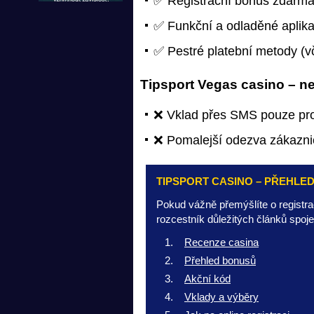
✅ Registrační bonus zdarm
✅ Funkční a odladěné aplik
✅ Pestré platební metody (v
Tipsport Vegas casino – n
❌ Vklad přes SMS pouze pro
❌ Pomalejší odezva zákazni
TIPSPORT CASINO – PŘEHLE
Pokud vážně přemýšlíte o registrac
rozcestník důležitých článků spoj
Recenze casina
Přehled bonusů
Akční kód
Vklady a výběry