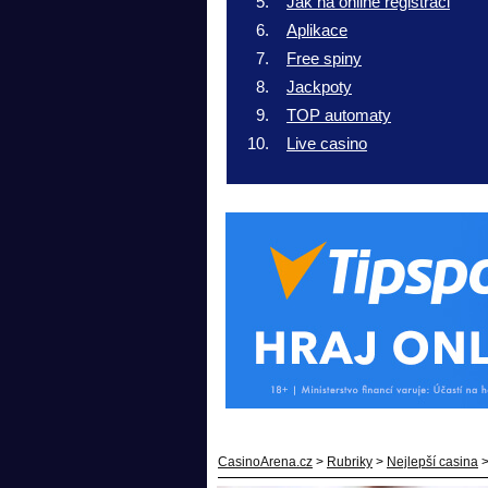
Jak na online registraci
Aplikace
Free spiny
Jackpoty
TOP automaty
Live casino
CasinoArena.cz
>
Rubriky
>
Nejlepší casina