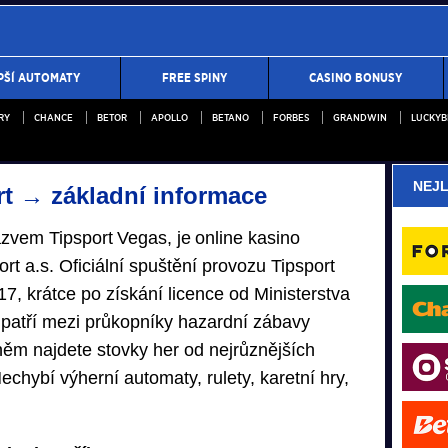
PŠÍ AUTOMATY
FREE SPINY
CASINO BONUSY
RY
CHANCE
BETOR
APOLLO
BETANO
FORBES
GRANDWIN
LUCKYB
NEJL
rt → základní informace
zvem Tipsport Vegas, je online kasino
t a.s. Oficiální spuštění provozu Tipsport
7, krátce po získání licence od Ministerstva
k patří mezi průkopníky hazardní zábavy
něm najdete stovky her od nejrůznějších
chybí výherní automaty, rulety, karetní hry,