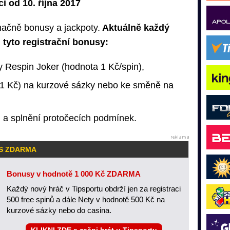
i od 10. října 2017
načně bonusy a jackpoty.
Aktuálně každý
 tyto registrační bonusy:
y Respin Joker (hodnota 1 Kč/spin),
 1 Kč) na kurzové sázky nebo ke směně na
 a splnění protočecích podmínek.
US ZDARMA
Bonusy v hodnotě 1 000 Kč ZDARMA
Každý nový hráč v Tipsportu obdrží jen za registraci
500 free spinů a dále Nety v hodnotě 500 Kč na
kurzové sázky nebo do casina.