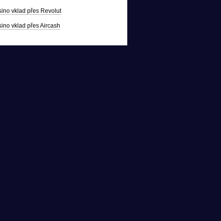
ino vklad přes Revolut
ino vklad přes Aircash