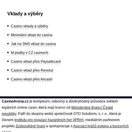
Vklady a výběry
Casino vklady a výběry
Minimální vklad do casina
Jak na SMS vklad do casina
M-platby v CZ casinech
Casino vklad přes Paysafecard
Casino vklad přes Revolut
Casino vklad přes Aircash
CasinoArena.cz
je komplexní, odborný a důvěryhodný průvodce světem
legálních online casin, která mají licenci od
Ministerstva financí České
republiky
. Patří do skupiny webů společnosti GTO Solutions, s. r. o., která je
členem
Institutu pro regulaci hazardních her (IPRH)
, mediálním partnerem
projektu
Zodpovědné hraní
a spolupracuje s
Asociací hráčů pokeru a kurzových