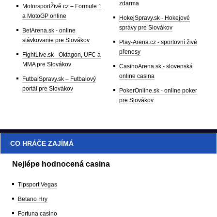
zdarma
MotorsportŽivě.cz – Formule 1
a MotoGP online
HokejSpravy.sk - Hokejové
správy pre Slovákov
BetArena.sk - online
stávkovanie pre Slovákov
Play-Arena.cz - sportovní živé
přenosy
FightLive.sk - Oktagon, UFC a
MMA pre Slovákov
CasinoArena.sk - slovenská
online casina
FutbalSpravy.sk – Futbalový
portál pre Slovákov
PokerOnline.sk - online poker
pre Slovákov
CO HRÁČE ZAJÍMÁ
Nejlépe hodnocená casina
Tipsport Vegas
Betano Hry
Fortuna casino