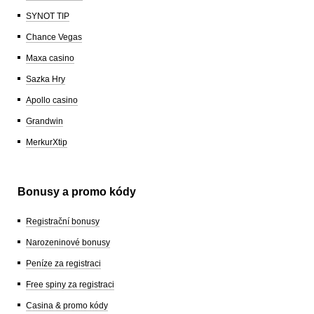
SYNOT TIP
Chance Vegas
Maxa casino
Sazka Hry
Apollo casino
Grandwin
MerkurXtip
Bonusy a promo kódy
Registrační bonusy
Narozeninové bonusy
Peníze za registraci
Free spiny za registraci
Casina & promo kódy