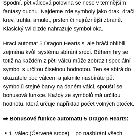
Spodní, pětiválcová polovina se nese v temnějším
fantasy duchu. Najdeme zde symboly jako drak, dračí
krev, truhla, amulet, prsten či nejrůznější zbraně.
Klasický Wild zde nahrazuje symbol oka.
Hrací automat 5 Dragon Hearts si ale hráči oblíbili
zejména kvůli systému sbírání srdcí. Během hry se
totiž na každém z pěti válců může zobrazit speciální
symbol s určitou číselnou hodnotou. Ten se sbírá do
ukazatele pod válcem a jakmile nasbíráte pět
symbolů stejné barvy na daném válci, spouští se
bonusová funkce. Každý ze symbolů má určitou
hodnotu, která určuje například počet
volných otoček
.
➡️ Bonusové funkce automatu 5 Dragon Hearts:
1. válec (Červené srdce) – po nasbírání všech