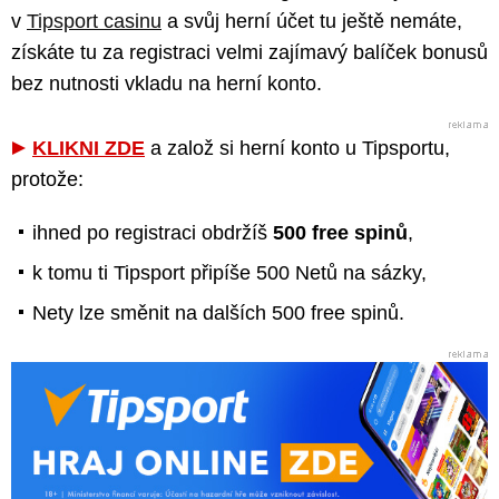
v
Tipsport casinu
a svůj herní účet tu ještě nemáte,
získáte tu za registraci velmi zajímavý balíček bonusů
bez nutnosti vkladu na herní konto.
KLIKNI ZDE
a založ si herní konto u Tipsportu,
protože:
ihned po registraci obdržíš
500 free spinů
,
k tomu ti Tipsport připíše 500 Netů na sázky,
Nety lze směnit na dalších 500 free spinů.