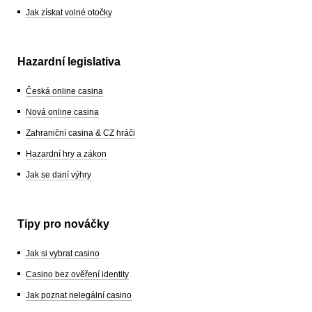
Jak získat volné otočky
Hazardní legislativa
Česká online casina
Nová online casina
Zahraniční casina & CZ hráči
Hazardní hry a zákon
Jak se daní výhry
Tipy pro nováčky
Jak si vybrat casino
Casino bez ověření identity
Jak poznat nelegální casino