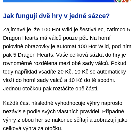
Jak fungují dvě hry v jedné sázce?
Zajímavé je, že 100 Hot Wild je šestiválec, zatímco 5
Dragon Hearts má válců pouze pět. Na horní
polovině obrazovky je automat 100 Hot Wild, pod ním
pak 5 Dragon Hearts. Vaše celková sázka do hry je
rovnoměrně rozdělena mezi obě sady válců. Pokud
tedy například vsadíte 20 Kč, 10 Kč se automaticky
vloží do horní sady válců a 10 Kč do té spodní.
Jednou otočkou pak roztáčíte obě části.
Každá část následně vyhodnocuje výhry naprosto
nezávisle podle svých vlastních pravidel. Případné
výhry z obou her se nakonec sčítají a zobrazují jako
celková výhra za otočku.