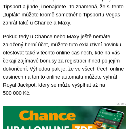
Tipsport a jinde ji nenajdete. To znamená, že si tento
„tuplák“ můžete kromě samotného Tipsportu Vegas
zahrát také u Chance a Maxy.
Pokud tedy u Chance nebo Maxy ještě nemáte
založený herní účet, můžete tuto exkluzivní novinku
otestovat také v těchto online casinech, kde na vás
čekají zajímavé
bonusy za registraci ihned
po jejím
dokončení. Výhodou pak je, že ve všech třech online
casinech na tomto online automatu můžete vyhrát
Royal Jackpot, který se může vyšplhat až na
500 000 Kč.