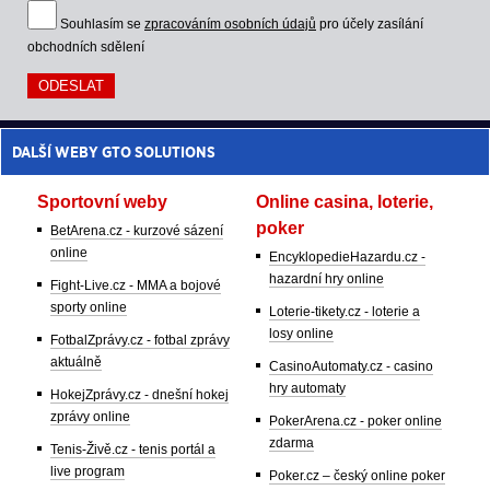
Souhlasím se
zpracováním osobních údajů
pro účely zasílání
obchodních sdělení
DALŠÍ WEBY GTO SOLUTIONS
Sportovní weby
Online casina, loterie,
poker
BetArena.cz - kurzové sázení
online
EncyklopedieHazardu.cz -
hazardní hry online
Fight-Live.cz - MMA a bojové
sporty online
Loterie-tikety.cz - loterie a
losy online
FotbalZprávy.cz - fotbal zprávy
aktuálně
CasinoAutomaty.cz - casino
hry automaty
HokejZprávy.cz - dnešní hokej
zprávy online
PokerArena.cz - poker online
zdarma
Tenis-Živě.cz - tenis portál a
live program
Poker.cz – český online poker