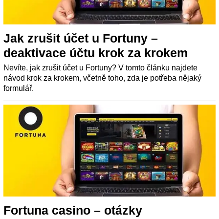
Jak zrušit účet u Fortuny –
deaktivace účtu krok za krokem
Nevíte, jak zrušit účet u Fortuny? V tomto článku najdete
návod krok za krokem, včetně toho, zda je potřeba nějaký
formulář.
Fortuna casino – otázky