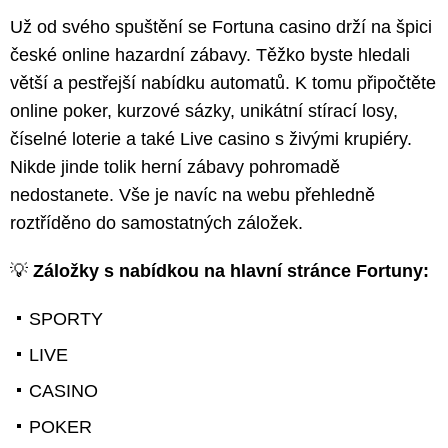
Už od svého spuštění se Fortuna casino drží na špici
české online hazardní zábavy. Těžko byste hledali
větší a pestřejší nabídku automatů. K tomu připočtěte
online poker, kurzové sázky, unikátní stírací losy,
číselné loterie a také Live casino s živými krupiéry.
Nikde jinde tolik herní zábavy pohromadě
nedostanete. Vše je navíc na webu přehledně
roztříděno do samostatných záložek.
💡
Záložky s nabídkou na hlavní stránce Fortuny:
SPORTY
LIVE
CASINO
POKER