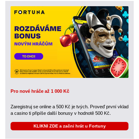
Pro nové hráče až 1 000 Kč
Zaregistruj se online a 500 Kč je tvých. Proveď první vklad
a casino ti připíše další bonusy v hodnotě 500 Kč.
KLIKNI ZDE a začni hrát u Fortuny