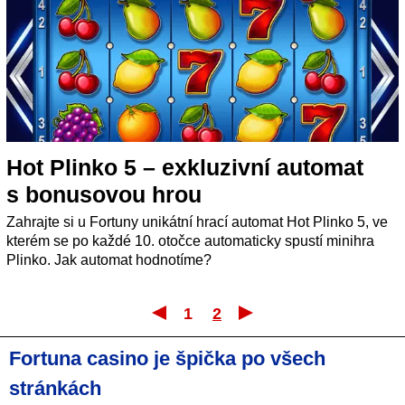
Hot Plinko 5 – exkluzivní automat
s bonusovou hrou
Zahrajte si u Fortuny unikátní hrací automat Hot Plinko 5, ve
kterém se po každé 10. otočce automaticky spustí minihra
Plinko. Jak automat hodnotíme?
1
2
První
Poslední
Fortuna casino je špička po všech
stránkách