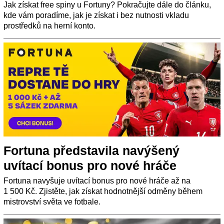
Jak získat free spiny u Fortuny? Pokračujte dále do článku,
kde vám poradíme, jak je získat i bez nutnosti vkladu
prostředků na herní konto.
Fortuna představila navýšený
uvítací bonus pro nové hráče
Fortuna navyšuje uvítací bonus pro nové hráče až na
1 500 Kč. Zjistěte, jak získat hodnotnější odměny během
mistrovství světa ve fotbale.