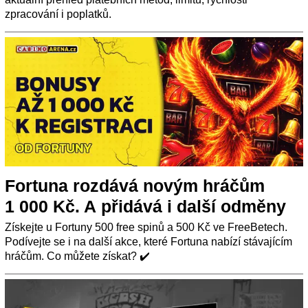
zpracování i poplatků.
Fortuna rozdává novým hráčům
1 000 Kč. A přidává i další odměny
Získejte u Fortuny 500 free spinů a 500 Kč ve FreeBetech.
Podívejte se i na další akce, které Fortuna nabízí stávajícím
hráčům. Co můžete získat? ✔️