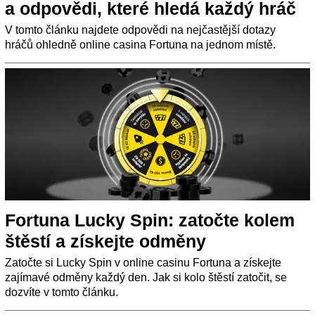
a odpovědi, které hledá každý hráč
V tomto článku najdete odpovědi na nejčastější dotazy
hráčů ohledně online casina Fortuna na jednom místě.
Fortuna Lucky Spin: zatočte kolem
štěstí a získejte odměny
Zatočte si Lucky Spin v online casinu Fortuna a získejte
zajímavé odměny každý den. Jak si kolo štěstí zatočit, se
dozvíte v tomto článku.