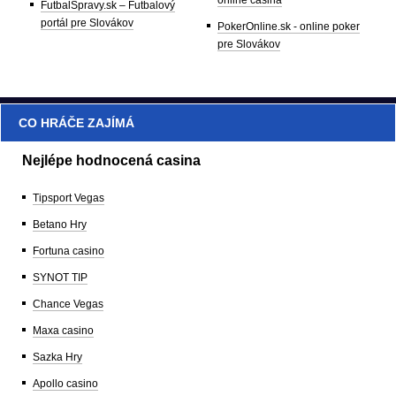
online casina
FutbalSpravy.sk – Futbalový
portál pre Slovákov
PokerOnline.sk - online poker
pre Slovákov
CO HRÁČE ZAJÍMÁ
Nejlépe hodnocená casina
Tipsport Vegas
Betano Hry
Fortuna casino
SYNOT TIP
Chance Vegas
Maxa casino
Sazka Hry
Apollo casino