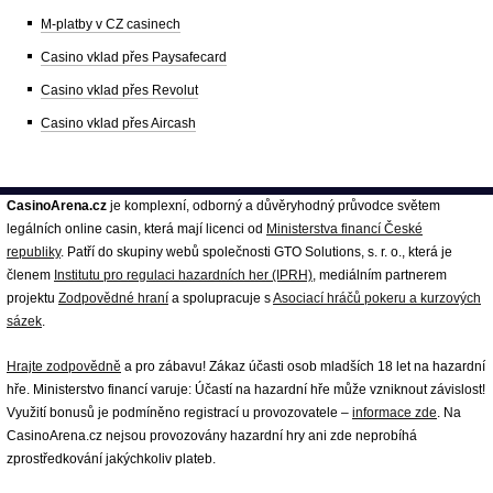
M-platby v CZ casinech
Casino vklad přes Paysafecard
Casino vklad přes Revolut
Casino vklad přes Aircash
CasinoArena.cz
je komplexní, odborný a důvěryhodný průvodce světem
legálních online casin, která mají licenci od
Ministerstva financí České
republiky
. Patří do skupiny webů společnosti GTO Solutions, s. r. o., která je
členem
Institutu pro regulaci hazardních her (IPRH)
, mediálním partnerem
projektu
Zodpovědné hraní
a spolupracuje s
Asociací hráčů pokeru a kurzových
sázek
.
Hrajte zodpovědně
a pro zábavu! Zákaz účasti osob mladších 18 let na hazardní
hře. Ministerstvo financí varuje: Účastí na hazardní hře může vzniknout závislost!
Využití bonusů je podmíněno registrací u provozovatele –
informace zde
. Na
CasinoArena.cz nejsou provozovány hazardní hry ani zde neprobíhá
zprostředkování jakýchkoliv plateb.