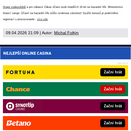
Hrajte zodpovědně
a pro zábavu! Zákaz účasti osob mladších 18 let na hazardní hře. Ministerstvo
financí varuje: Účastí na hazardní hře může vzniknout závislost! Využití bonusů je podmíněno
registrací u provozovatele -
více zde
.
09.04.2026 21:09
| Autor:
Michal Foltýn
NEJLEPŠÍ ONLINE CASINA
Začni hrát
Začni hrát
Začni hrát
Začni hrát