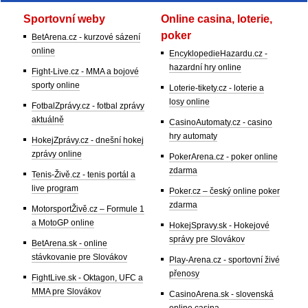
Sportovní weby
Online casina, loterie,
poker
BetArena.cz - kurzové sázení
online
EncyklopedieHazardu.cz -
hazardní hry online
Fight-Live.cz - MMA a bojové
sporty online
Loterie-tikety.cz - loterie a
losy online
FotbalZprávy.cz - fotbal zprávy
aktuálně
CasinoAutomaty.cz - casino
hry automaty
HokejZprávy.cz - dnešní hokej
zprávy online
PokerArena.cz - poker online
zdarma
Tenis-Živě.cz - tenis portál a
live program
Poker.cz – český online poker
zdarma
MotorsportŽivě.cz – Formule 1
a MotoGP online
HokejSpravy.sk - Hokejové
správy pre Slovákov
BetArena.sk - online
stávkovanie pre Slovákov
Play-Arena.cz - sportovní živé
přenosy
FightLive.sk - Oktagon, UFC a
MMA pre Slovákov
CasinoArena.sk - slovenská