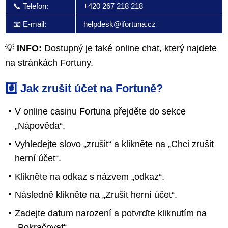
📞 Telefon:
+420 267 218 218
📧 E-mail:
helpdesk@ifortuna.cz
💡
INFO:
Dostupný je také online chat, který najdete
na stránkách Fortuny.
#️⃣ Jak zrušit účet na Fortuně?
V online casinu Fortuna přejděte do sekce
„Nápověda“.
Vyhledejte slovo „zrušit“ a klikněte na „Chci zrušit
herní účet“.
Klikněte na odkaz s názvem „odkaz“.
Následně klikněte na „Zrušit herní účet“.
Zadejte datum narození a potvrďte kliknutím na
„Pokračovat“.