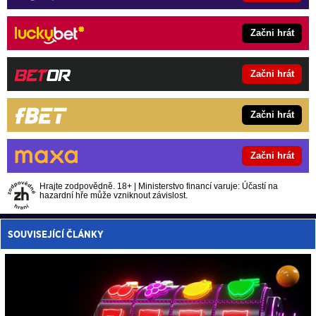
Začni hrát
Začni hrát
Začni hrát
Začni hrát
Hrajte zodpovědně. 18+ | Ministerstvo financí varuje: Účastí na
hazardní hře může vzniknout závislost.
SOUVISEJÍCÍ ČLÁNKY