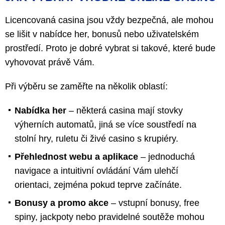
Licencovaná casina jsou vždy bezpečná, ale mohou
se lišit v nabídce her, bonusů nebo uživatelském
prostředí. Proto je dobré vybrat si takové, které bude
vyhovovat právě Vám.
Při výběru se zaměřte na několik oblastí:
Nabídka her
– některá casina mají stovky
výherních automatů, jiná se více soustředí na
stolní hry, ruletu či živé casino s krupiéry.
Přehlednost webu a aplikace
– jednoduchá
navigace a intuitivní ovládání Vám ulehčí
orientaci, zejména pokud teprve začínáte.
Bonusy a promo akce
– vstupní bonusy, free
spiny, jackpoty nebo pravidelné soutěže mohou