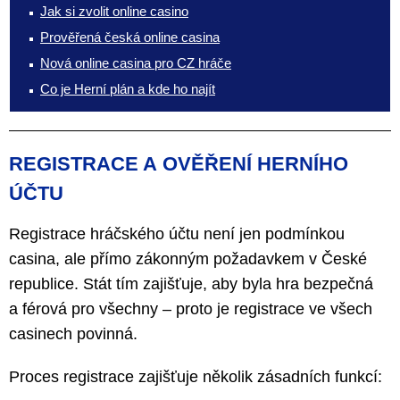
Jak si zvolit online casino
Prověřená česká online casina
Nová online casina pro CZ hráče
Co je Herní plán a kde ho najít
REGISTRACE A OVĚŘENÍ HERNÍHO
ÚČTU
Registrace hráčského účtu není jen podmínkou
casina, ale přímo zákonným požadavkem v České
republice. Stát tím zajišťuje, aby byla hra bezpečná
a férová pro všechny – proto je registrace ve všech
casinech povinná.
Proces registrace zajišťuje několik zásadních funkcí: