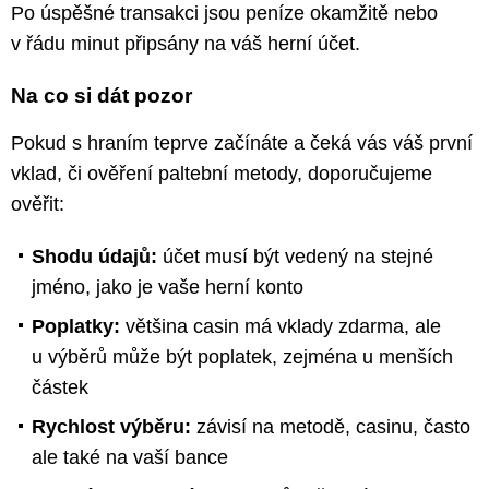
Po úspěšné transakci jsou peníze okamžitě nebo
v řádu minut připsány na váš herní účet.
Na co si dát pozor
Pokud s hraním teprve začínáte a čeká vás váš první
vklad, či ověření paltební metody, doporučujeme
ověřit:
Shodu údajů:
účet musí být vedený na stejné
jméno, jako je vaše herní konto
Poplatky:
většina casin má vklady zdarma, ale
u výběrů může být poplatek, zejména u menších
částek
Rychlost výběru:
závisí na metodě, casinu, často
ale také na vaší bance