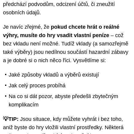
předchází podvodům, odcizení účtů, či zneužití
osobních údajů.
Je navíc zřejmé, že
pokud chcete hrát o reálné
výhry, musíte do hry vsadit vlastní peníze
– což
bez vkladu není možné. Tudíž vklady (a samozřejmě
také výběry) jsou nedílnou součástí hazardní zábavy
a je dobré si o nich něco říci. Vysvětlíme si:
Jaké způsoby vkladů a výběrů existují
Jak celý proces probíhá
Na co si dát pozor, abyste předešli zbytečným
komplikacím
💡TIP:
Jsou situace, kdy můžete vyhrát i bez toho,
aniž byste do hry vložili vlastní prostředky. Některá