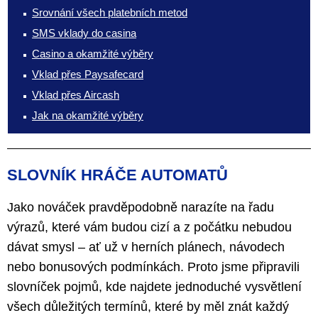
Srovnání všech platebních metod
SMS vklady do casina
Casino a okamžité výběry
Vklad přes Paysafecard
Vklad přes Aircash
Jak na okamžité výběry
SLOVNÍK HRÁČE AUTOMATŮ
Jako nováček pravděpodobně narazíte na řadu
výrazů, které vám budou cizí a z počátku nebudou
dávat smysl – ať už v herních plánech, návodech
nebo bonusových podmínkách. Proto jsme připravili
slovníček pojmů, kde najdete jednoduché vysvětlení
všech důležitých termínů, které by měl znát každý