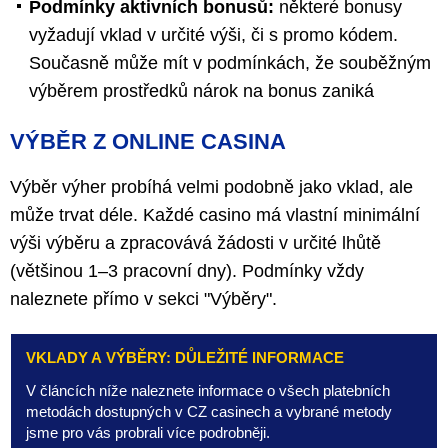
Podmínky aktivních bonusů:
některé bonusy
vyžadují vklad v určité výši, či s promo kódem.
Současně může mít v podmínkách, že souběžným
výběrem prostředků nárok na bonus zaniká
VÝBĚR Z ONLINE CASINA
Výběr výher probíhá velmi podobně jako vklad, ale
může trvat déle. Každé casino má vlastní minimální
výši výběru a zpracovává žádosti v určité lhůtě
(většinou 1–3 pracovní dny). Podmínky vždy
naleznete přímo v sekci "Výběry".
VKLADY A VÝBĚRY: DŮLEŽITÉ INFORMACE
V článcích níže naleznete informace o všech platebních
metodách dostupných v CZ casinech a vybrané metody
jsme pro vás probrali více podrobněji.