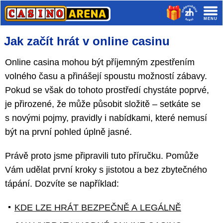
Jak začít hrát v online casinu
Online casina mohou být příjemným zpestřením
volného času a přinášejí spoustu možností zábavy.
Pokud se však do tohoto prostředí chystáte poprvé,
je přirozené, že může působit složitě – setkáte se
s novými pojmy, pravidly i nabídkami, které nemusí
být na první pohled úplně jasné.
Právě proto jsme připravili tuto příručku. Pomůže
Vám udělat první kroky s jistotou a bez zbytečného
tápání. Dozvíte se například:
KDE LZE HRÁT BEZPEČNĚ A LEGÁLNĚ