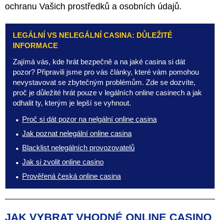
ochranu Vašich prostředků a osobních údajů.
LEGÁLNÍ VS NELEGÁLNÍ CASINA: DŮLEŽITÉ
INFORMACE
Zajímá vás, kde hrát bezpečně a na jaké casina si dát
pozor? Připravili jsme pro vás články, které vám pomohou
nevystavovat se zbytečným problémům. Zde se dozvíte,
proč je důležité hrát pouze v legálních online casinech a jak
odhalit ty, kterým je lepší se vyhnout.
Proč si dát pozor na nelgální online casina
Jak poznat nelegální online casina
Blacklist nelegálních provozovatelů
Jak si zvolit online casino
Prověřená česká online casina
JAK VYBRAT VHODNÉ ONLINE CASINO