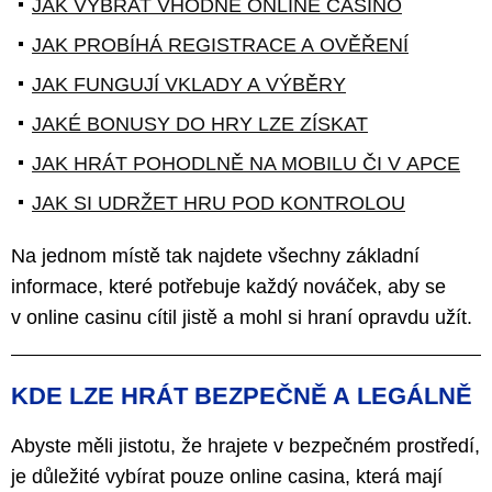
JAK VYBRAT VHODNÉ ONLINE CASINO
JAK PROBÍHÁ REGISTRACE A OVĚŘENÍ
JAK FUNGUJÍ VKLADY A VÝBĚRY
JAKÉ BONUSY DO HRY LZE ZÍSKAT
JAK HRÁT POHODLNĚ NA MOBILU ČI V APCE
JAK SI UDRŽET HRU POD KONTROLOU
Na jednom místě tak najdete všechny základní
informace, které potřebuje každý nováček, aby se
v online casinu cítil jistě a mohl si hraní opravdu užít.
KDE LZE HRÁT BEZPEČNĚ A LEGÁLNĚ
Abyste měli jistotu, že hrajete v bezpečném prostředí,
je důležité vybírat pouze online casina, která mají