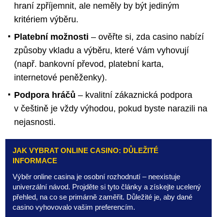
hraní zpříjemnit, ale neměly by být jediným
kritériem výběru.
Platební možnosti
– ověřte si, zda casino nabízí
způsoby vkladu a výběru, které Vám vyhovují
(např. bankovní převod, platební karta,
internetové peněženky).
Podpora hráčů
– kvalitní zákaznická podpora
v češtině je vždy výhodou, pokud byste narazili na
nejasnosti.
JAK VYBRAT ONLINE CASINO: DŮLEŽITÉ
INFORMACE
Výběr online casina je osobní rozhodnutí – neexistuje
univerzální návod. Projděte si tyto články a získejte ucelený
přehled, na co se primárně zaměřit. Důležité je, aby dané
casino vyhovovalo vašim preferencím.