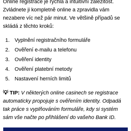
Online registrace je rychlá a intuitivní záležitost.
Zvládnete ji kompletně online a zpravidla vám
nezabere víc než pár minut. Ve většině případů se
skládá z těchto kroků:
Vyplnění registračního formuláře
Ověření e-mailu a telefonu
Ověření identity
Ověření platební metody
Nastavení herních limitů
💡 TIP:
V některých online casinech se registrace
automaticky propojuje s ověřením identity. Odpadá
tak práce s vyplňováním formuláře, kdy si systém
sám vše načte po přihlášení do vašeho Bank ID.