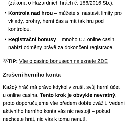
(zákona o Hazardních hrách č. 186/2016 Sb.).
Kontrola nad hrou
– můžete si nastavit limity pro
vklady, prohry, herní čas a mít tak hru pod
kontrolou.
Registrační bonusy
– mnoho CZ online casin
nabízí odměny právě za dokončení registrace.
💡
TIP:
Vše o casino bonusech naleznete ZDE
Zrušení herního konta
Každý hráč má právo kdykoliv zrušit svůj herní účet
u online casina.
Tento krok je obvykle nevratný
,
proto doporučujeme vše předem dobře zvážit. Vedení
aktivního herního konta vás nic nestojí – pokud
nechcete hrát, nic vás k tomu nenutí.