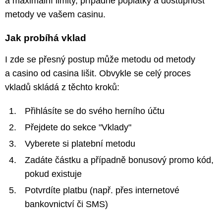
a maximální limity, případné poplatky a dostupnost
metody ve vašem casinu.
Jak probíhá vklad
I zde se přesný postup může metodu od metody
a casino od casina lišit. Obvykle se celý proces
vkladů skládá z těchto kroků:
Přihlásíte se do svého herního účtu
Přejdete do sekce "Vklady"
Vyberete si platební metodu
Zadáte částku a případně bonusový promo kód,
pokud existuje
Potvrdíte platbu (např. přes internetové
bankovnictví či SMS)