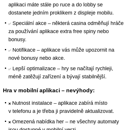
aplikaci máte stále po ruce a do lobby se
dostanete jedním proklikem z displeje mobilu.
Speciální akce – některá casina odměňují hráče
✅
za používání aplikace extra free spiny nebo
bonusy.
Notifikace – aplikace vás může upozornit na
✅
nové bonusy nebo akce.
Lepší optimalizace – hry se načítají rychleji,
✅
méně zatěžují zařízení a bývají stabilnější.
Hra v mobilní aplikaci – nevýhody:
Nutnost instalace – aplikace zabírá místo
❌
v telefonu a je třeba ji pravidelně aktualizovat.
Omezená nabídka her – ne všechny automaty
❌
jsou dostupné v mobilní verzi.