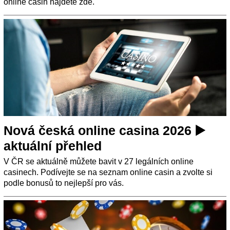
online casin najdete zde.
Nová česká online casina 2026 ▶️
aktuální přehled
V ČR se aktuálně můžete bavit v 27 legálních online
casinech. Podívejte se na seznam online casin a zvolte si
podle bonusů to nejlepší pro vás.