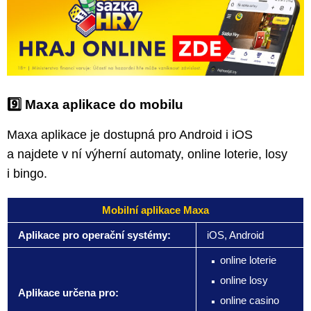
9️⃣ Maxa aplikace do mobilu
Maxa aplikace je dostupná pro Android i iOS
a najdete v ní výherní automaty, online loterie, losy
i bingo.
Mobilní aplikace Maxa
Aplikace pro operační systémy:
iOS, Android
online loterie
online losy
Aplikace určena pro:
online casino