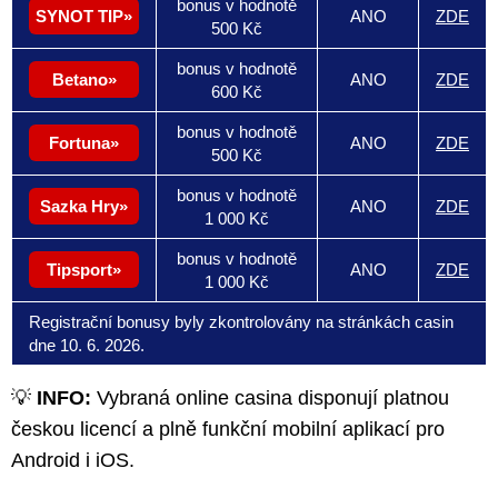
bonus v hodnotě
SYNOT TIP
ANO
ZDE
500 Kč
bonus v hodnotě
Betano
ANO
ZDE
600 Kč
bonus v hodnotě
Fortuna
ANO
ZDE
500 Kč
bonus v hodnotě
Sazka Hry
ANO
ZDE
1 000 Kč
bonus v hodnotě
Tipsport
ANO
ZDE
1 000 Kč
Registrační bonusy byly zkontrolovány na stránkách casin
dne 10. 6. 2026.
💡
INFO:
Vybraná online casina disponují platnou
českou licencí a plně funkční mobilní aplikací pro
Android i iOS.