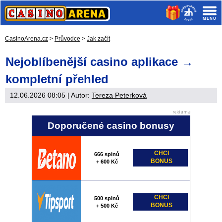
CasinoArena.cz
>
Průvodce
>
Jak začít
Nejoblíbenější casino aplikace →
kompletní přehled
12.06.2026 08:05
| Autor:
Tereza Peterková
Doporučené casino bonusy
CHCI
666 spinů
BONUS
+ 600 Kč
CHCI
500 spinů
BONUS
+ 500 Kč