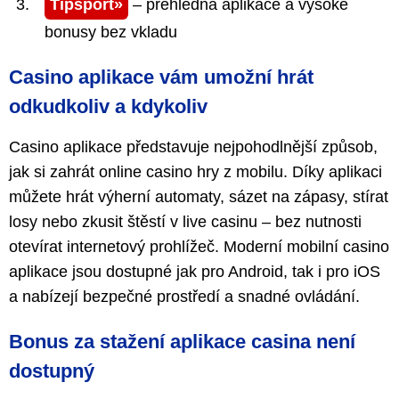
Tipsport
– přehledná aplikace a vysoké
bonusy bez vkladu
Casino aplikace vám umožní hrát
odkudkoliv a kdykoliv
Casino aplikace představuje nejpohodlnější způsob,
jak si zahrát online casino hry z mobilu. Díky aplikaci
můžete hrát výherní automaty, sázet na zápasy, stírat
losy nebo zkusit štěstí v live casinu – bez nutnosti
otevírat internetový prohlížeč. Moderní mobilní casino
aplikace jsou dostupné jak pro Android, tak i pro iOS
a nabízejí bezpečné prostředí a snadné ovládání.
Bonus za stažení aplikace casina není
dostupný