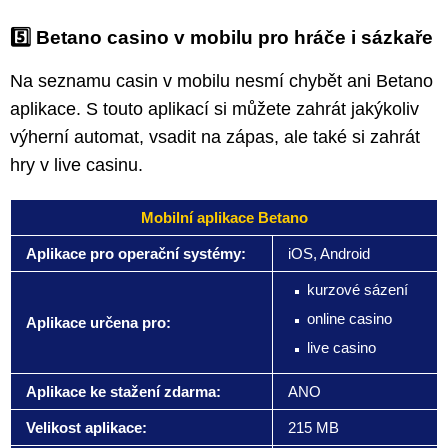
5️⃣ Betano casino v mobilu pro hráče i sázkaře
Na seznamu casin v mobilu nesmí chybět ani Betano
aplikace. S touto aplikací si můžete zahrát jakýkoliv
výherní automat, vsadit na zápas, ale také si zahrát
hry v live casinu.
Mobilní aplikace Betano
Aplikace pro operační systémy:
iOS, Android
kurzové sázení
online casino
Aplikace určena pro:
live casino
Aplikace ke stažení zdarma:
ANO
Velikost aplikace:
215 MB