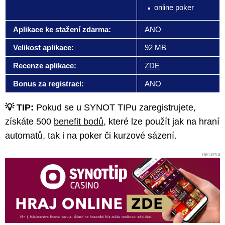
online poker
Aplikace ke stažení zdarma:
ANO
Velikost aplikace:
92 MB
Recenze aplikace:
ZDE
Bonus za registraci:
ANO
💡 TIP:
Pokud se u SYNOT TIPu zaregistrujete,
získáte 500
benefit bodů
, které lze použít jak na hraní
automatů, tak i na poker či kurzové sázení.