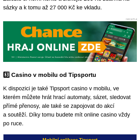
sázky a k tomu až 27 000 Kč ke vkladu.
3️⃣ Casino v mobilu od Tipsportu
K dispozici je také Tipsport casino v mobilu, ve
kterém můžete hrát hrací automaty, sázet, sledovat
přímé přenosy, ale také se zapojovat do akcí
a soutěží. Díky tomu budete mít online casino vždy
po ruce.
Mobilní aplikace Tipsport