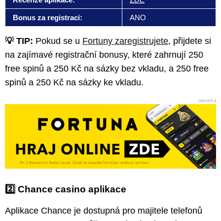
Bonus za registraci:
ANO
💡 TIP:
Pokud se u
Fortuny zaregistrujete
, přijdete si
na zajímavé registrační bonusy, které zahrnují 250
free spinů a 250 Kč na sázky bez vkladu, a 250 free
spinů a 250 Kč na sázky ke vkladu.
2️⃣ Chance casino aplikace
Aplikace Chance je dostupná pro majitele telefonů