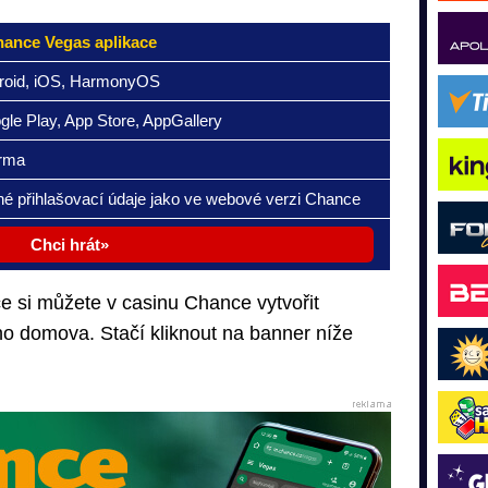
ance Vegas aplikace
roid, iOS, HarmonyOS
le Play, App Store, AppGallery
rma
né přihlašovací údaje jako ve webové verzi Chance
Chci hrát
ce si můžete v casinu Chance vytvořit
ého domova. Stačí kliknout na banner níže