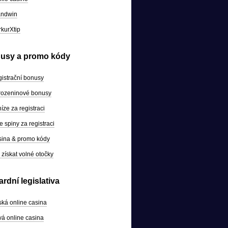
andwin
kurXtip
usy a promo kódy
istrační bonusy
ozeninové bonusy
íze za registraci
e spiny za registraci
ina & promo kódy
 získat volné otočky
rdní legislativa
ká online casina
á online casina