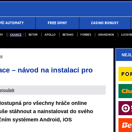
PŠÍ AUTOMATY
FREE SPINY
CASINO BONUSY
RY
CHANCE
BETOR
APOLLO
BETANO
FORBES
GRANDWIN
LUCKYB
NEJL
ce
ce – návod na instalaci pro
anoušek
dostupná pro všechny hráče online
duše stáhnout a nainstalovat do svého
ačním systémem Android, iOS