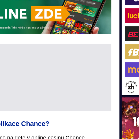
plikace Chance?
co najdete v online casinu Chance.