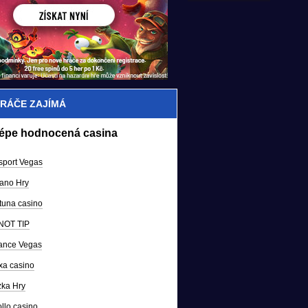
RÁČE ZAJÍMÁ
lépe hodnocená casina
sport Vegas
ano Hry
tuna casino
NOT TIP
ance Vegas
a casino
ka Hry
llo casino