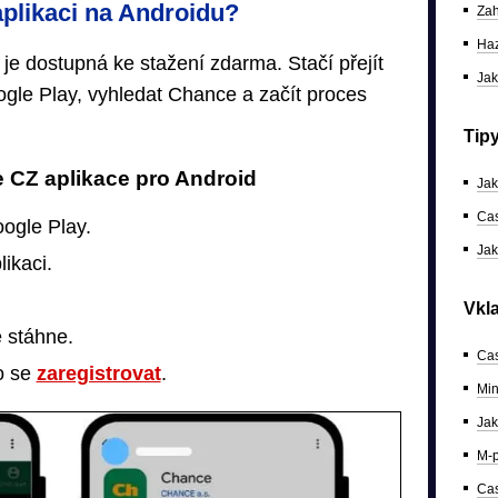
plikaci na Androidu?
Zah
Haz
je dostupná ke stažení zdarma. Stačí přejít
Jak
gle Play, vyhledat Chance a začít proces
Tip
 CZ aplikace pro Android
Jak
Cas
ogle Play.
Jak
ikaci.
Vkl
e stáhne.
Cas
o se
zaregistrovat
.
Min
Jak
M-p
Cas