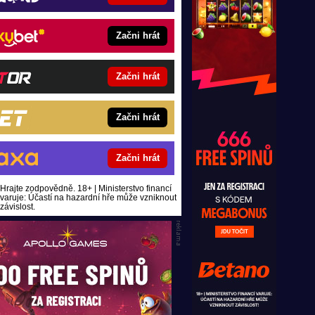
Začni hrát
Začni hrát
Začni hrát
Začni hrát
Hrajte zodpovědně. 18+ | Ministerstvo financí
varuje: Účastí na hazardní hře může vzniknout
závislost.