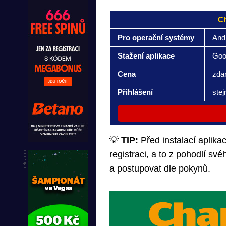
Ch
Pro operační systémy
And
Stažení aplikace
Goog
Cena
zda
Přihlášení
stej
💡
TIP:
Před instalací aplika
registraci, a to z pohodlí sv
a postupovat dle pokynů.