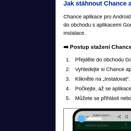
Jak stáhnout Chance a
Chance aplikace pro Android 
do obchodu s aplikacemi Goo
instalace.
➡️ Postup stažení Chance
Přejděte do obchodu Go
Vyhledejte si Chance apl
Klikněte na „Instalovat“.
Počkejte, až se aplikac
Můžete se přihlásit neb