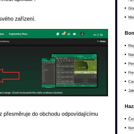
Gr
Mer
 svého zařízení.
Bon
Reg
Nar
Pen
Fre
Cas
Jak
Haza
z přesměruje do obchodu odpovídajícímu
Čes
Nov