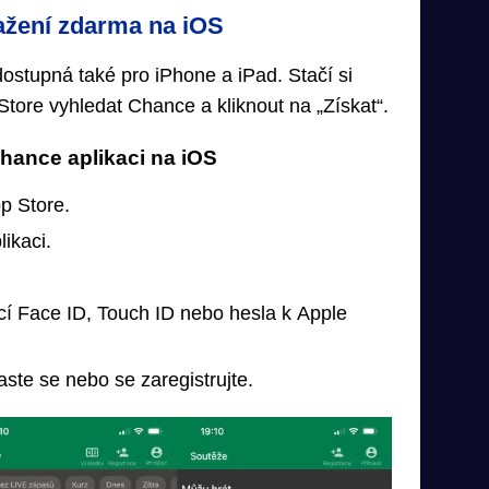
ažení zdarma na iOS
ostupná také pro iPhone a iPad. Stačí si
tore vyhledat Chance a kliknout na „Získat“.
Chance aplikaci na iOS
p Store.
ikaci.
cí Face ID, Touch ID nebo hesla k Apple
laste se nebo se zaregistrujte.