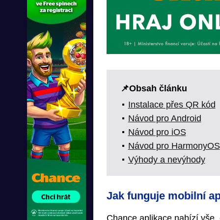
Obsah článku
Instalace přes QR kód
Návod pro Android
Návod pro iOS
Návod pro HarmonyOS
Výhody a nevýhody
Jak funguje mobilní a
Chance aplikace nabízí vše, 