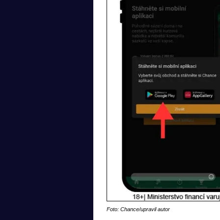
Foto: Chance/upravil autor