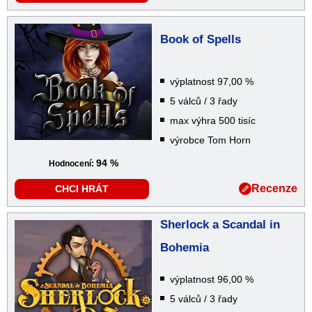
Book of Spells
výplatnost 97,00 %
5 válců / 3 řady
max výhra 500 tisíc
výrobce Tom Horn
94 %
Hodnocení:
Recenze
CHCI HRÁT
Sherlock a Scandal in
Bohemia
výplatnost 96,00 %
5 válců / 3 řady