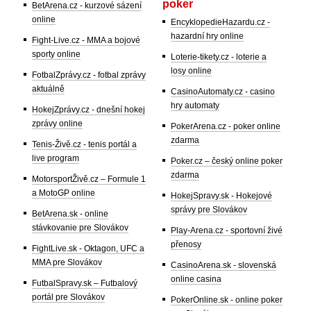
poker
BetArena.cz - kurzové sázení
online
EncyklopedieHazardu.cz -
hazardní hry online
Fight-Live.cz - MMA a bojové
sporty online
Loterie-tikety.cz - loterie a
losy online
FotbalZprávy.cz - fotbal zprávy
aktuálně
CasinoAutomaty.cz - casino
hry automaty
HokejZprávy.cz - dnešní hokej
zprávy online
PokerArena.cz - poker online
zdarma
Tenis-Živě.cz - tenis portál a
live program
Poker.cz – český online poker
zdarma
MotorsportŽivě.cz – Formule 1
a MotoGP online
HokejSpravy.sk - Hokejové
správy pre Slovákov
BetArena.sk - online
stávkovanie pre Slovákov
Play-Arena.cz - sportovní živé
přenosy
FightLive.sk - Oktagon, UFC a
MMA pre Slovákov
CasinoArena.sk - slovenská
online casina
FutbalSpravy.sk – Futbalový
portál pre Slovákov
PokerOnline.sk - online poker