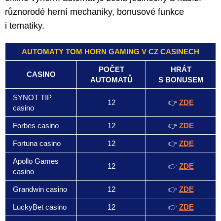
různorodé herní mechaniky, bonusové funkce
i tematiky.
AUTOMATY TOM HORN GAMING V CZ CASINECH
POČET
HRÁT
CASINO
AUTOMATŮ
S BONUSEM
SYNOT TIP
12
👉
ZDE
casino
Forbes casino
12
👉
ZDE
Fortuna casino
12
👉
ZDE
Apollo Games
12
👉
ZDE
casino
Grandwin casino
12
👉
ZDE
LuckyBet casino
12
👉
ZDE