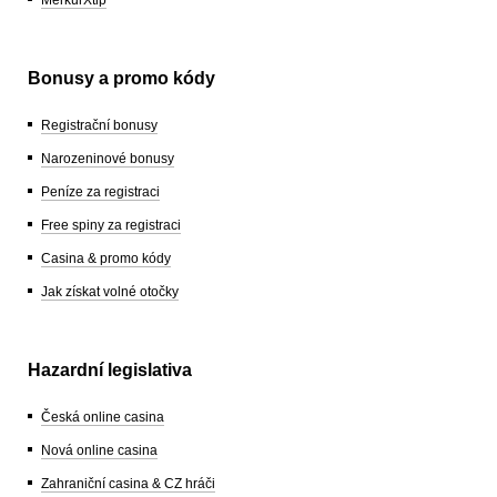
Bonusy a promo kódy
Registrační bonusy
Narozeninové bonusy
Peníze za registraci
Free spiny za registraci
Casina & promo kódy
Jak získat volné otočky
Hazardní legislativa
Česká online casina
Nová online casina
Zahraniční casina & CZ hráči