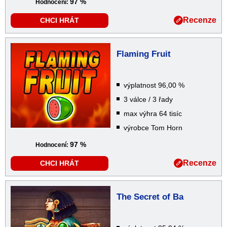
97 %
Hodnocení:
Recenze
CHCI HRÁT
Flaming Fruit
výplatnost 96,00 %
3 válce / 3 řady
max výhra 64 tisíc
výrobce Tom Horn
97 %
Hodnocení:
Recenze
CHCI HRÁT
The Secret of Ba