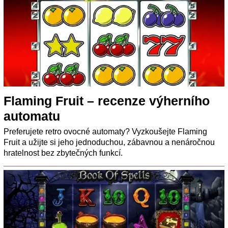
Flaming Fruit – recenze výherního
automatu
Preferujete retro ovocné automaty? Vyzkoušejte Flaming
Fruit a užijte si jeho jednoduchou, zábavnou a nenáročnou
hratelnost bez zbytečných funkcí.