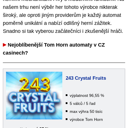
našem trhu není výběr her tohoto výrobce nikterak
široký, ale oproti jiným providerům je každý automat
poměrně unikátní a nabízí odlišný herní zážitek.
Snadno si tak vyberou začátečníci i zkušenější hráči.
Nejoblíbenější Tom Horn automaty v CZ
casinech?
243 Crystal Fruits
výplatnost 96,55 %
5 válců / 5 řad
max výhra 50 tisíc
výrobce Tom Horn