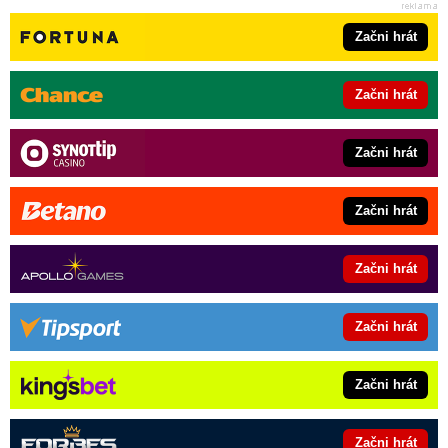
Začni hrát
Začni hrát
Začni hrát
Začni hrát
Začni hrát
Začni hrát
Začni hrát
Začni hrát