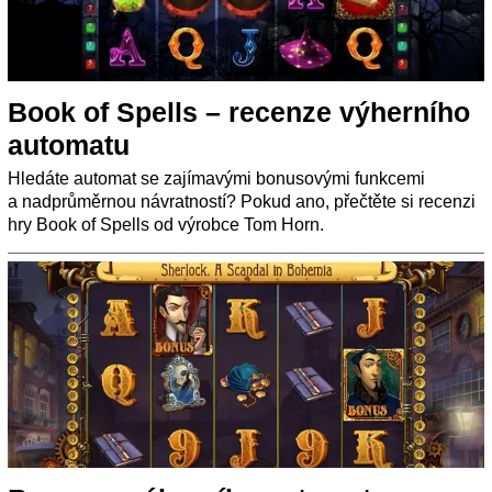
Book of Spells – recenze výherního
automatu
Hledáte automat se zajímavými bonusovými funkcemi
a nadprůměrnou návratností? Pokud ano, přečtěte si recenzi
hry Book of Spells od výrobce Tom Horn.