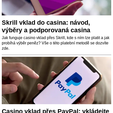
Skrill vklad do casina: návod,
výběry a podporovaná casina
Jak funguje casino vklad přes Skrill, kde s ním lze platit a jak
probíhá výběr peněz? Vše o této platební metodě se dozvíte
zde.
Casino vklad přes PayPal: vkládejte