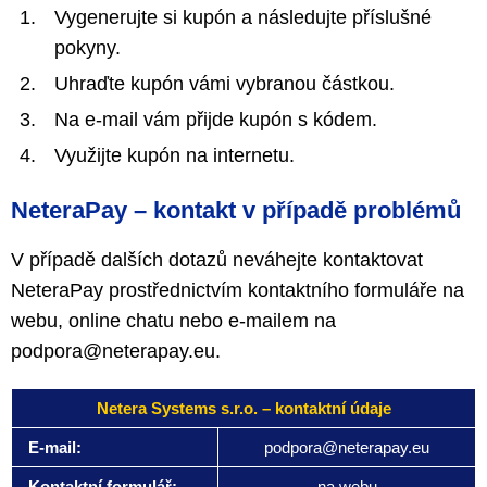
Vygenerujte si kupón a následujte příslušné
pokyny.
Uhraďte kupón vámi vybranou částkou.
Na e-mail vám přijde kupón s kódem.
Využijte kupón na internetu.
NeteraPay – kontakt v případě problémů
V případě dalších dotazů neváhejte kontaktovat
NeteraPay prostřednictvím kontaktního formuláře na
webu, online chatu nebo e-mailem na
podpora@neterapay.eu.
Netera Systems s.r.o. – kontaktní údaje
E-mail:
podpora@neterapay.eu
Kontaktní formulář:
na webu