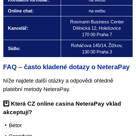
Online chat:
na webu
Rosmarin Business Center
Kancelář:
Dělnická 12, Holešovice
170 00 Praha 7
Roháčova 145/14, Žižkov,
Sídlo:
130 00 Praha 3
FAQ – často kladené dotazy o NeteraPay
Níže najdete další otázky a odpovědi ohledně
platební metody NeteraPay.
*️⃣ Která CZ online casina NeteraPay vklad
akceptují?
Betor