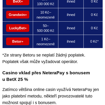
BetX
ihned
0 Kč
100 000 Kč
10 Kč–
Grandwin
ihned
0 Kč
neomezeně
50–
LuckyBet
ihned
0 Kč
500 000 Kč
1 Kč–
Betor
ihned
0 Kč*
neomezeně
*Ze strany Betoru se neplatí žádný poplatek.
Poplatek však může vyžadovat operátor.
Casino vklad přes NeteraPay s bonusem
u BetX 25 %
Zatímco většina online casin využívá NeteraPay jen
jako platební metodu, někteří provozovatelé tuto
možnost spojují i s bonusem.