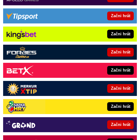
Začni hrát
Začni hrát
Začni hrát
Začni hrát
Začni hrát
Začni hrát
Začni hrát