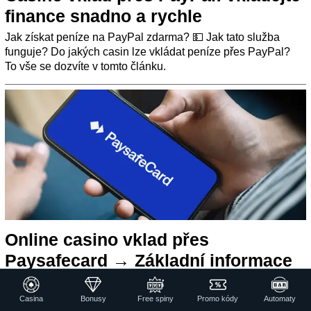
finance snadno a rychle
Jak získat peníze na PayPal zdarma? 💵 Jak tato služba
funguje? Do jakých casin lze vkládat peníze přes PayPal?
To vše se dozvíte v tomto článku.
Online casino vklad přes
Paysafecard → Základní informace
Nevíte, jak na casino vklad přes Paysafecard? V tomto
článku si tuto moderní platební metodu detailněji
Casina
Bonusy
Free spiny
Promo kódy
Automaty
představíme.