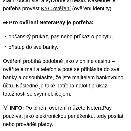
státní občanství a vytvoříte si heslo. Následně je
potřeba provést
KYC ověření
(ověření identity).
➡️ Pro ověření NeteraPay je potřeba:
občanský průkaz, pas nebo průkaz o pobytu,
přístup do své banky.
Ověření probíhá podobně jako v online casinu –
ověříte e-mail a telefon a poté se přihlásíte do své
banky a odsouhlasíte, že jste majitelem bankovního
účtu. Následně je také potřeba nafotit průkaz
totožnosti se svým obličejem.
💡
INFO:
Po plném ověření můžete NeteraPay
používat jako elektronickou peněženku, tedy posílat
nebo provádět platby.