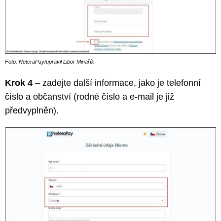
Foto: NeteraPay/upravil Libor Minařík
Krok 4
– zadejte další informace, jako je telefonní
číslo a občanství (rodné číslo a e-mail je již
předvyplněn).