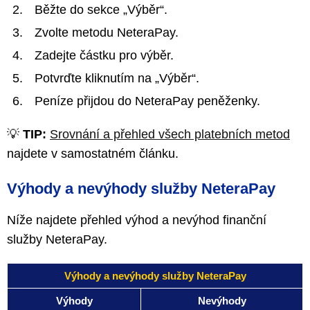
Běžte do sekce „Výběr“.
Zvolte metodu NeteraPay.
Zadejte částku pro výběr.
Potvrďte kliknutím na „Výběr“.
Peníze přijdou do NeteraPay peněženky.
💡
TIP:
Srovnání a přehled všech platebních metod
najdete v samostatném článku.
Výhody a nevýhody služby NeteraPay
Níže najdete přehled výhod a nevýhod finanční
služby NeteraPay.
Výhody a nevýhody služby NeteraPay
Výhody
Nevýhody