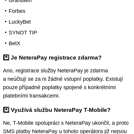
Grandwin
Forbes
LuckyBet
SYNOT TIP
BetX
*️⃣ Je NeteraPay registrace zdarma?
Ano, registrace služby NeteraPay je zdarma
a neúčtují se za ni žádné vstupní poplatky. Existují
pouze případné poplatky spojené s konkrétními
platebními transakcemi.
*️⃣ Využívá službu NeteraPay T-Mobile?
Ne, T-Mobile spolupráci s NeteraPay ukončil, a proto
SMS platby NeteraPay u tohoto operátora již nejsou