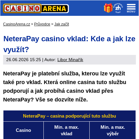
CasinoArena.cz
>
Průvodce
>
Jak začít
NeteraPay casino vklad: Kde a jak lze
využít?
26.06.2026 15:25
| Autor:
Libor Minařík
NeteraPay je platební služba, kterou lze využít
také pro vklad. Která online casina tuto službu
podporují a jak probíhá casino vklad přes
NeteraPay? Vše se dozvíte níže.
NeteraPay – casina podporující tuto službu
Min. a max.
Min. a max.
Casino
vklad
výběr