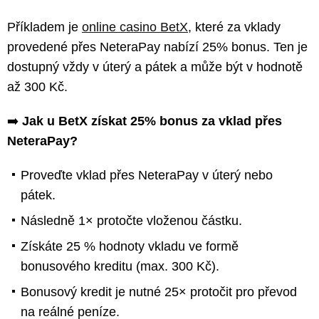
Příkladem je
online casino BetX
, které za vklady
provedené přes NeteraPay nabízí 25% bonus. Ten je
dostupný vždy v úterý a pátek a může být v hodnotě
až 300 Kč.
➡️
Jak u BetX získat 25% bonus za vklad přes
NeteraPay?
Proveďte vklad přes NeteraPay v úterý nebo
pátek.
Následně 1× protočte vloženou částku.
Získáte 25 % hodnoty vkladu ve formě
bonusového kreditu (max. 300 Kč).
Bonusový kredit je nutné 25× protočit pro převod
na reálné peníze.