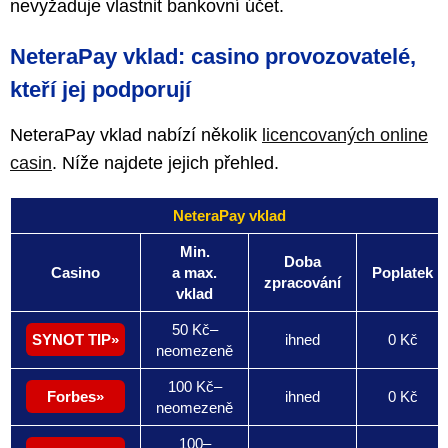
nevyžaduje vlastnit bankovní účet.
NeteraPay vklad: casino provozovatelé,
kteří jej podporují
NeteraPay vklad nabízí několik
licencovaných online
casin
. Níže najdete jejich přehled.
NeteraPay vklad
Min.
Doba
Casino
a max.
Poplatek
zpracování
vklad
50 Kč–
SYNOT TIP
ihned
0 Kč
neomezeně
100 Kč–
Forbes
ihned
0 Kč
neomezeně
100–