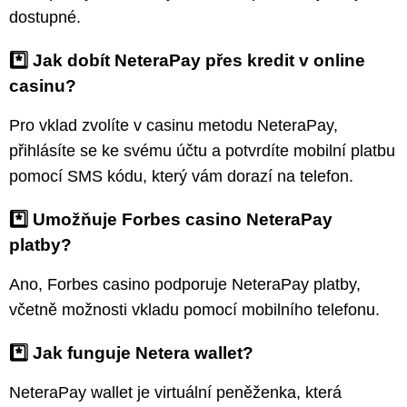
dostupné.
*️⃣ Jak dobít NeteraPay přes kredit v online
casinu?
Pro vklad zvolíte v casinu metodu NeteraPay,
přihlásíte se ke svému účtu a potvrdíte mobilní platbu
pomocí SMS kódu, který vám dorazí na telefon.
*️⃣ Umožňuje Forbes casino NeteraPay
platby?
Ano, Forbes casino podporuje NeteraPay platby,
včetně možnosti vkladu pomocí mobilního telefonu.
*️⃣ Jak funguje Netera wallet?
NeteraPay wallet je virtuální peněženka, která