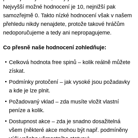
Nejvyšší možné hodnocení je 10, nejnižší pak
samozřejmě 0. Takto nízké hodnocení však v našem
přehledu nikdy nenajdete, protože takové hráčům
nedoporučujeme a tedy ani nepropagujeme.
Co přesně naše hodnocení zohledňuje:
Celková hodnota free spinů – kolik reálně můžete
získat.
Podmínky protočení – jak vysoké jsou požadavky
a kde je lze plnit.
Požadovaný vklad – zda musíte vložit vlastní
peníze a kolik.
Dostupnost akce – zda je snadno dosažitelná
všem (některé akce mohou být např. podmíněny