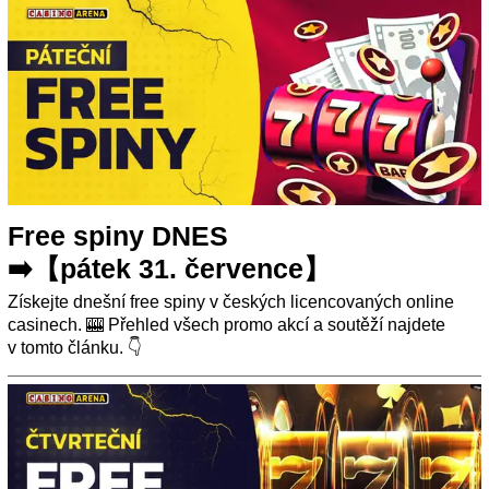
Free spiny DNES
➡️【pátek 31. července】
Získejte dnešní free spiny v českých licencovaných online
casinech. 🎰 Přehled všech promo akcí a soutěží najdete
v tomto článku. 👇