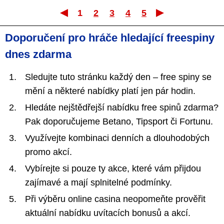
1
2
3
4
5
První
Posle
Doporučení pro hráče hledající freespiny
dnes zdarma
Sledujte tuto stránku každý den – free spiny se
mění a některé nabídky platí jen pár hodin.
Hledáte nejštědřejší nabídku free spinů zdarma?
Pak doporučujeme Betano, Tipsport či Fortunu.
Využívejte kombinaci denních a dlouhodobých
promo akcí.
Vybírejte si pouze ty akce, které vám přijdou
zajímavé a mají splnitelné podmínky.
Při výběru online casina neopomeňte prověřit
aktuální nabídku uvítacích bonusů a akcí.