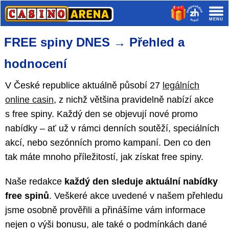
FREE spiny DNES → Přehled a
hodnocení
V České republice aktuálně působí 27
legálních
online casin
, z nichž většina pravidelně nabízí akce
s free spiny. Každý den se objevují nové promo
nabídky – ať už v rámci denních soutěží, speciálních
akcí, nebo sezónních promo kampaní. Den co den
tak máte mnoho příležitostí, jak získat free spiny.
Naše redakce
každý den sleduje aktuální nabídky
free spinů
. Veškeré akce uvedené v našem přehledu
jsme osobně prověřili a přinášíme vám informace
nejen o výši bonusu, ale také o podmínkách dané