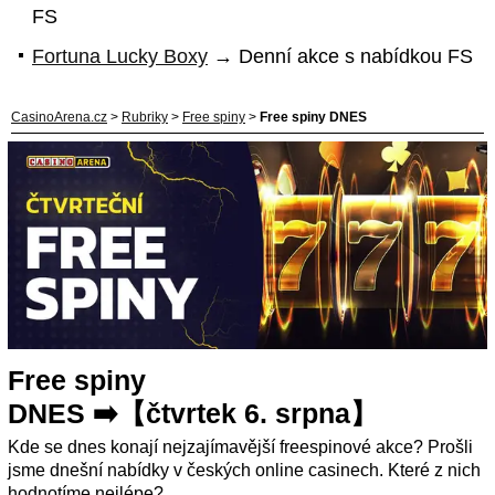
FS
Fortuna Lucky Boxy
→ Denní akce s nabídkou FS
CasinoArena.cz
>
Rubriky
>
Free spiny
>
Free spiny DNES
Free spiny
DNES ➡️【čtvrtek 6. srpna】
Kde se dnes konají nejzajímavější freespinové akce? Prošli
jsme dnešní nabídky v českých online casinech. Které z nich
hodnotíme nejlépe?