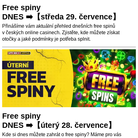
Free spiny
DNES ➡️【středa 29. července】
Přinášíme vám aktuální přehled dnešních free spinů
v českých online casinech. Zjistěte, kde můžete získat
otočky a jaké podmínky je potřeba splnit.
Free spiny
DNES ➡️【úterý 28. července】
Kde si dnes můžete zahrát o free spiny? Máme pro vás