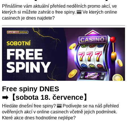
Přinášíme vám aktuální přehled nedělních promo akcí, ve
kterých si můžete zahrát o free spiny. 🎰 Ve kterých online
casinech je dnes najdete?
Free spiny DNES
➡️【sobota 18. července】
Hledáte dnešní free spiny? 🎰 Podívejte se na náš přehled
ověřených akcí v online casinech včetně jejich podmínek.
Které akce dnes hodnotíme nejlépe?