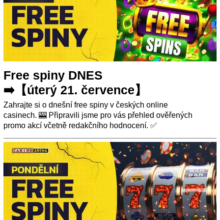
Free spiny DNES
➡️【úterý 21. července】
Zahrajte si o dnešní free spiny v českých online
casinech. 🎰 Připravili jsme pro vás přehled ověřených
promo akcí včetně redakčního hodnocení. ✅