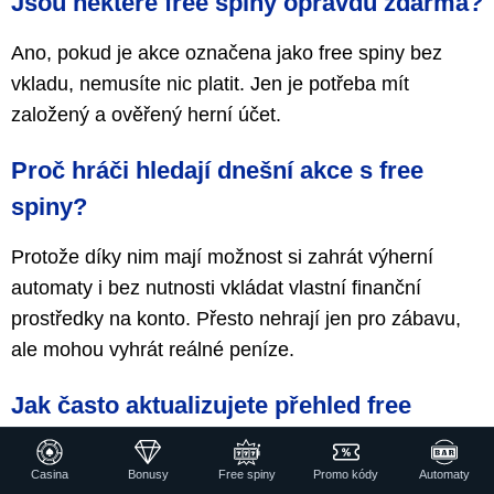
Jsou některé free spiny opravdu zdarma?
Ano, pokud je akce označena jako free spiny bez
vkladu, nemusíte nic platit. Jen je potřeba mít
založený a ověřený herní účet.
Proč hráči hledají dnešní akce s free
spiny?
Protože díky nim mají možnost si zahrát výherní
automaty i bez nutnosti vkládat vlastní finanční
prostředky na konto. Přesto nehrají jen pro zábavu,
ale mohou vyhrát reálné peníze.
Jak často aktualizujete přehled free
spinů?
Casina
Bonusy
Free spiny
Promo kódy
Automaty
Přehled aktualizujeme každý den, aby obsahoval