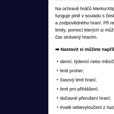
Na ochraně hráčů MerkurXtip
funguje plně v souladu s česk
a zodpovědného hraní. Při regi
limity, pomocí kterých si můž
čas strávený hraním.
➡️ Nastavit si můžete napří
denní, týdenní nebo měsíčn
limit proher;
časový limit hraní;
limit pro přihlášení;
dočasné přerušení hraní;
trvalé sebevyloučení z haz