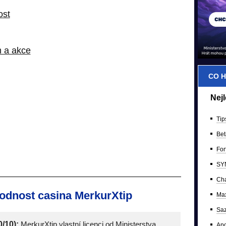
ost
m a akce
CO H
Nej
Tip
Bet
For
SY
Ch
odnost casina MerkurXtip
Max
Saz
/10):
MerkurXtip vlastní licenci od Ministerstva
Apo