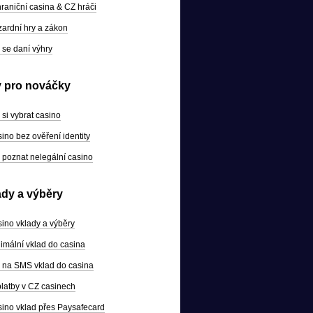
raniční casina & CZ hráči
ardní hry a zákon
 se daní výhry
y pro nováčky
 si vybrat casino
ino bez ověření identity
 poznat nelegální casino
ady a výběry
ino vklady a výběry
imální vklad do casina
 na SMS vklad do casina
latby v CZ casinech
ino vklad přes Paysafecard