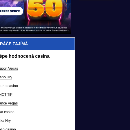
RÁČE ZAJÍMÁ
lépe hodnocená casina
sport Vegas
ano Hry
tuna casino
NOT TIP
ance Vegas
a casino
ka Hry
llo casino