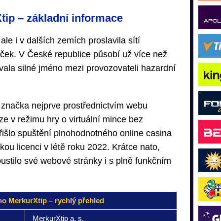
tip – základní informace
le i v dalších zemích proslavila sítí
ek. V České republice působí už více než
ovala silné jméno mezi provozovateli hazardní
a značka nejprve prostřednictvím webu
ze v režimu hry o virtuální mince bez
přišlo spuštění plnohodnotného online casina
kou licenci v létě roku 2022. Krátce nato,
ustilo své webové stránky i s plně funkčním
no MerkurXtip – rychlý přehled
MerkurXtip a. s.