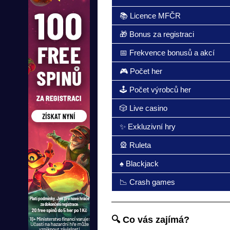
📚 Licence MFČR
🎁 Bonus za registraci
📅 Frekvence bonusů a akcí
🎮 Počet her
🕹️ Počet výrobců her
🎲 Live casino
✨ Exkluzivní hry
🎡 Ruleta
♠️ Blackjack
📉 Crash games
🔍 Co vás zajímá?