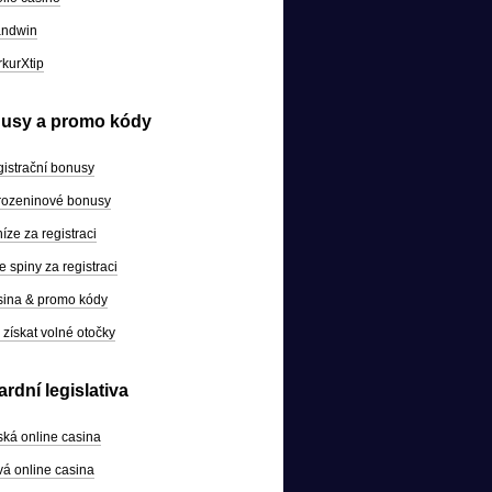
andwin
kurXtip
usy a promo kódy
istrační bonusy
ozeninové bonusy
íze za registraci
e spiny za registraci
ina & promo kódy
 získat volné otočky
rdní legislativa
ká online casina
á online casina